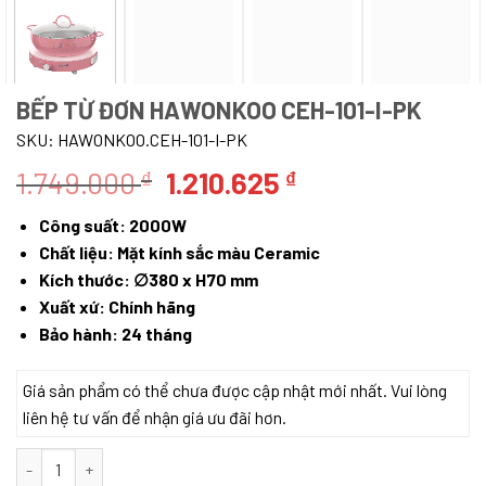
BẾP TỪ ĐƠN HAWONKOO CEH-101-I-PK
SKU:
HAWONKOO.CEH-101-I-PK
Giá
Giá
1.749.000
1.210.625
₫
₫
gốc
hiện
Công suất: 2000W
là:
tại
Chất liệu: Mặt kính sắc màu Ceramic
1.749.000 ₫.
là:
Kích thước: ∅380 x H70 mm
1.210.625 ₫.
Xuất xứ: Chính hãng
Bảo hành: 24 tháng
Giá sản phẩm có thể chưa được cập nhật mới nhất. Vui lòng
liên hệ tư vấn để nhận giá ưu đãi hơn.
BẾP TỪ ĐƠN HAWONKOO CEH-101-I-PK số lượng