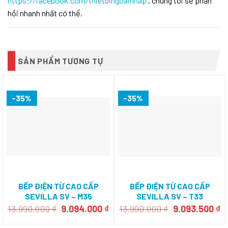
https://facebook.com/thietbingoainhap
, chúng tôi sẽ phản
hồi nhanh nhất có thể.
SẢN PHẨM TƯƠNG TỰ
-35%
-35%
BẾP ĐIỆN TỪ CAO CẤP
BẾP ĐIỆN TỪ CAO CẤP
SEVILLA SV – M35
SEVILLA SV – T33
Giá
Giá
Giá
Gi
13.990.000
₫
9.094.000
₫
13.990.000
₫
9.093.500
₫
gốc
hiện
gốc
h
là:
tại
là:
tạ