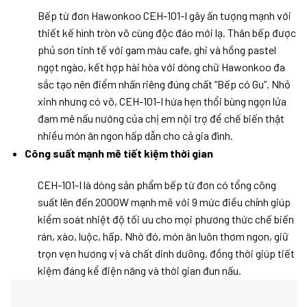
Bếp từ đơn Hawonkoo CEH-101-I gây ấn tượng mạnh với
thiết kế hình tròn vô cùng độc đáo mới lạ. Thân bếp được
phủ sơn tinh tế với gam màu cafe, ghi và hồng pastel
ngọt ngào, kết hợp hài hòa với dòng chữ Hawonkoo đa
sắc tạo nên điểm nhấn riêng đúng chất “Bếp có Gu”. Nhỏ
xinh nhưng có võ, CEH-101-I hứa hẹn thổi bùng ngọn lửa
đam mê nấu nướng của chị em nội trợ để chế biến thật
nhiều món ăn ngon hấp dẫn cho cả gia đình.
Công suất mạnh mẽ tiết kiệm thời gian
CEH-101-I là dòng sản phẩm bếp từ đơn có tổng công
suất lên đến 2000W mạnh mẽ với 9 mức điều chỉnh giúp
kiểm soát nhiệt độ tối ưu cho mọi phương thức chế biến
rán, xào, luộc, hấp. Nhờ đó, món ăn luôn thơm ngon, giữ
trọn vẹn hương vị và chất dinh dưỡng, đồng thời giúp tiết
kiệm đáng kể điện năng và thời gian đun nấu.