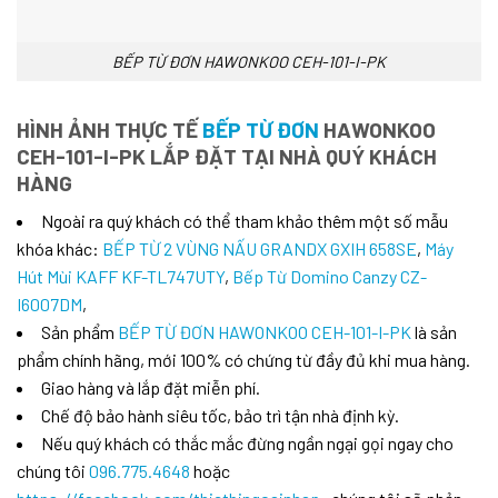
BẾP TỪ ĐƠN HAWONKOO CEH-101-I-PK
HÌNH ẢNH THỰC TẾ
BẾP TỪ ĐƠN
HAWONKOO
CEH-101-I-PK LẮP ĐẶT TẠI NHÀ QUÝ KHÁCH
HÀNG
Ngoài ra quý khách có thể tham khảo thêm một số mẫu
khóa khác:
BẾP TỪ 2 VÙNG NẤU GRANDX GXIH 658SE
,
Máy
Hút Mùi KAFF KF-TL747UTY
,
Bếp Từ Domino Canzy CZ-
I6007DM
,
Sản phẩm
BẾP TỪ ĐƠN HAWONKOO CEH-101-I-PK
là sản
phẩm chính hãng, mới 100% có chứng từ đầy đủ khi mua hàng.
Giao hàng và lắp đặt miễn phí.
Chế độ bảo hành siêu tốc, bảo trì tận nhà định kỳ.
Nếu quý khách có thắc mắc đừng ngần ngại gọi ngay cho
chúng tôi
096.775.4648
hoặc