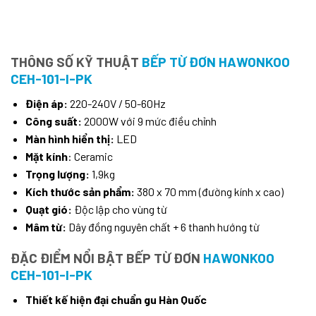
THÔNG SỐ KỸ THUẬT
BẾP TỪ ĐƠN HAWONKOO
CEH-101-I-PK
Điện áp:
220-240V / 50-60Hz
Công suất:
2000W với 9 mức điều chỉnh
Màn hình hiển thị:
LED
Mặt kính
: Ceramic
Trọng lượng:
1,9kg
Kích thước sản phẩm:
380 x 70 mm (đường kính x cao)
Quạt gió:
Độc lập cho vùng từ
Mâm từ:
Dây đồng nguyên chất + 6 thanh hướng từ
ĐẶC ĐIỂM NỔI BẬT BẾP TỪ ĐƠN
HAWONKOO
CEH-101-I-PK
Thiết kế hiện đại chuẩn gu Hàn Quốc