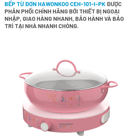
BẾP TỪ ĐƠN HAWONKOO CEH-101-I-PK
ĐƯỢC
PHÂN PHỐI CHÍNH HÃNG BỚI THIẾT BỊ NGOẠI
NHẬP, GIAO HÀNG NHANH, BẢO HÀNH VÀ BẢO
TRÌ TẠI NHÀ NHANH CHÓNG.