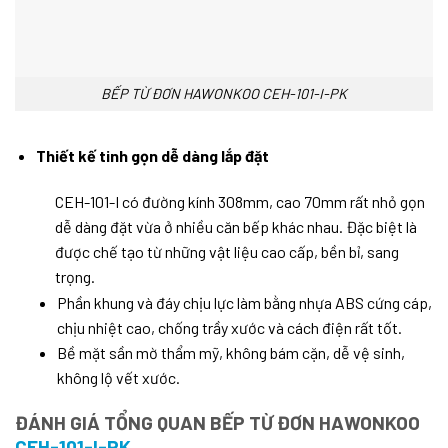
BẾP TỪ ĐƠN HAWONKOO CEH-101-I-PK
Thiết kế tinh gọn dễ dàng lắp đặt
CEH-101-I có đường kính 308mm, cao 70mm rất nhỏ gọn
dễ dàng đặt vừa ở nhiều căn bếp khác nhau. Đặc biệt là
được chế tạo từ những vật liệu cao cấp, bền bỉ, sang
trọng.
Phần khung và đáy chịu lực làm bằng nhựa ABS cứng cáp,
chịu nhiệt cao, chống trầy xước và cách điện rất tốt.
Bề mặt sần mờ thẩm mỹ, không bám cặn, dễ vệ sinh,
không lộ vết xước.
ĐÁNH GIÁ TỔNG QUAN BẾP TỪ ĐƠN HAWONKOO
CEH-101-I-PK