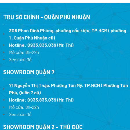
13.990.000 ₫.
là:
13.990.000 ₫.
là
9.094.000 ₫.
9.
TRỤ SỞ CHÍNH - QUẬN PHÚ NHUẬN
308 Phan Đình Phùng, phường cầu kiệu, TP.HCM ( phường
1 , Quận Phú Nhuận cũ)
Hotline:
0933.833.039
(Mr. Thi)
Mở cửa: 8h-22h
Xem bản đồ
SHOWROOM QUẬN 7
71 Nguyễn Thị Thập, Phường Tân Mỹ, TP.HCM ( Phường Tân
Phú, Quận 7 cũ)
Hotline:
0933.833.039
(Mr. Thi
)
Mở cửa: 8h-22h
Xem bản đồ
SHOWROOM QUẬN 2 - THỦ ĐỨC