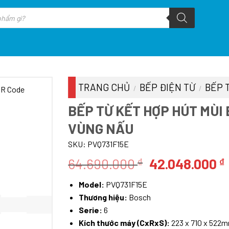
TRANG CHỦ
BẾP ĐIỆN TỪ
BẾP 
/
/
BẾP TỪ KẾT HỢP HÚT MÙI 
VÙNG NẤU
SKU:
PVQ731F15E
Giá
64.690.000
42.048.000
₫
₫
gốc
Model:
PVQ731F15E
là:
Thương hiệu:
Bosch
64.690.000 ₫
Serie:
6
Kích thước máy (CxRxS):
223 x 710 x 522