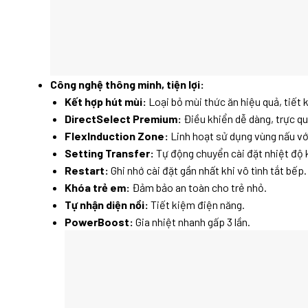
Công nghệ thông minh, tiện lợi:
Kết hợp hút mùi:
Loại bỏ mùi thức ăn hiệu quả, tiết k
DirectSelect Premium:
Điều khiển dễ dàng, trực qu
FlexInduction Zone:
Linh hoạt sử dụng vùng nấu với
Setting Transfer:
Tự động chuyển cài đặt nhiệt độ k
Restart:
Ghi nhớ cài đặt gần nhất khi vô tình tắt bếp.
Khóa trẻ em:
Đảm bảo an toàn cho trẻ nhỏ.
Tự nhận diện nồi:
Tiết kiệm điện năng.
PowerBoost:
Gia nhiệt nhanh gấp 3 lần.