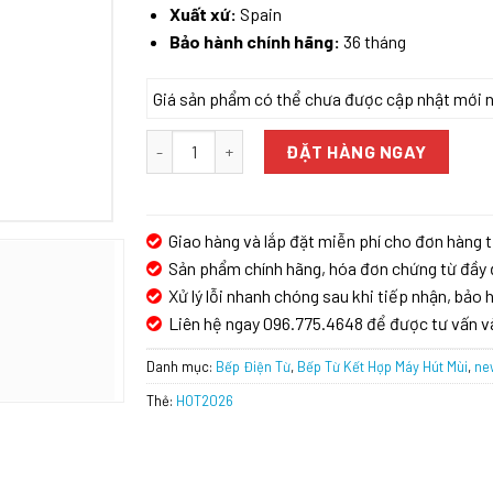
Xuất xứ:
Spain
Bảo hành chính hãng:
36 tháng
Giá sản phẩm có thể chưa được cập nhật mới nhấ
BẾP TỪ KẾT HỢP HÚT MÙI BOSCH PVQ731F15E SE
ĐẶT HÀNG NGAY
Giao hàng và lắp đặt miễn phí cho đơn hàng t
Sản phẩm chính hãng, hóa đơn chứng từ đầy 
Xử lý lỗi nhanh chóng sau khi tiếp nhận, bảo h
Liên hệ ngay 096.775.4648 để được tư vấn v
Danh mục:
Bếp Điện Từ
,
Bếp Từ Kết Hợp Máy Hút Mùi
,
ne
Thẻ:
HOT2026