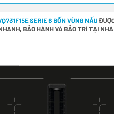
VQ731F15E SERIE 6 BỐN VÙNG NẤU
ĐƯỢC
 NHANH, BẢO HÀNH VÀ BẢO TRÌ TẠI NH