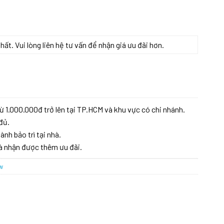
t. Vui lòng liên hệ tư vấn để nhận giá ưu đãi hơn.
RIE 6 BỐN VÙNG NẤU số lượng
ừ 1.000.000đ trở lên tại TP.HCM và khu vực có chi nhánh.
đủ.
ành bảo trì tại nhà.
à nhận được thêm ưu đãi.
w