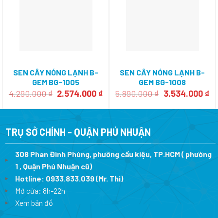
SEN CÂY NÓNG LẠNH B-
SEN CÂY NÓNG LẠNH B-
GEM BG-1005
GEM BG-1008
Giá
Giá
Giá
Gi
4.290.000
₫
2.574.000
₫
5.890.000
₫
3.534.000
₫
gốc
hiện
gốc
hi
là:
tại
là:
tạ
4.290.000 ₫.
là:
5.890.000 ₫.
là:
2.574.000 ₫.
3.
TRỤ SỞ CHÍNH - QUẬN PHÚ NHUẬN
308 Phan Đình Phùng, phường cầu kiệu, TP.HCM ( phường
1 , Quận Phú Nhuận cũ)
Hotline:
0933.833.039
(Mr. Thi)
Mở cửa: 8h-22h
Xem bản đồ