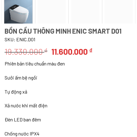
BỒN CẦU THÔNG MINH ENIC SMART D01
SKU:
ENIC.D01
Giá
Giá
19.330.000
11.600.000
₫
₫
gốc
hiện
Phiên bản tiêu chuẩn màu đen
là:
tại
19.330.000 ₫.
là:
Sưởi ấm bệ ngồi
11.600.000 ₫.
Tự động xả
Xả nước khi mất điện
Đèn LED ban đêm
Chống nước IPX4