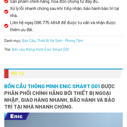
Sản phẩm chính hãng, hóa đơn chứng từ đầy đủ.
Xử lý lỗi nhanh chóng sau khi tiếp nhận, bảo hành bảo trì tại
nhà.
Liên hệ ngay 096.775.4648 để được tư vấn và nhận được
thêm ưu đãi.
Danh mục:
Bàn Cầu
,
Thiết Bị Vệ Sinh - Phòng Tắm
Thẻ:
Bồn cầu thông minh Enic Smart D01
MÔ TẢ
BỒN CẦU THÔNG MINH ENIC SMART D01
ĐƯỢC
PHÂN PHỐI CHÍNH HÃNG BỚI THIẾT BỊ NGOẠI
NHẬP, GIAO HÀNG NHANH, BẢO HÀNH VÀ BẢO
TRÌ TẠI NHÀ NHANH CHÓNG.