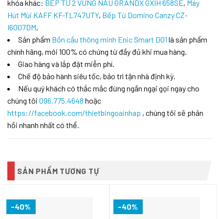
khóa khác:
BẾP TỪ 2 VÙNG NẤU GRANDX GXIH 658SE
,
Máy
Hút Mùi KAFF KF-TL747UTY
,
Bếp Từ Domino Canzy CZ-
I6007DM
,
Sản phẩm
Bồn cầu thông minh Enic Smart D01
là sản phẩm
chính hãng, mới 100% có chứng từ đầy đủ khi mua hàng.
Giao hàng và lắp đặt miễn phí.
Chế độ bảo hành siêu tốc, bảo trì tận nhà định kỳ.
Nếu quý khách có thắc mắc đừng ngần ngại gọi ngay cho
chúng tôi
096.775.4648
hoặc
https://facebook.com/thietbingoainhap
, chúng tôi sẽ phản
hồi nhanh nhất có thể.
SẢN PHẨM TƯƠNG TỰ
-40%
-40%