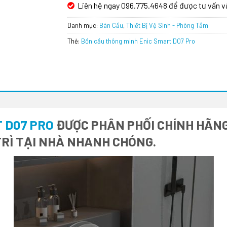
Liên hệ ngay 096.775.4648 để được tư vấn v
Danh mục:
Bàn Cầu
,
Thiết Bị Vệ Sinh - Phòng Tắm
Thẻ:
Bồn cầu thông minh Enic Smart D07 Pro
 D07 PRO
ĐƯỢC PHÂN PHỐI CHÍNH HÃNG 
RÌ TẠI NHÀ NHANH CHÓNG.