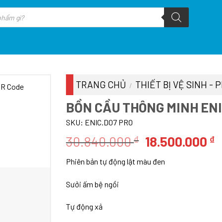
TRANG CHỦ
THIẾT BỊ VỆ SINH -
/
BỒN CẦU THÔNG MINH ENI
SKU:
ENIC.D07 PRO
Giá
G
30.840.000
18.500.000
₫
₫
gốc
h
Phiên bản tự động lật màu đen
là:
t
30.840.000 ₫
l
Sưởi ấm bệ ngồi
1
Tự động xả