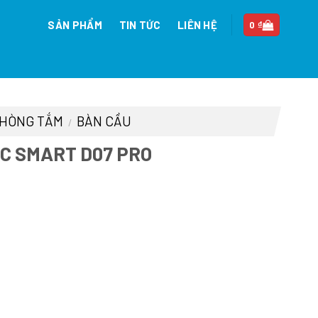
SẢN PHẨM
TIN TỨC
LIÊN HỆ
0
₫
 PHÒNG TẮM
BÀN CẦU
/
C SMART D07 PRO
iá
iện
ại
.
à:
8.500.000 ₫.