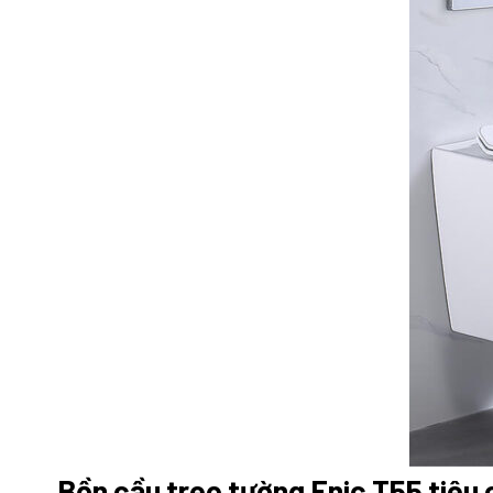
Bồn cầu treo tường Enic T55 tiêu 