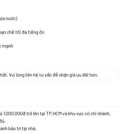
chứa nước)
ạn chế tối đa tiếng ồn
ớc mạnh
t. Vui lòng liên hệ tư vấn để nhận giá ưu đãi hơn.
ắng) số lượng
ừ 1.000.000đ trở lên tại TP.HCM và khu vực có chi nhánh.
đủ.
ành bảo trì tại nhà.