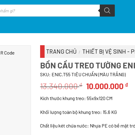
TRANG CHỦ
THIẾT BỊ VỆ SINH -
/
BỒN CẦU TREO TƯỜNG ENI
SKU:
ENIC.T55 TIÊU CHUẨN (MÀU TRẮNG)
Giá
G
13.340.000
10.000.000
₫
₫
gốc
h
Kích thước khung treo: 55x9x120 CM
là:
tạ
13.340.000 ₫.
là
Khối lượng toàn bộ khung treo: 15.6 KG
10
Chất liệu két chứa nước: Nhựa PE có bề mặt trơ