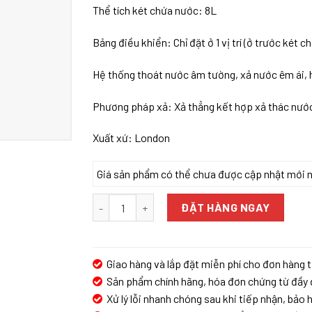
Thể tích két chứa nước: 8L
Bảng điều khiển: Chỉ đặt ở 1 vị trí (ở trước két 
Hệ thống thoát nước âm tường, xả nước êm ái, h
Phương pháp xả: Xả thẳng kết hợp xả thác nư
Xuất xứ: London
Giá sản phẩm có thể chưa được cập nhật mới nhấ
Bồn cầu treo tường Enic T55 tiêu chuẩn (Màu tr
ĐẶT HÀNG NGAY
Giao hàng và lắp đặt miễn phí cho đơn hàng t
Sản phẩm chính hãng, hóa đơn chứng từ đầy 
Xử lý lỗi nhanh chóng sau khi tiếp nhận, bảo h