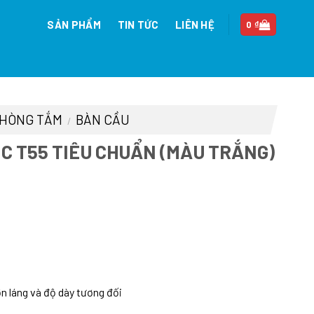
SẢN PHẨM
TIN TỨC
LIÊN HỆ
0
₫
 PHÒNG TẮM
BÀN CẦU
/
C T55 TIÊU CHUẨN (MÀU TRẮNG)
iá
iện
i
:
.000.000 ₫.
n láng và độ dày tương đối