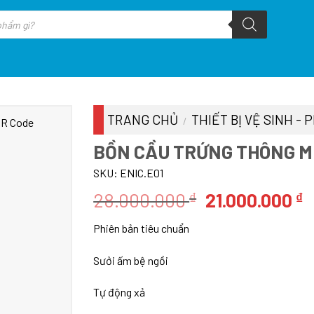
TRANG CHỦ
THIẾT BỊ VỆ SINH -
/
BỒN CẦU TRỨNG THÔNG MI
SKU:
ENIC.E01
Giá
G
28.000.000
21.000.000
₫
₫
gốc
h
Phiên bản tiêu chuẩn
là:
t
28.000.000 ₫.
l
Sưởi ấm bệ ngồi
2
Tự động xả