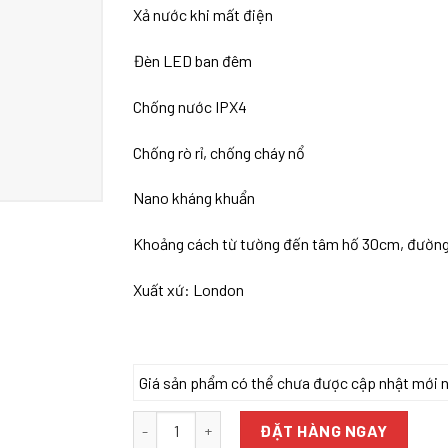
Xả nước khi mất điện
Đèn LED ban đêm
Chống nước IPX4
Chống rò rỉ, chống cháy nổ
Nano kháng khuẩn
Khoảng cách từ tường đến tâm hố 30cm, đường k
Xuất xứ: London
Giá sản phẩm có thể chưa được cập nhật mới nhấ
Bồn cầu trứng thông minh Enic Smart E01 số lư
ĐẶT HÀNG NGAY