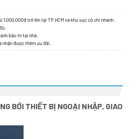
ừ 1.000.000đ trở lên tại TP.HCM và khu vực có chi nhánh.
đủ.
ành bảo trì tại nhà.
à nhận được thêm ưu đãi.
G BỚI THIẾT BỊ NGOẠI NHẬP, GIAO