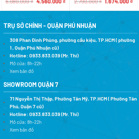
Giá
Giá
Giá
Gi
6.080.000
₫
4.560.000
₫
2.790.000
₫
1.674.000
₫
gốc
hiện
gốc
hi
là:
tại
là:
tại
6.080.000 ₫.
là:
2.790.000 ₫.
là:
4.560.000 ₫.
1.
TRỤ SỞ CHÍNH - QUẬN PHÚ NHUẬN
308 Phan Đình Phùng, phường cầu kiệu, TP.HCM ( phường
1 , Quận Phú Nhuận cũ)
Hotline:
0933.833.039
(Mr. Thi)
Mở cửa: 8h-22h
Xem bản đồ
SHOWROOM QUẬN 7
71 Nguyễn Thị Thập, Phường Tân Mỹ, TP.HCM ( Phường Tân
Phú, Quận 7 cũ)
Hotline:
0933.833.039
(Mr. Thi
)
Mở cửa: 8h-22h
Xem bản đồ