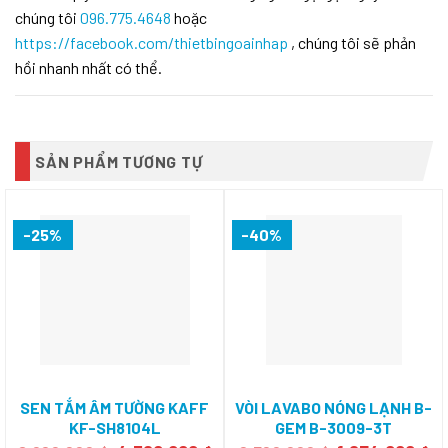
chúng tôi
096.775.4648
hoặc
https://facebook.com/thietbingoainhap
, chúng tôi sẽ phản
hồi nhanh nhất có thể.
SẢN PHẨM TƯƠNG TỰ
-25%
-40%
SEN TẮM ÂM TƯỜNG KAFF
VÒI LAVABO NÓNG LẠNH B-
KF-SH8104L
GEM B-3009-3T