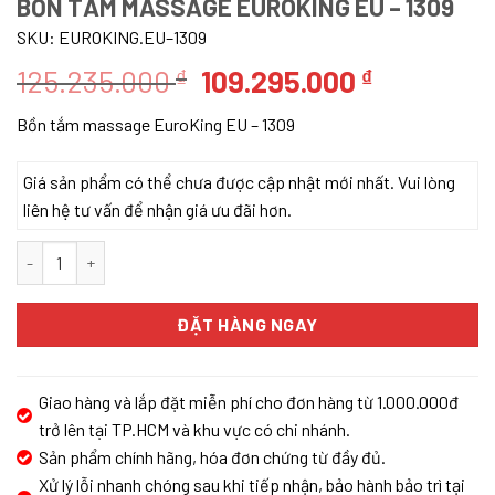
BỒN TẮM MASSAGE EUROKING EU – 1309
SKU:
EUROKING.EU–1309
Giá
Giá
125.235.000
109.295.000
₫
₫
gốc
hiện
Bồn tắm massage EuroKing EU – 1309
là:
tại
125.235.000 ₫.
là:
Giá sản phẩm có thể chưa được cập nhật mới nhất. Vui lòng
109.295.0
liên hệ tư vấn để nhận giá ưu đãi hơn.
Bồn tắm massage EuroKing EU – 1309 số lượng
ĐẶT HÀNG NGAY
Giao hàng và lắp đặt miễn phí cho đơn hàng từ 1.000.000đ
trở lên tại TP.HCM và khu vực có chi nhánh.
Sản phẩm chính hãng, hóa đơn chứng từ đầy đủ.
Xử lý lỗi nhanh chóng sau khi tiếp nhận, bảo hành bảo trì tại