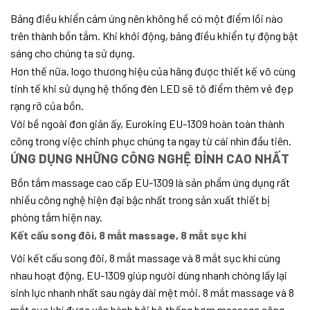
Bảng điều khiển cảm ứng nên không hề có một điểm lồi nào
trên thành bồn tắm. Khi khởi động, bảng điều khiển tự động bật
sáng cho chúng ta sử dụng.
Hơn thế nữa, logo thương hiệu của hãng được thiết kế vô cùng
tinh tế khi sử dụng hệ thống đèn LED sẽ tô điểm thêm vẻ đẹp
rạng rỡ của bồn.
Với bề ngoài đơn giản ấy, Euroking EU-1309 hoàn toàn thành
công trong việc chinh phục chúng ta ngay từ cái nhìn đầu tiên.
ỨNG DỤNG NHỮNG CÔNG NGHỆ ĐỈNH CAO NHẤT
Bồn tắm massage cao cấp EU-1309 là sản phẩm ứng dụng rất
nhiều công nghệ hiện đại bậc nhất trong sản xuất thiết bị
phòng tắm hiện nay.
Kết cấu song đôi, 8 mắt massage, 8 mắt sục khí
Với kết cấu song đôi, 8 mắt massage và 8 mắt sục khí cùng
nhau hoạt động, EU-1309 giúp người dùng nhanh chóng lấy lại
sinh lực nhanh nhất sau ngày dài mệt mỏi. 8 mắt massage và 8
mắt sục khí được vận hành bởi hệ thống bơm massage công