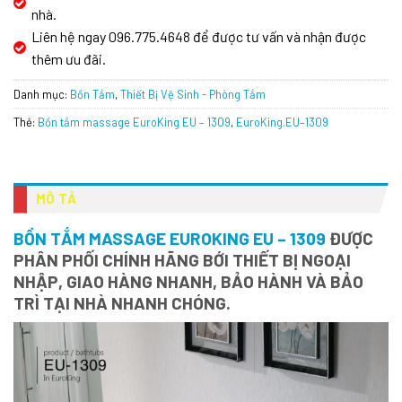
nhà.
Liên hệ ngay 096.775.4648 để được tư vấn và nhận được
thêm ưu đãi.
Danh mục:
Bồn Tắm
,
Thiết Bị Vệ Sinh - Phòng Tắm
Thẻ:
Bồn tắm massage EuroKing EU – 1309
,
EuroKing.EU–1309
MÔ TẢ
BỒN TẮM MASSAGE EUROKING EU – 1309
ĐƯỢC
PHÂN PHỐI CHÍNH HÃNG BỚI THIẾT BỊ NGOẠI
NHẬP, GIAO HÀNG NHANH, BẢO HÀNH VÀ BẢO
TRÌ TẠI NHÀ NHANH CHÓNG.