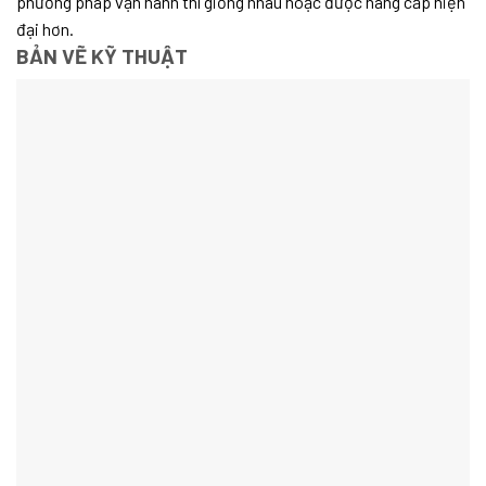
phương pháp vận hành thì giống nhau hoặc được nâng cấp hiện
đại hơn.
BẢN VẼ KỸ THUẬT