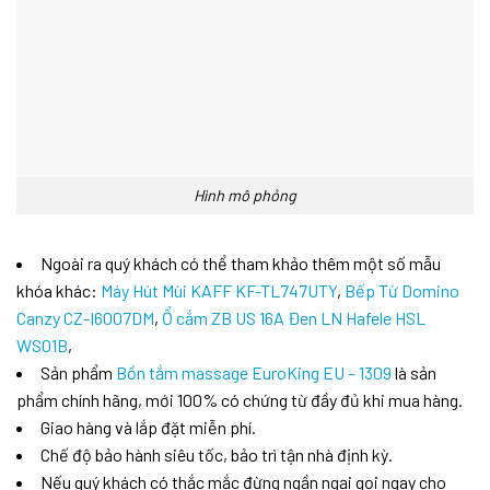
Hình mô phỏng
Ngoài ra quý khách có thể tham khảo thêm một số mẫu
khóa khác:
Máy Hút Mùi KAFF KF-TL747UTY
,
Bếp Từ Domino
Canzy CZ-I6007DM
,
Ổ cắm ZB US 16A Đen LN Hafele HSL
WS01B
,
Sản phẩm
Bồn tắm massage EuroKing EU – 1309
là sản
phẩm chính hãng, mới 100% có chứng từ đầy đủ khi mua hàng.
Giao hàng và lắp đặt miễn phí.
Chế độ bảo hành siêu tốc, bảo trì tận nhà định kỳ.
Nếu quý khách có thắc mắc đừng ngần ngại gọi ngay cho