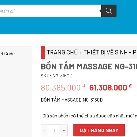
TRANG CHỦ
THIẾT BỊ VỆ SINH -
/
BỒN TẮM MASSAGE NG-31
SKU:
NG-3160D
Giá
G
80.385.000
61.308.000
₫
₫
gốc
h
BỒN TẮM MASSAGE NG-3160D
là:
t
80.385.000 ₫.
l
Giá sản phẩm có thể chưa được cập nhật mới nhấ
6
BỒN TẮM MASSAGE NG-3160D số lượng
ĐẶT HÀNG NGAY