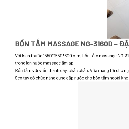
BỒN TẮM MASSAGE NG-3160D – ĐẶC
Với kích thước 1550*1550*600 mm, bồn tắm massage NG-3160
trong làn nước massage ấm áp.
Bồn tắm với viền thành dày, chắc chắn. Vừa mang tới cho ng
Sen tay có chức năng cung cấp nước cho bồn tắm ngoài khe c