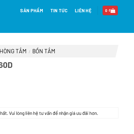
SẢN PHẨM
TIN TỨC
LIÊN HỆ
0
₫
 PHÒNG TẮM
BỒN TẮM
/
60D
iá
iện
ại
à:
t. Vui lòng liên hệ tư vấn để nhận giá ưu đãi hơn.
1.308.000 ₫.