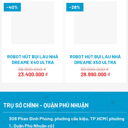
19.990.000 ₫.
là:
30.990.000 ₫.
là:
14.990.000 ₫.
15.490.0
-40%
-28%
ROBOT HÚT BỤI LAU NHÀ
ROBOT HÚT BỤI LAU NHÀ
DREAME X40 ULTRA
DREAME X50 ULTRA
38.990.000
₫
39.990.000
₫
Giá
Giá
Giá
Giá
23.400.000
₫
28.990.000
₫
gốc
hiện
gốc
hiện
là:
tại
là:
tại
38.990.000 ₫.
là:
39.990.000 ₫.
là:
23.400.000 ₫.
28.990.0
TRỤ SỞ CHÍNH - QUẬN PHÚ NHUẬN
308 Phan Đình Phùng, phường cầu kiệu, TP.HCM ( phường
1 , Quận Phú Nhuận cũ)