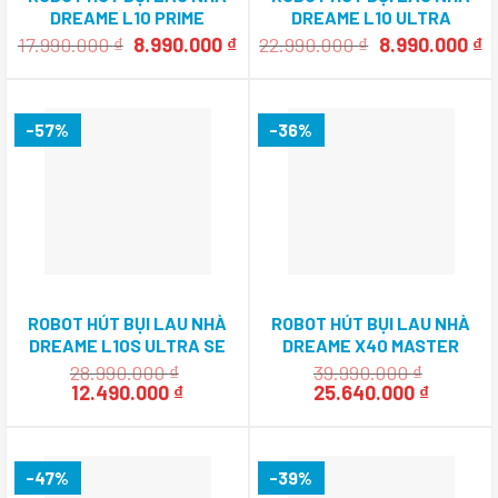
DREAME L10 PRIME
DREAME L10 ULTRA
Giá
Giá
Giá
G
17.990.000
₫
8.990.000
₫
22.990.000
₫
8.990.000
₫
gốc
hiện
gốc
h
là:
tại
là:
tạ
17.990.000 ₫.
là:
22.990.000 ₫.
là
8.990.000 ₫.
8
-57%
-36%
ROBOT HÚT BỤI LAU NHÀ
ROBOT HÚT BỤI LAU NHÀ
DREAME L10S ULTRA SE
DREAME X40 MASTER
28.990.000
₫
39.990.000
₫
Giá
Giá
Giá
Giá
12.490.000
₫
25.640.000
₫
gốc
hiện
gốc
hiện
là:
tại
là:
tại
28.990.000 ₫.
là:
39.990.000 ₫.
là:
12.490.000 ₫.
25.640.
-47%
-39%