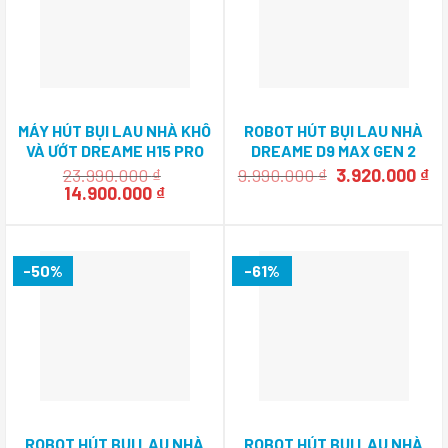
MÁY HÚT BỤI LAU NHÀ KHÔ
ROBOT HÚT BỤI LAU NHÀ
VÀ ƯỚT DREAME H15 PRO
DREAME D9 MAX GEN 2
HEAT
Giá
Gi
23.990.000
₫
9.990.000
₫
3.920.000
₫
Giá
Giá
gốc
hi
14.900.000
₫
gốc
hiện
là:
tạ
là:
tại
9.990.000 ₫.
là:
23.990.000 ₫.
là:
3.
14.900.000 ₫.
-50%
-61%
ROBOT HÚT BỤI LAU NHÀ
ROBOT HÚT BỤI LAU NHÀ