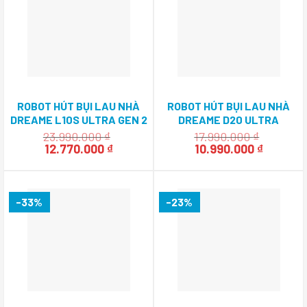
ROBOT HÚT BỤI LAU NHÀ
ROBOT HÚT BỤI LAU NHÀ
DREAME L10S ULTRA GEN 2
DREAME D20 ULTRA
23.990.000
₫
17.990.000
₫
Giá
Giá
Giá
Giá
12.770.000
₫
10.990.000
₫
gốc
hiện
gốc
hiện
là:
tại
là:
tại
23.990.000 ₫.
là:
17.990.000 ₫.
là:
12.770.000 ₫.
10.990.0
-33%
-23%