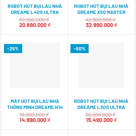
ROBOT HÚT BỤI LAU NHÀ
ROBOT HÚT BỤI LAU NHÀ
DREAME L40S ULTRA
DREAME X50 MASTER
30.990.000
₫
42.990.000
₫
Giá
Giá
Giá
Giá
20.690.000
₫
32.990.000
₫
gốc
hiện
gốc
hiện
là:
tại
là:
tại
30.990.000 ₫.
là:
42.990.000 ₫.
là:
20.690.000 ₫.
32.990.0
-25%
-50%
MÁY HÚT BỤI LAU NHÀ
ROBOT HÚT BỤI LAU NHÀ
THÔNG MINH DREAME H14
DREAME L30S ULTRA
ULTRA
19.990.000
₫
30.990.000
₫
Giá
Giá
Giá
Giá
14.990.000
₫
15.490.000
₫
gốc
hiện
gốc
hiện
là:
tại
là:
tại