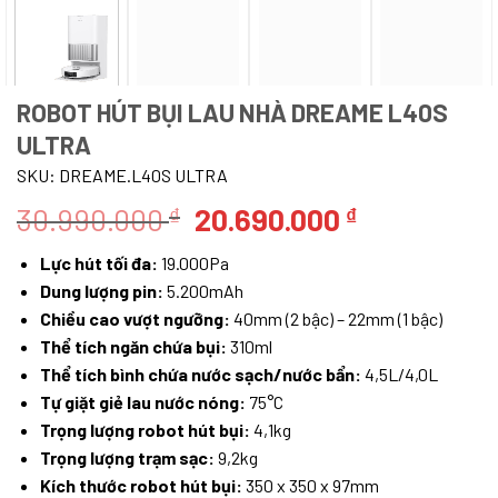
ROBOT HÚT BỤI LAU NHÀ DREAME L40S
ULTRA
SKU:
DREAME.L40S ULTRA
Giá
Giá
30.990.000
20.690.000
₫
₫
gốc
hiện
Lực hút tối đa:
19.000Pa
là:
tại
Dung lượng pin:
5.200mAh
30.990.000 ₫.
là:
Chiều cao vượt ngưỡng:
40mm (2 bậc) – 22mm (1 bậc)
20.690.000
Thể tích ngăn chứa bụi:
310ml
Thể tích bình chứa nước sạch/nước bẩn:
4,5L/4,0L
Tự giặt giẻ lau nước nóng:
75°C
Trọng lượng robot hút bụi:
4,1kg
Trọng lượng trạm sạc:
9,2kg
Kích thước robot hút bụi:
350 x 350 x 97mm