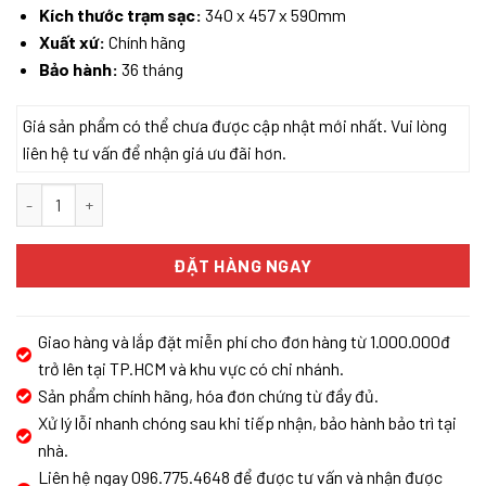
Kích thước trạm sạc:
340 x 457 x 590mm
Xuất xứ:
Chính hãng
Bảo hành:
36 tháng
Giá sản phẩm có thể chưa được cập nhật mới nhất. Vui lòng
liên hệ tư vấn để nhận giá ưu đãi hơn.
ROBOT HÚT BỤI LAU NHÀ DREAME L40S ULTRA số lượng
ĐẶT HÀNG NGAY
Giao hàng và lắp đặt miễn phí cho đơn hàng từ 1.000.000đ
trở lên tại TP.HCM và khu vực có chi nhánh.
Sản phẩm chính hãng, hóa đơn chứng từ đầy đủ.
Xử lý lỗi nhanh chóng sau khi tiếp nhận, bảo hành bảo trì tại
nhà.
Liên hệ ngay 096.775.4648 để được tư vấn và nhận được