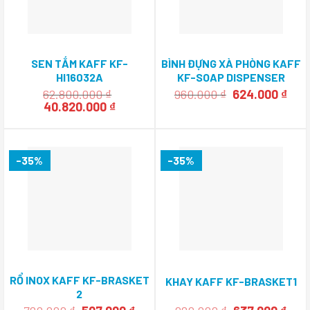
SEN TẮM KAFF KF-
BÌNH ĐỰNG XÀ PHÒNG KAFF
HI16032A
KF-SOAP DISPENSER
Giá
Giá
62.800.000
₫
960.000
₫
624.000
₫
Giá
Giá
gốc
hiệ
40.820.000
₫
gốc
hiện
là:
tại
là:
tại
960.000 ₫.
là:
62.800.000 ₫.
là:
624.
40.820.000 ₫.
-35%
-35%
RỔ INOX KAFF KF-BRASKET
KHAY KAFF KF-BRASKET1
2