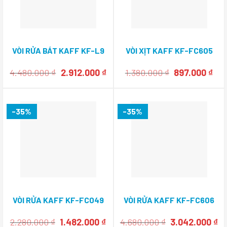
VÒI RỬA BÁT KAFF KF-L9
VÒI XỊT KAFF KF-FC605
Giá
Giá
Giá
Giá
4.480.000
₫
2.912.000
₫
1.380.000
₫
897.000
₫
gốc
hiện
gốc
hiệ
là:
tại
là:
tại
4.480.000 ₫.
là:
1.380.000 ₫.
là:
2.912.000 ₫.
897
-35%
-35%
VÒI RỬA KAFF KF-FC049
VÒI RỬA KAFF KF-FC606
Giá
Giá
Giá
Gi
2.280.000
₫
1.482.000
₫
4.680.000
₫
3.042.000
₫