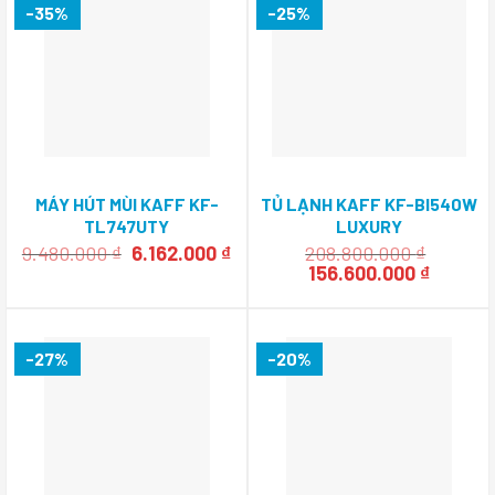
-35%
-25%
MÁY HÚT MÙI KAFF KF-
TỦ LẠNH KAFF KF-BI540W
TL747UTY
LUXURY
Giá
Giá
9.480.000
₫
6.162.000
₫
208.800.000
₫
gốc
hiện
Giá
Giá
156.600.000
₫
là:
tại
gốc
hiện
9.480.000 ₫.
là:
là:
tại
6.162.000 ₫.
208.800.000 ₫.
là:
156.600
-27%
-20%