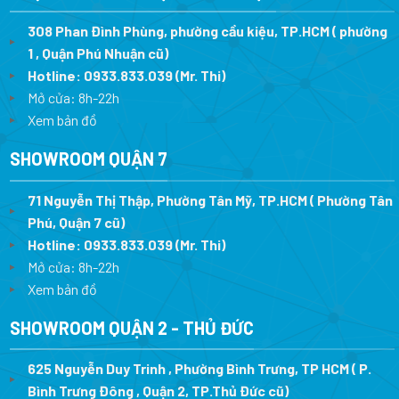
308 Phan Đình Phùng, phường cầu kiệu, TP.HCM ( phường
1 , Quận Phú Nhuận cũ)
Hotline:
0933.833.039
(Mr. Thi)
Mở cửa: 8h-22h
Xem bản đồ
SHOWROOM QUẬN 7
71 Nguyễn Thị Thập, Phường Tân Mỹ, TP.HCM ( Phường Tân
Phú, Quận 7 cũ)
Hotline:
0933.833.039
(Mr. Thi
)
Mở cửa: 8h-22h
Xem bản đồ
SHOWROOM QUẬN 2 - THỦ ĐỨC
625 Nguyễn Duy Trinh , Phường Bình Trưng, TP HCM ( P.
Bình Trưng Đông , Quận 2, TP.Thủ Đức cũ)