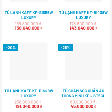
TỦ LẠNH KAFF KF-BI555W
TỦ LẠNH KAFF KF-BI438W
LUXURY
LUXURY
188.800.000
₫
178.800.000
₫
Giá
Giá
Giá
Giá
138.040.000
₫
143.040.000
₫
gốc
hiện
gốc
hiện
là:
tại
là:
tại
188.800.000 ₫.
là:
178.800.000 ₫.
là:
138.040.000 ₫.
143.040
-20%
-25%
TỦ LẠNH KAFF KF-BI449W
TỦ CHĂM SÓC QUẦN ÁO
LUXURY
THÔNG MINH KF – ST5CL
238.000.000
₫
60.800.000
₫
Giá
Giá
Giá
Giá
191.040.000
₫
45.600.000
₫
gốc
hiện
gốc
hiện