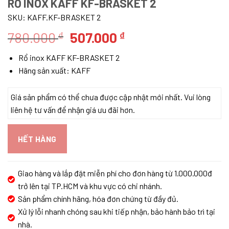
RỔ INOX KAFF KF-BRASKET 2
SKU:
KAFF.KF-BRASKET 2
Giá
Giá
780.000
507.000
₫
₫
gốc
hiện
Rổ inox KAFF KF-BRASKET 2
là:
tại
Hãng sản xuất: KAFF
780.000 ₫.
là:
507.000 ₫.
Giá sản phẩm có thể chưa được cập nhật mới nhất. Vui lòng
liên hệ tư vấn để nhận giá ưu đãi hơn.
HẾT HÀNG
Giao hàng và lắp đặt miễn phí cho đơn hàng từ 1.000.000đ
trở lên tại TP.HCM và khu vực có chi nhánh.
Sản phẩm chính hãng, hóa đơn chứng từ đầy đủ.
Xử lý lỗi nhanh chóng sau khi tiếp nhận, bảo hành bảo trì tại
nhà.