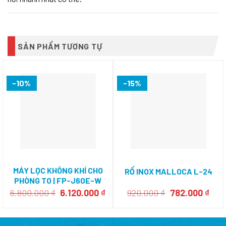
SẢN PHẨM TƯƠNG TỰ
-10%
-15%
MÁY LỌC KHÔNG KHÍ CHO
RỔ INOX MALLOCA L-24
PHÒNG TO | FP-J60E-W
Giá
Giá
Giá
Giá
6.800.000
₫
6.120.000
₫
920.000
₫
782.000
₫
gốc
hiện
gốc
hiện
là:
tại
là:
tại
6.800.000 ₫.
là:
920.000 ₫.
là: