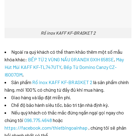
Rổ inox KAFF KF-BRASKET 2
Ngoài ra quý khách có thể tham khảo thêm một số mẫu
khóa khác:
BẾP TỪ 2 VÙNG NẤU GRANDX GXIH 658SE
,
Máy
Hút Mùi KAFF KF-TL747UTY
,
Bếp Từ Domino Canzy CZ-
I6007DM
,
Sản phẩm
Rổ inox KAFF KF-BRASKET 2
là sản phẩm chính
hãng, mới 100% có chứng từ đầy đủ khi mua hàng.
Giao hàng và lắp đặt miễn phí.
Chế độ bảo hành siêu tốc, bảo trì tận nhà định kỳ.
Nếu quý khách có thắc mắc đừng ngần ngại gọi ngay cho
chúng tôi
096.775.4648
hoặc
https://facebook.com/thietbingoainhap
, chúng tôi sẽ phản
hồi nhanh nhất có thể.