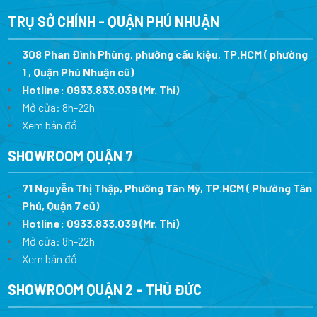
6.120.000 ₫.
782.
TRỤ SỞ CHÍNH - QUẬN PHÚ NHUẬN
308 Phan Đình Phùng, phường cầu kiệu, TP.HCM ( phường
1 , Quận Phú Nhuận cũ)
Hotline:
0933.833.039
(Mr. Thi)
Mở cửa: 8h-22h
Xem bản đồ
SHOWROOM QUẬN 7
71 Nguyễn Thị Thập, Phường Tân Mỹ, TP.HCM ( Phường Tân
Phú, Quận 7 cũ)
Hotline:
0933.833.039
(Mr. Thi
)
Mở cửa: 8h-22h
Xem bản đồ
SHOWROOM QUẬN 2 - THỦ ĐỨC