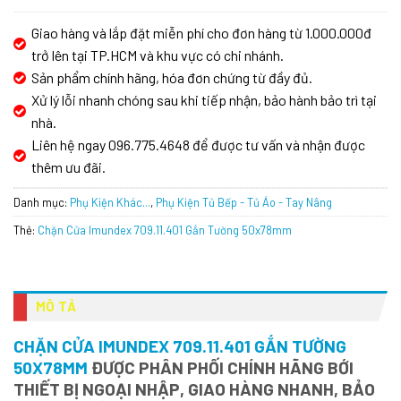
Giao hàng và lắp đặt miễn phí cho đơn hàng từ 1.000.000đ
trở lên tại TP.HCM và khu vực có chi nhánh.
Sản phẩm chính hãng, hóa đơn chứng từ đầy đủ.
Xử lý lỗi nhanh chóng sau khi tiếp nhận, bảo hành bảo trì tại
nhà.
Liên hệ ngay 096.775.4648 để được tư vấn và nhận được
thêm ưu đãi.
Danh mục:
Phụ Kiện Khác...
,
Phụ Kiện Tủ Bếp - Tủ Áo - Tay Nâng
Thẻ:
Chặn Cửa Imundex 709.11.401 Gắn Tường 50x78mm
MÔ TẢ
CHẶN CỬA IMUNDEX 709.11.401 GẮN TƯỜNG
50X78MM
ĐƯỢC PHÂN PHỐI CHÍNH HÃNG BỚI
THIẾT BỊ NGOẠI NHẬP, GIAO HÀNG NHANH, BẢO