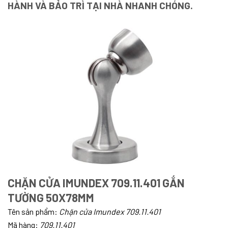
HÀNH VÀ BẢO TRÌ TẠI NHÀ NHANH CHÓNG.
CHẶN CỬA IMUNDEX 709.11.401 GẮN
TƯỜNG 50X78MM
Tên sản phẩm:
C
hặn cửa Imundex 709.11.401
Mã hàng:
7
09.11.401