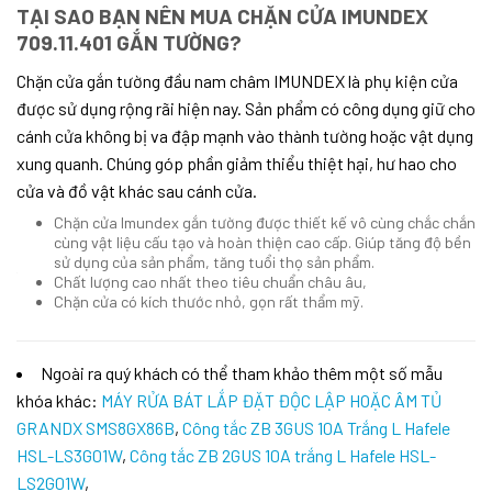
TẠI SAO BẠN NÊN MUA
CHẶN CỬA IMUNDEX
709.11.401 GẮN TƯỜNG
?
Chặn cửa gắn tường đầu nam châm IMUNDEX là phụ kiện cửa
được sử dụng rộng rãi hiện nay. Sản phẩm có công dụng giữ cho
cánh cửa không bị va đập mạnh vào thành tường hoặc vật dụng
xung quanh. Chúng góp phần giảm thiểu thiệt hại, hư hao cho
cửa và đồ vật khác sau cánh cửa.
Chặn cửa Imundex gắn tường được thiết kế vô cùng chắc chắn
cùng vật liệu cấu tạo và hoàn thiện cao cấp. Giúp tăng độ bền
sử dụng của sản phẩm, tăng tuổi thọ sản phẩm.
Chất lượng cao nhất theo tiêu chuẩn châu âu,
Chặn cửa có kích thước nhỏ, gọn rất thẩm mỹ.
Ngoài ra quý khách có thể tham khảo thêm một số mẫu
khóa khác:
MÁY RỬA BÁT LẮP ĐẶT ĐỘC LẬP HOẶC ÂM TỦ
GRANDX SMS8GX86B
,
Công tắc ZB 3GUS 10A Trắng L Hafele
HSL-LS3G01W
,
Công tắc ZB 2GUS 10A trắng L Hafele HSL-
LS2G01W
,