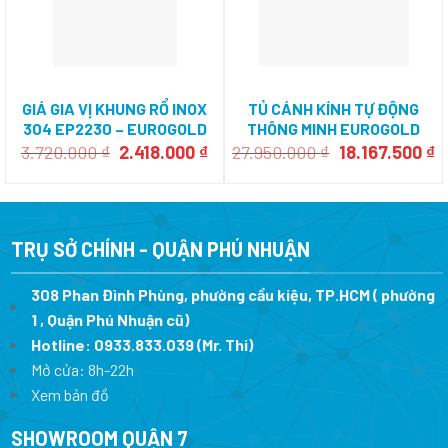
GIÁ GIA VỊ KHUNG RỔ INOX
TỦ CÁNH KÍNH TỰ ĐỘNG
304 EP2230 – EUROGOLD
THÔNG MINH EUROGOLD
ESM2090
Giá
Giá
Giá
G
3.720.000
₫
2.418.000
₫
27.950.000
₫
18.167.500
₫
gốc
hiện
gốc
h
là:
tại
là:
tạ
3.720.000 ₫.
là:
27.950.000 ₫.
là
2.418.000 ₫.
1
TRỤ SỞ CHÍNH - QUẬN PHÚ NHUẬN
308 Phan Đình Phùng, phường cầu kiệu, TP.HCM ( phường
1 , Quận Phú Nhuận cũ)
Hotline:
0933.833.039
(Mr. Thi)
Mở cửa: 8h-22h
Xem bản đồ
SHOWROOM QUẬN 7