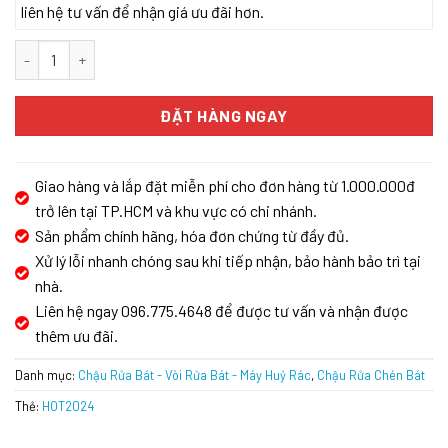
liên hệ tư vấn để nhận giá ưu đãi hơn.
CHẬU RỬA BÁT CARYSIL REC2-02/SNOVA số lượng
ĐẶT HÀNG NGAY
Giao hàng và lắp đặt miễn phí cho đơn hàng từ 1.000.000đ
trở lên tại TP.HCM và khu vực có chi nhánh.
Sản phẩm chính hãng, hóa đơn chứng từ đầy đủ.
Xử lý lỗi nhanh chóng sau khi tiếp nhận, bảo hành bảo trì tại
nhà.
Liên hệ ngay 096.775.4648 để được tư vấn và nhận được
thêm ưu đãi.
Danh mục:
Chậu Rửa Bát - Vòi Rửa Bát - Máy Huỷ Rác
,
Chậu Rửa Chén Bát
Thẻ:
HOT2024