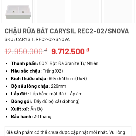
CHẬU RỬA BÁT CARYSIL REC2-02/SNOVA
SKU:
CARYSIL.REC2-02/SNOVA
Giá
Giá
12.950.000
9.712.500
₫
₫
gốc
hiện
Thành phần:
80% Bột Đá Granite Tự Nhiên
là:
tại
Màu sắc chậu:
Trắng (02)
12.950.000 ₫.
là:
Kích thước chậu:
864x540mm (DxR)
9.712.500 ₫.
Độ sâu lòng chậu:
229mm
Lắp đặt:
Lắp bằng mặt đá / Lắp âm
Đóng gói:
Đầy đủ bộ xả (xiphong)
Xuất xứ:
Ấn Độ
Bảo hành:
36 tháng
Giá sản phẩm có thể chưa được cập nhật mới nhất. Vui lòng