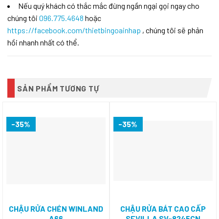
Nếu quý khách có thắc mắc đừng ngần ngại gọi ngay cho
chúng tôi
096.775.4648
hoặc
https://facebook.com/thietbingoainhap
, chúng tôi sẽ phản
hồi nhanh nhất có thể.
SẢN PHẨM TƯƠNG TỰ
-35%
-35%
CHẬU RỬA CHÉN WINLAND
CHẬU RỬA BÁT CAO CẤP
A66
SEVILLA SV-8245CN