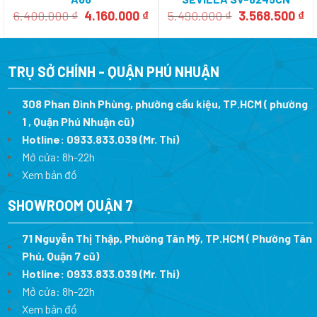
Giá
Giá
Giá
Gi
6.400.000
₫
4.160.000
₫
5.490.000
₫
3.568.500
₫
gốc
hiện
gốc
hi
là:
tại
là:
tạ
6.400.000 ₫.
là:
5.490.000 ₫.
là:
4.160.000 ₫.
3.
TRỤ SỞ CHÍNH - QUẬN PHÚ NHUẬN
308 Phan Đình Phùng, phường cầu kiệu, TP.HCM ( phường
1 , Quận Phú Nhuận cũ)
Hotline:
0933.833.039
(Mr. Thi)
Mở cửa: 8h-22h
Xem bản đồ
SHOWROOM QUẬN 7
71 Nguyễn Thị Thập, Phường Tân Mỹ, TP.HCM ( Phường Tân
Phú, Quận 7 cũ)
Hotline:
0933.833.039
(Mr. Thi
)
Mở cửa: 8h-22h
Xem bản đồ