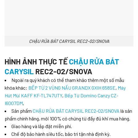
CHẬU RỬA BÁT CARYSIL REC2-02/SNOVA
HÌNH ẢNH THỰC TẾ
CHẬU RỬA BÁT
CARYSIL
REC2-02/SNOVA
Ngoài ra quý khách có thể tham khảo thêm một số mẫu
khóa khác:
BẾP TỪ 2 VÙNG NẤU GRANDX GXIH 658SE
,
Máy
Hút Mùi KAFF KF-TL747UTY
,
Bếp Từ Domino Canzy CZ-
I6007DM
,
Sản phẩm
CHẬU RỬA BÁT CARYSIL REC2-02/SNOVA
là sản
phẩm chính hãng, mới 100% có chứng từ đầy đủ khi mua hàng.
Giao hàng và lắp đặt miễn phí.
Chế độ bảo hành siêu tốc, bảo trì tận nhà định kỳ.