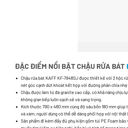
ĐẶC ĐIỂM NỔI BẬT CHẬU RỬA BÁT
Chậu rửa bát KAFF KF-7948SJ được thiết kế với 2 hộc rửa
nét góc cạnh dứt khoát kết hợp với đường phân chia nhẹ
Chậu được làm từ đá granite cao cấp, có khả năng chịu lự
không gian bếp luôn sạch sẽ và sang trọng.
Kích thước 790 x 480 mm cùng độ sâu bồn 180 mm giúp tạo
và xám, người dùng có thể dễ dàng phối hợp với nội thất
Sản phẩm đi kèm đầy đủ phụ kiện gồm túi PE Foam bảo vệ, 
muốn tìm kiếm sự tiện nghi, bền bỉ và tinh tế trong từng c