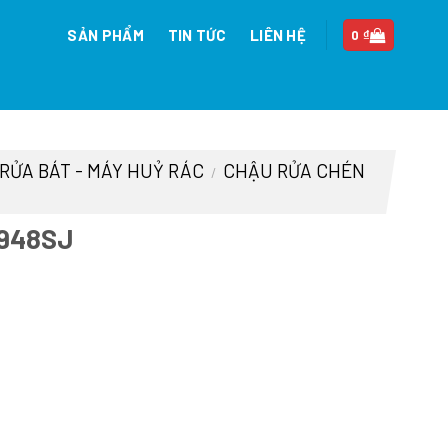
SẢN PHẨM
TIN TỨC
LIÊN HỆ
0
₫
 RỬA BÁT - MÁY HUỶ RÁC
CHẬU RỬA CHÉN
/
7948SJ
n
97.000 ₫.