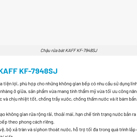
Chậu rửa bát KAFF KF-7948SJ
KAFF KF-7948SJ
 tiện lợi, phù hợp cho những không gian bếp có nhu cầu sử dụng linh
 nhàng ở giữa, sản phẩm vừa mang tính thẩm mỹ vừa tối ưu công năn
c và chịu nhiệt tốt, chống trầy xước, chống thấm nước và ít bám bẩn
 không gian rửa rộng rãi, thoải mái, hạn chế tình trạng nước bắn ra
 bếp theo phong cách riêng.
bộ xả tràn và siphon thoát nước, hỗ trợ tối đa trong quá trình lắp 
hi tiết.