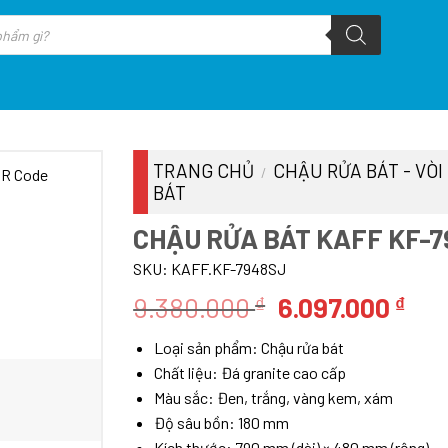
TRANG CHỦ
CHẬU RỬA BÁT - VÒI
/
BÁT
CHẬU RỬA BÁT KAFF KF-
SKU:
KAFF.KF-7948SJ
Giá
Giá
9.380.000
6.097.000
₫
₫
gốc
hiệ
Loại sản phẩm: Chậu rửa bát
là:
tại
Chất liệu: Đá granite cao cấp
9.380.000 ₫.
là:
Màu sắc: Đen, trắng, vàng kem, xám
6.0
Độ sâu bồn: 180 mm
Kích thước: 790 mm (dài) × 480 mm (rộng)