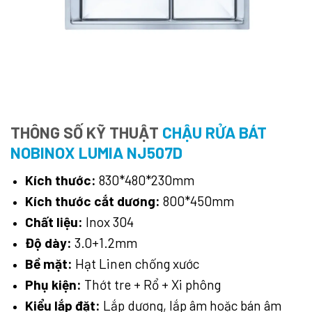
THÔNG SỐ KỸ THUẬT
CHẬU RỬA BÁT
NOBINOX LUMIA NJ507D
Kích thước:
830*480*230mm
Kích thước cắt dương:
800*450mm
Chất liệu:
Inox 304
Độ dày:
3.0+1.2mm
Bề mặt:
Hạt Linen chống xước
Phụ kiện:
Thớt tre + Rổ + Xi phông
Kiểu lắp đặt:
Lắp dương, lắp âm hoặc bán âm