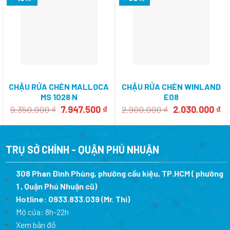
CHẬU RỬA CHÉN MALLOCA
CHẬU RỬA CHÉN WINLAND
MS 1028 N
E08
Giá
Giá
Giá
Gi
9.350.000
₫
7.947.500
₫
2.900.000
₫
2.030.000
₫
gốc
hiện
gốc
hi
là:
tại
là:
tạ
9.350.000 ₫.
là:
2.900.000 ₫.
là:
7.947.500 ₫.
2.
TRỤ SỞ CHÍNH - QUẬN PHÚ NHUẬN
308 Phan Đình Phùng, phường cầu kiệu, TP.HCM ( phường
1 , Quận Phú Nhuận cũ)
Hotline:
0933.833.039
(Mr. Thi)
Mở cửa: 8h-22h
Xem bản đồ