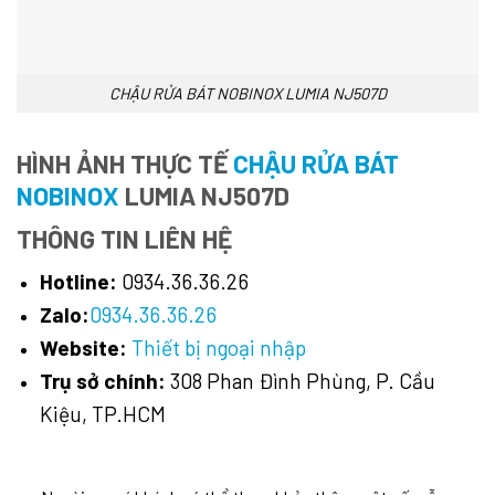
CHẬU RỬA BÁT NOBINOX LUMIA NJ507D
HÌNH ẢNH THỰC TẾ
CHẬU RỬA BÁT
NOBINOX
LUMIA NJ507D
THÔNG TIN LIÊN HỆ
Hotline:
0934.36.36.26
Zalo:
0934.36.36.26
Website:
Thiết bị ngoại nhập
Trụ sở chính:
308 Phan Đình Phùng, P. Cầu
Kiệu, TP.HCM