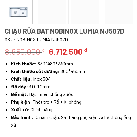
CHẬU RỬA BÁT NOBINOX LUMIA NJ507D
SKU:
NOBINOX.LUMIA NJ507D
Giá
Giá
8.950.000
6.712.500
₫
₫
gốc
hiện
Kích thước:
830*480*230mm
là:
tại
Kích thước cắt dương:
800*450mm
8.950.000 ₫.
là:
Chất liệu:
Inox 304
6.712.500 ₫.
Độ dày:
3.0+1.2mm
Bề mặt:
Hạt Linen chống xước
Phụ kiện:
Thớt tre + Rổ + Xi phông
Xuất xứ:
Chính hãng
Bảo hành:
10 năm chậu, 24 tháng phụ kiện và hệ thống ống
xả