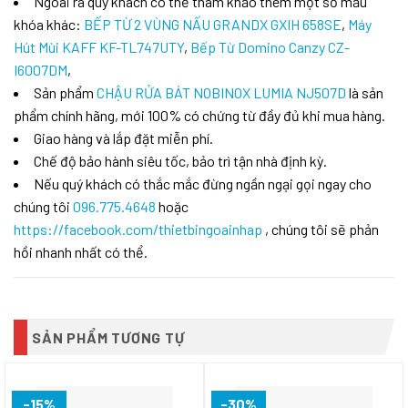
Ngoài ra quý khách có thể tham khảo thêm một số mẫu
khóa khác:
BẾP TỪ 2 VÙNG NẤU GRANDX GXIH 658SE
,
Máy
Hút Mùi KAFF KF-TL747UTY
,
Bếp Từ Domino Canzy CZ-
I6007DM
,
Sản phẩm
CHẬU RỬA BÁT NOBINOX LUMIA NJ507D
là sản
phẩm chính hãng, mới 100% có chứng từ đầy đủ khi mua hàng.
Giao hàng và lắp đặt miễn phí.
Chế độ bảo hành siêu tốc, bảo trì tận nhà định kỳ.
Nếu quý khách có thắc mắc đừng ngần ngại gọi ngay cho
chúng tôi
096.775.4648
hoặc
https://facebook.com/thietbingoainhap
, chúng tôi sẽ phản
hồi nhanh nhất có thể.
SẢN PHẨM TƯƠNG TỰ
-15%
-30%