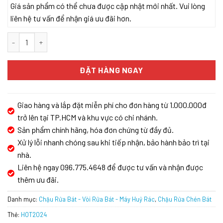
Giá sản phẩm có thể chưa được cập nhật mới nhất. Vui lòng
liên hệ tư vấn để nhận giá ưu đãi hơn.
CHẬU RỬA BÁT NOBINOX LUMIA NJ507D số lượng
ĐẶT HÀNG NGAY
Giao hàng và lắp đặt miễn phí cho đơn hàng từ 1.000.000đ
trở lên tại TP.HCM và khu vực có chi nhánh.
Sản phẩm chính hãng, hóa đơn chứng từ đầy đủ.
Xử lý lỗi nhanh chóng sau khi tiếp nhận, bảo hành bảo trì tại
nhà.
Liên hệ ngay 096.775.4648 để được tư vấn và nhận được
thêm ưu đãi.
Danh mục:
Chậu Rửa Bát - Vòi Rửa Bát - Máy Huỷ Rác
,
Chậu Rửa Chén Bát
Thẻ:
HOT2024