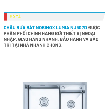
MÔ TẢ
CHẬU RỬA BÁT NOBINOX LUMIA NJ507D
ĐƯỢC
PHÂN PHỐI CHÍNH HÃNG BỚI THIẾT BỊ NGOẠI
NHẬP, GIAO HÀNG NHANH, BẢO HÀNH VÀ BẢO
TRÌ TẠI NHÀ NHANH CHÓNG.