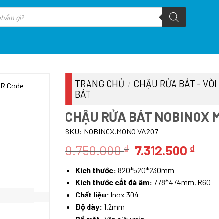
TRANG CHỦ
CHẬU RỬA BÁT - VÒI
/
BÁT
CHẬU RỬA BÁT NOBINOX 
SKU:
NOBINOX.MONO VA207
Giá
Giá
9.750.000
7.312.500
₫
₫
gốc
hiện
Kích thước:
820*520*230mm
là:
tại
Kích thước cắt đá âm:
778*474mm, R60
9.750.000 ₫.
là:
Chất liệu:
Inox 304
7.31
Độ dày:
1.2mm
Bề mặt:
Vân siêu mịn