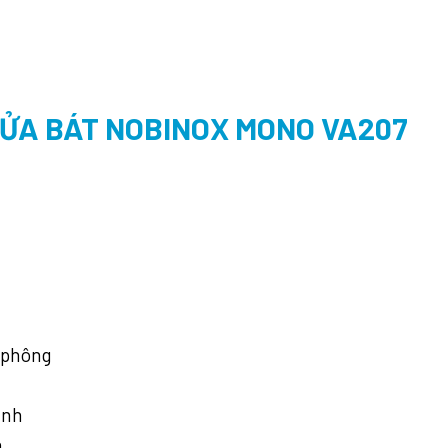
ỬA BÁT NOBINOX MONO VA207
i phông
inh
h