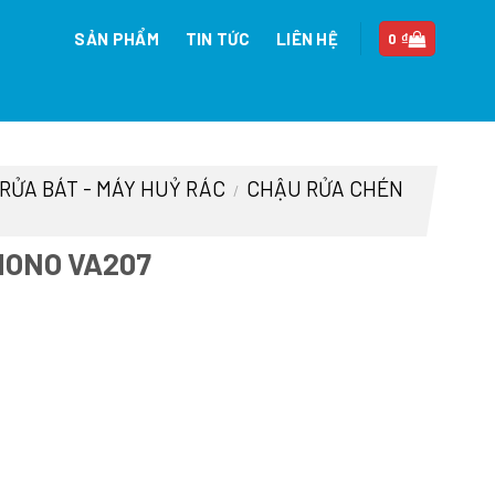
SẢN PHẨM
TIN TỨC
LIÊN HỆ
0
₫
 RỬA BÁT - MÁY HUỶ RÁC
CHẬU RỬA CHÉN
/
MONO VA207
2.500 ₫.