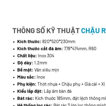
THÔNG SỐ KỸ THUẬT
CHẬU R
Kích thước:
820*520*230mm
Kích thước cắt đá âm:
778*474mm, R60
Chất liệu:
Inox 304
Độ dày:
1.2mm
Bề mặt:
Vân siêu mịn
Màu sắc:
Inox
Phụ kiện:
Thớt nhựa + Chậu phụ + Giá cài + X
Kiểu lắp đặt:
Lắp âm bàn đá
Bát rác:
Kích thước 185mm, đặt lệch thông m
Hệ thống lọc rác:
Bát rác 3 lớp lọc thông min