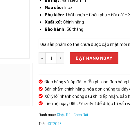
Màu sắc:
Inox
Phụ kiện:
Thớt nhựa + Chậu phụ + Giá cài + 
Xuất xứ:
Chính hãng
Bảo hành:
36 tháng
Giá sản phẩm có thể chưa được cập nhật mới nhấ
CHẬU RỬA BÁT NOBINOX MONO VA207 số lượng
ĐẶT HÀNG NGAY
Giao hàng và lắp đặt miễn phí cho đơn hàng t
Sản phẩm chính hãng, hóa đơn chứng từ đầy 
Xử lý lỗi nhanh chóng sau khi tiếp nhận, bảo h
Liên hệ ngay 096.775.4648 để được tư vấn v
Danh mục:
Chậu Rửa Chén Bát
Thẻ:
HOT2026