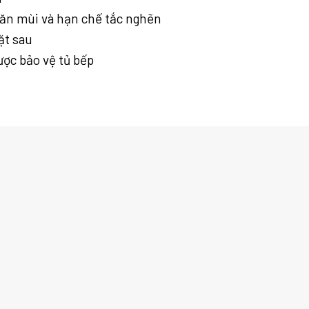
găn mùi và hạn chế tắc nghẽn
ặt sau
ợc bảo vệ tủ bếp