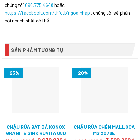
chúng tôi
096.775.4648
hoặc
https://facebook.com/thietbingoainhap
, chúng tôi sẽ phản
hồi nhanh nhất có thể.
SẢN PHẨM TƯƠNG TỰ
-25%
-20%
CHẬU RỬA BÁT ĐÁ KONOX
CHẬU RỬA CHÉN MALLOCA
GRANITE SINK RUVITA 680
MS 2076E
BLACK