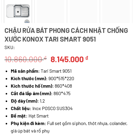
CHẬU RỬA BÁT PHONG CÁCH NHẬT CHỐNG
XƯỚC KONOX TARI SMART 9051
SKU:
Giá
Giá
10.860.000
8.145.000
₫
₫
gốc
hiện
Mã sản phẩm:
Tari Smart 9051
là:
tại
Kích thước (mm):
900*515*220
10.860.000 ₫.
là:
Kích thước hố (mm):
860*408
8.145.000 ₫.
Cắt đá lắp âm (mm):
860*475
Độ dày (mm):
1.2
Chất liệu:
Inox POSCO SUS304
Bề mặt:
Hạt Smart
Phụ kiện đi kèm:
Full set gồm siphon, thớt nhựa, colander,
giá úp bát và rổ phụ