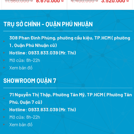
Giá
Giá
Giá
Gi
11.560.000
₫
8.670.000
₫
4.400.000
₫
3.520.000
₫
gốc
hiện
gốc
hi
là:
tại
là:
tạ
11.560.000 ₫.
là:
4.400.000 ₫.
là
8.670.000 ₫.
3.
TRỤ SỞ CHÍNH - QUẬN PHÚ NHUẬN
308 Phan Đình Phùng, phường cầu kiệu, TP.HCM ( phường
1 , Quận Phú Nhuận cũ)
Hotline:
0933.833.039
(Mr. Thi)
Mở cửa: 8h-22h
Xem bản đồ
SHOWROOM QUẬN 7
71 Nguyễn Thị Thập, Phường Tân Mỹ, TP.HCM ( Phường Tân
Phú, Quận 7 cũ)
Hotline:
0933.833.039
(Mr. Thi
)
Mở cửa: 8h-22h
Xem bản đồ