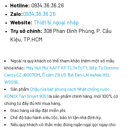
Hotline:
0934.36.36.26
Zalo:
0934.36.36.26
Website:
Thiết bị ngoại nhập
Trụ sở chính:
308 Phan Đình Phùng, P. Cầu
Kiệu, TP.HCM
Ngoài ra quý khách có thể tham khảo thêm một số mẫu
khóa khác:
Máy Hút Mùi KAFF KF-TL747UTY
,
Bếp Từ Domino
Canzy CZ-I6007DM
,
Ổ cắm ZB US 16A Đen LN Hafele HSL
WS01B
,
Sản phẩm
Chậu rửa bát phong cách Nhật chống xước
KONOX Tari Smart 9051
là sản phẩm chính hãng, mới 100% có
chứng từ đầy đủ khi mua hàng.
Giao hàng và lắp đặt miễn phí.
Chế độ bảo hành siêu tốc, bảo trì tận nhà định kỳ.
Nếu quý khách có thắc mắc đừng ngần ngại gọi ngay cho