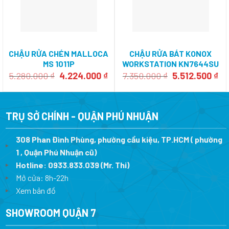
CHẬU RỬA CHÉN MALLOCA
CHẬU RỬA BÁT KONOX
MS 1011P
WORKSTATION KN7644SU
Giá
Giá
Giá
Gi
5.280.000
₫
4.224.000
₫
7.350.000
₫
5.512.500
₫
gốc
hiện
gốc
hi
là:
tại
là:
tại
5.280.000 ₫.
là:
7.350.000 ₫.
là:
4.224.000 ₫.
5.
TRỤ SỞ CHÍNH - QUẬN PHÚ NHUẬN
308 Phan Đình Phùng, phường cầu kiệu, TP.HCM ( phường
1 , Quận Phú Nhuận cũ)
Hotline:
0933.833.039
(Mr. Thi)
Mở cửa: 8h-22h
Xem bản đồ
SHOWROOM QUẬN 7