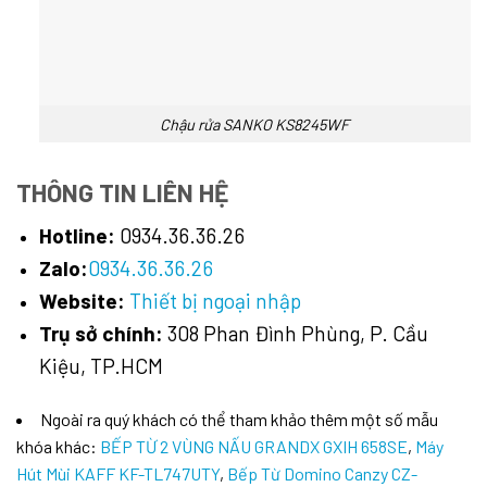
Chậu rửa SANKO KS8245WF
THÔNG TIN LIÊN HỆ
Hotline:
0934.36.36.26
Zalo:
0934.36.36.26
Website:
Thiết bị ngoại nhập
Trụ sở chính:
308 Phan Đình Phùng, P. Cầu
Kiệu, TP.HCM
Ngoài ra quý khách có thể tham khảo thêm một số mẫu
khóa khác:
BẾP TỪ 2 VÙNG NẤU GRANDX GXIH 658SE
,
Máy
Hút Mùi KAFF KF-TL747UTY
,
Bếp Từ Domino Canzy CZ-