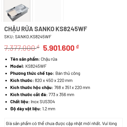
CHẬU RỬA SANKO KS8245WF
SKU:
SANKO.KS8245WF
Giá
Giá
7.377.000
5.901.600
₫
₫
gốc
hiện
Tên sản phẩm:
Chậu rửa
là:
tại
Model:
KS8245WF
7.377.000 ₫.
là:
Phương thức chế tạo:
Bán thủ công
5.901.600 ₫.
Kích thước:
820 x 450 x 220 mm
Kích thước hộc chậu:
768 x 351 x 220 mm
Kích thước cắt đá:
773 x 356 mm
Chất liệu:
Inox SUS304
Độ dày vật liệu:
1.2 mm
Giá sản phẩm có thể chưa được cập nhật mới nhất. Vui lòng