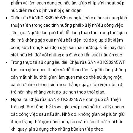
phẩm và làm sạch dụng cụ nấu ăn, giúp nhịp sinh hoạt bếp
núc diễn ra ổn định và ít bị gián đoạn.
Chậu rửa SANKO KS8245WF mang lại cảm giác sử dụng khá
thuận tiện trong các tình huống phải xử lý nhiều công việc
liên tục. Người dùng có thể dễ dàng thao tác trong thời gian
dài mà không gặp quá nhiều bất tiện, từ đó giúp tiết kiệm
công sức trong khâu dọn dẹp sau nấu nướng. Điều này đặc
biệt hữu ích đối với những gia đình có tần suất nấu ăn cao.
Trong thực tế sử dụng lâu dài, Chậu rửa SANKO KS8245WF
tạo cảm giác quen thuộc và dễ thao tác. Người dùng không
cần mất nhiều thời gian làm quen mà có thể sử dụng một
cách tự nhiên trong sinh hoạt hằng ngày, giúp việc nội trợ
trở nên nhẹ nhàng và ít áp lực hơn theo thời gian.
Ngoài ra, Chậu rửa SANKO KS8245WF còn giúp cải thiện
trải nghiệm tổng thể trong gian bếp nhờ hỗ trợ xử lý nhanh
các công việc sau nấu ăn. Nhờ đó, không gian bếp luôn giữ
được trạng thái gọn gàng hơn, tạo cảm giác thoải mái hơn
khi quay lại sử dụng cho những bữa ăn tiếp theo.