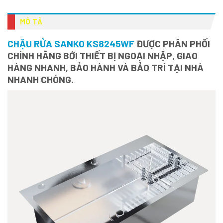
MÔ TẢ
CHẬU RỬA SANKO KS8245WF
ĐƯỢC PHÂN PHỐI
CHÍNH HÃNG BỚI THIẾT BỊ NGOẠI NHẬP, GIAO
HÀNG NHANH, BẢO HÀNH VÀ BẢO TRÌ TẠI NHÀ
NHANH CHÓNG.