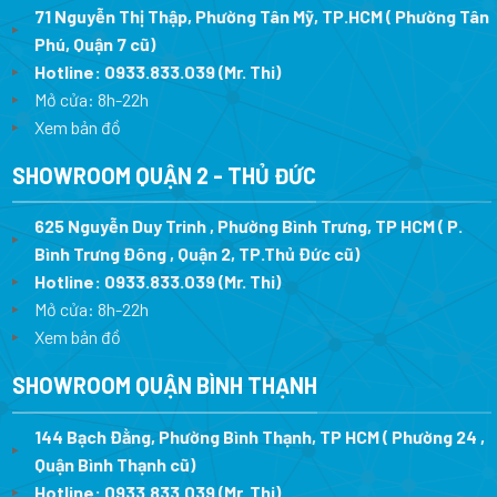
71 Nguyễn Thị Thập, Phường Tân Mỹ, TP.HCM ( Phường Tân
Phú, Quận 7 cũ)
Hotline:
0933.833.039
(Mr. Thi
)
Mở cửa: 8h-22h
Xem bản đồ
SHOWROOM QUẬN 2 - THỦ ĐỨC
625 Nguyễn Duy Trinh , Phường Bình Trưng, TP HCM ( P.
Bình Trưng Đông , Quận 2, TP.Thủ Đức cũ)
Hotline:
0933.833.039
(Mr. Thi)
Mở cửa: 8h-22h
Xem bản đồ
SHOWROOM QUẬN BÌNH THẠNH
144 Bạch Đằng, Phường Bình Thạnh, TP HCM ( Phường 24 ,
Quận Bình Thạnh cũ)
Hotline:
0933.833.039
(Mr. Thi)