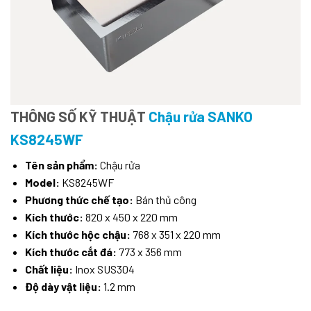
THÔNG SỐ KỸ THUẬT
Chậu rửa SANKO
KS8245WF
Tên sản phẩm:
Chậu rửa
Model:
KS8245WF
Phương thức chế tạo:
Bán thủ công
Kích thước:
820 x 450 x 220 mm
Kích thước hộc chậu:
768 x 351 x 220 mm
Kích thước cắt đá:
773 x 356 mm
Chất liệu:
Inox SUS304
Độ dày vật liệu:
1.2 mm