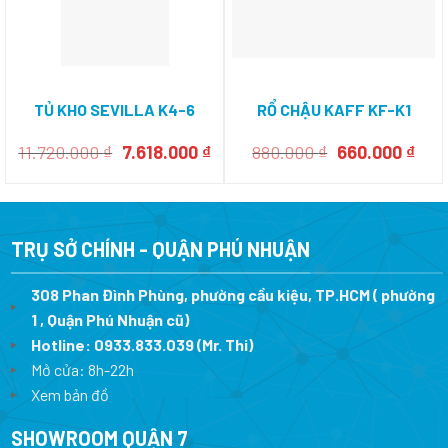
TỦ KHO SEVILLA K4-6
RỔ CHẬU KAFF KF-K1
Giá
Giá
Giá
Giá
11.720.000
₫
7.618.000
₫
880.000
₫
660.000
₫
gốc
hiện
gốc
hiện
là:
tại
là:
tại
11.720.000 ₫.
là:
880.000 ₫.
là:
7.618.000 ₫.
660.
TRỤ SỞ CHÍNH - QUẬN PHÚ NHUẬN
308 Phan Đình Phùng, phường cầu kiệu, TP.HCM ( phường
1 , Quận Phú Nhuận cũ)
Hotline:
0933.833.039
(Mr. Thi)
Mở cửa: 8h-22h
Xem bản đồ
SHOWROOM QUẬN 7