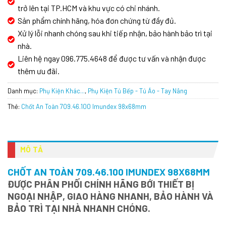
trở lên tại TP.HCM và khu vực có chi nhánh.
Sản phẩm chính hãng, hóa đơn chứng từ đầy đủ.
Xử lý lỗi nhanh chóng sau khi tiếp nhận, bảo hành bảo trì tại
nhà.
Liên hệ ngay 096.775.4648 để được tư vấn và nhận được
thêm ưu đãi.
Danh mục:
Phụ Kiện Khác...
,
Phụ Kiện Tủ Bếp - Tủ Áo - Tay Nâng
Thẻ:
Chốt An Toàn 709.46.100 Imundex 98x68mm
MÔ TẢ
CHỐT AN TOÀN 709.46.100 IMUNDEX 98X68MM
ĐƯỢC PHÂN PHỐI CHÍNH HÃNG BỚI THIẾT BỊ
NGOẠI NHẬP, GIAO HÀNG NHANH, BẢO HÀNH VÀ
BẢO TRÌ TẠI NHÀ NHANH CHÓNG.