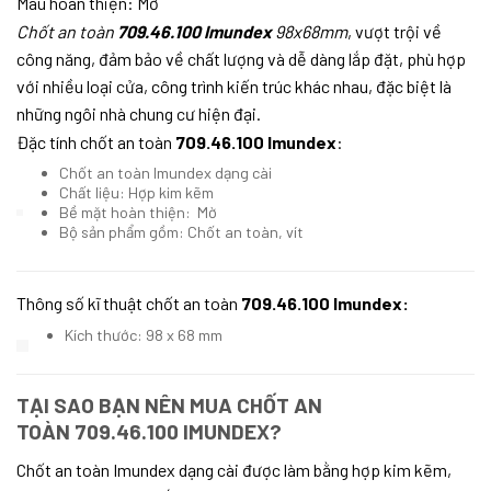
Màu hoàn thiện: Mờ
C
hốt an toàn
709.46.100 Imundex
98x68mm
,
vượt trội về
công năng, đảm bảo về chất lượng và dễ dàng lắp đặt, phù hợp
với nhiều loại cửa, công trình kiến trúc khác nhau, đặc biệt là
những ngôi nhà chung cư hiện đại.
Đặc tính chốt an toàn
709.46.100 Imundex
:
Chốt an toàn Imundex dạng cài
Chất liệu: Hợp kim kẽm
Bề mặt hoàn thiện: Mờ
Bộ sản phẩm gồm: Chốt an toàn, vít
Thông số kĩ thuật chốt an toàn
709.46.100 Imundex:
Kích thước: 98 x 68 mm
TẠI SAO BẠN NÊN MUA
CHỐT AN
TOÀN
709.46.100 IMUNDEX
?
Chốt an toàn Imundex dạng cài được làm bằng hợp kim kẽm,