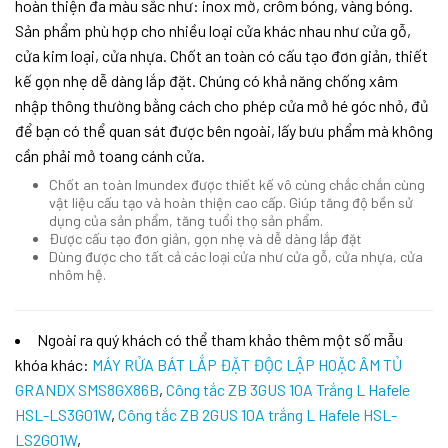
hoàn thiện đa màu sắc như: inox mờ, crôm bóng, vàng bóng.
Sản phẩm phù hợp cho nhiều loại cửa khác nhau như cửa gỗ,
cửa kim loại, cửa nhựa. Chốt an toàn có cấu tạo đơn giản, thiết
kế gọn nhẹ dễ dàng lắp đặt. Chúng có khả năng chống xâm
nhập thông thường bằng cách cho phép cửa mở hé góc nhỏ, đủ
để bạn có thể quan sát được bên ngoài, lấy bưu phẩm mà không
cần phải mở toang cánh cửa.
Chốt an toàn Imundex được thiết kế vô cùng chắc chắn cùng
vật liệu cấu tạo và hoàn thiện cao cấp. Giúp tăng độ bền sử
dụng của sản phẩm, tăng tuổi thọ sản phẩm.
Được cấu tạo đơn giản, gọn nhẹ và dễ dàng lắp đặt
Dùng được cho tất cả các loại cửa như cửa gỗ, cửa nhựa, cửa
nhôm hệ.
Ngoài ra quý khách có thể tham khảo thêm một số mẫu
khóa khác:
MÁY RỬA BÁT LẮP ĐẶT ĐỘC LẬP HOẶC ÂM TỦ
GRANDX SMS8GX86B
,
Công tắc ZB 3GUS 10A Trắng L Hafele
HSL-LS3G01W
,
Công tắc ZB 2GUS 10A trắng L Hafele HSL-
LS2G01W
,