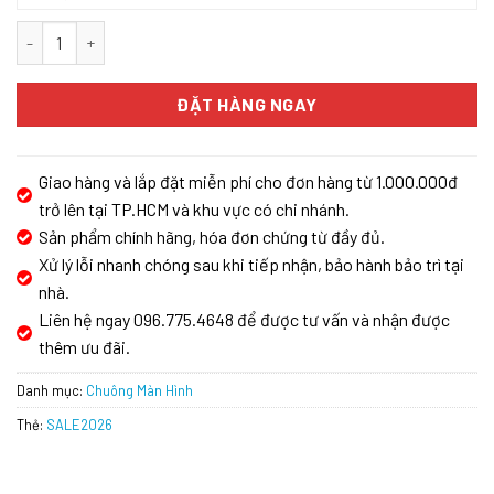
Khoá cửa Demax SL968 GS Xám ánh sao Face ID - App wifi số lư
ĐẶT HÀNG NGAY
Giao hàng và lắp đặt miễn phí cho đơn hàng từ 1.000.000đ
trở lên tại TP.HCM và khu vực có chi nhánh.
Sản phẩm chính hãng, hóa đơn chứng từ đầy đủ.
Xử lý lỗi nhanh chóng sau khi tiếp nhận, bảo hành bảo trì tại
nhà.
Liên hệ ngay 096.775.4648 để được tư vấn và nhận được
thêm ưu đãi.
Danh mục:
Chuông Màn Hình
Thẻ:
SALE2026