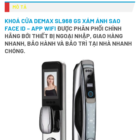
MÔ TẢ
KHOÁ CỬA DEMAX SL968 GS XÁM ÁNH SAO
FACE ID – APP WIFI
ĐƯỢC PHÂN PHỐI CHÍNH
HÃNG BỚI THIẾT BỊ NGOẠI NHẬP, GIAO HÀNG
NHANH, BẢO HÀNH VÀ BẢO TRÌ TẠI NHÀ NHANH
CHÓNG.