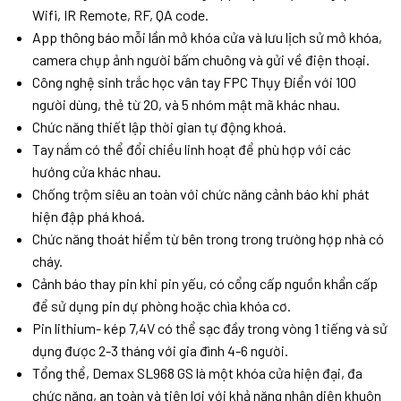
Wifi, IR Remote, RF, QA code.
App thông báo mỗi lần mở khóa cửa và lưu lịch sử mở khóa,
camera chụp ảnh người bấm chuông và gửi về điện thoại.
Công nghệ sinh trắc học vân tay FPC Thụy Điển với 100
người dùng, thẻ từ 20, và 5 nhóm mật mã khác nhau.
Chức năng thiết lập thời gian tự động khoá.
Tay nắm có thể đổi chiều linh hoạt để phù hợp với các
hướng cửa khác nhau.
Chống trộm siêu an toàn với chức năng cảnh báo khi phát
hiện đập phá khoá.
Chức năng thoát hiểm từ bên trong trong trường hợp nhà có
cháy.
Cảnh báo thay pin khi pin yếu, có cổng cấp nguồn khẩn cấp
để sử dụng pin dự phòng hoặc chìa khóa cơ.
Pin lithium- kép 7,4V có thể sạc đầy trong vòng 1 tiếng và sử
dụng được 2-3 tháng với gia đình 4-6 người.
Tổng thể, Demax SL968 GS là một khóa cửa hiện đại, đa
chức năng, an toàn và tiện lợi với khả năng nhận diện khuôn