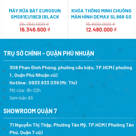
MÁY RỬA BÁT EUROSUN
KHÓA THÔNG MINH CHUÔNG
SMS81EU19EB (BLACK
MÀN HÌNH DEMAX SL866 GS
SERIAL 7+)
– APP WIFI
26.760.000
₫
15.600.000
₫
Giá
Giá
Giá
Giá
16.346.600
₫
12.480.000
₫
gốc
hiện
gốc
hiện
là:
tại
là:
tại
26.760.000 ₫.
là:
15.600.000 ₫.
là:
16.346.600 ₫.
12.480.0
TRỤ SỞ CHÍNH - QUẬN PHÚ NHUẬN
308 Phan Đình Phùng, phường cầu kiệu, TP.HCM ( phường
1 , Quận Phú Nhuận cũ)
Hotline:
0933.833.039
(Mr. Thi)
Mở cửa: 8h-22h
Xem bản đồ
SHOWROOM QUẬN 7
71 Nguyễn Thị Thập, Phường Tân Mỹ, TP.HCM ( Phường Tân
Phú, Quận 7 cũ)