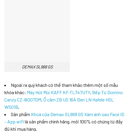
DEMAX SL968 GS
Ngoài ra quý khách có thể tham khảo thêm một số mẫu
khóa khác:
Máy Hút Mùi KAFF KF-TL747UTY
,
Bếp Từ Domino
Canzy CZ-I6007DM
,
Ổ cắm ZB US 16A Đen LN Hafele HSL
WS01B
,
Sản phẩm
Khoá cửa Demax SL968 GS Xám ánh sao Face ID
– App wifi
là sản phẩm chính hãng, mới 100% có chứng từ đầy
đủ khi mua hàng.