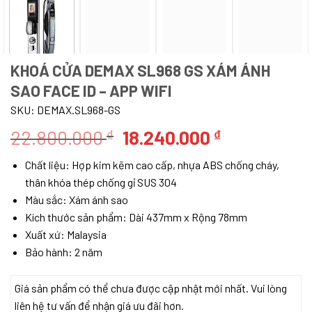
KHOÁ CỬA DEMAX SL968 GS XÁM ÁNH
SAO FACE ID – APP WIFI
SKU:
DEMAX.SL968-GS
Giá
Giá
22.800.000
18.240.000
₫
₫
gốc
hiện
Chất liệu: Hợp kim kẽm cao cấp, nhựa ABS chống cháy,
là:
tại
thân khóa thép chống gỉ SUS 304
22.800.000 ₫.
là:
Màu sắc: Xám ánh sao
18.240.000 
Kích thước sản phẩm: Dài 437mm x Rộng 78mm
Xuất xứ: Malaysia
Bảo hành: 2 năm
Giá sản phẩm có thể chưa được cập nhật mới nhất. Vui lòng
liên hệ tư vấn để nhận giá ưu đãi hơn.