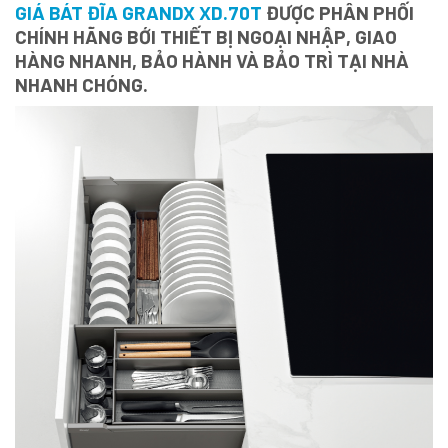
GIÁ BÁT ĐĨA GRANDX XD.70T
ĐƯỢC PHÂN PHỐI
CHÍNH HÃNG BỚI THIẾT BỊ NGOẠI NHẬP, GIAO
HÀNG NHANH, BẢO HÀNH VÀ BẢO TRÌ TẠI NHÀ
NHANH CHÓNG.