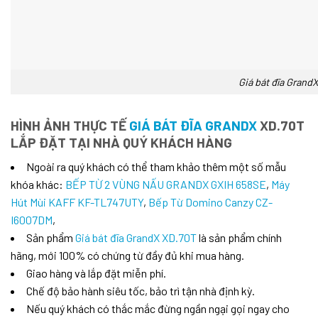
Giá bát đĩa Grand
HÌNH ẢNH THỰC TẾ
GIÁ BÁT ĐĨA GRANDX
XD.70T
LẮP ĐẶT TẠI NHÀ QUÝ KHÁCH HÀNG
Ngoài ra quý khách có thể tham khảo thêm một số mẫu
khóa khác:
BẾP TỪ 2 VÙNG NẤU GRANDX GXIH 658SE
,
Máy
Hút Mùi KAFF KF-TL747UTY
,
Bếp Từ Domino Canzy CZ-
I6007DM
,
Sản phẩm
Giá bát đĩa GrandX XD.70T
là sản phẩm chính
hãng, mới 100% có chứng từ đầy đủ khi mua hàng.
Giao hàng và lắp đặt miễn phí.
Chế độ bảo hành siêu tốc, bảo trì tận nhà định kỳ.
Nếu quý khách có thắc mắc đừng ngần ngại gọi ngay cho