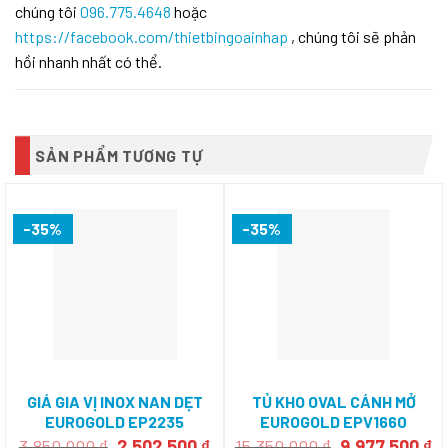
chúng tôi
096.775.4648
hoặc
https://facebook.com/thietbingoainhap
, chúng tôi sẽ phản
hồi nhanh nhất có thể.
SẢN PHẨM TƯƠNG TỰ
-35%
-35%
GIÁ GIA VỊ INOX NAN DẸT
TỦ KHO OVAL CÁNH MỞ
EUROGOLD EP2235
EUROGOLD EPV1660
Giá
Giá
Giá
Gi
3.850.000
₫
2.502.500
₫
15.350.000
₫
9.977.500
₫