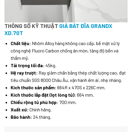
THÔNG SỐ KỸ THUẬT
GIÁ BÁT ĐĨA GRANDX
XD.70T
Chất liệu:
Nhôm Alloy hàng không cao cấp, bề mặt xử lý
công nghệ Fluoro Carbon chống ăn mòn, tăng độ bền và
thẩm mỹ.
Tải trọng tối đa:
45kg.
Hệ ray trượt:
Ray giảm chấn bằng thép chất lượng cao, đạt
tiêu chuẩn SGS 8000 Châu Âu, vận hành êm ái, nhẹ nhàng.
Kích thước sản phẩm:
664R x 470S x 226C mm.
Kích thước lắp đặt (lọt lòng tủ):
664 mm.
Chiều rộng tủ phù hợp:
700 mm.
Xuất xứ:
Chính hãng.
Bảo hành:
24 tháng.