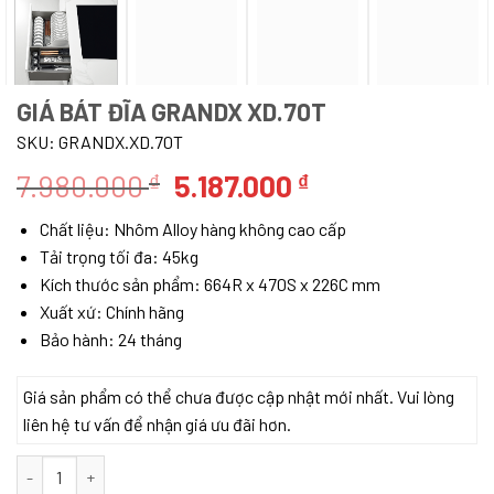
GIÁ BÁT ĐĨA GRANDX XD.70T
SKU:
GRANDX.XD.70T
Giá
Giá
7.980.000
5.187.000
₫
₫
gốc
hiện
Chất liệu: Nhôm Alloy hàng không cao cấp
là:
tại
Tải trọng tối đa: 45kg
7.980.000 ₫.
là:
Kích thước sản phẩm: 664R x 470S x 226C mm
5.187.000 ₫.
Xuất xứ: Chính hãng
Bảo hành: 24 tháng
Giá sản phẩm có thể chưa được cập nhật mới nhất. Vui lòng
liên hệ tư vấn để nhận giá ưu đãi hơn.
Giá bát đĩa GrandX XD.70T số lượng