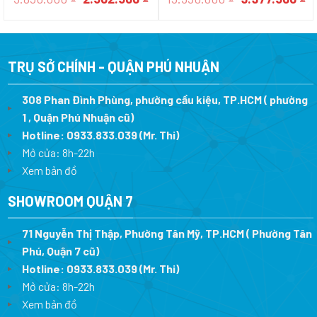
gốc
hiện
gốc
h
là:
tại
là:
tạ
3.850.000 ₫.
là:
15.350.000 ₫.
là
2.502.500 ₫.
9.
TRỤ SỞ CHÍNH - QUẬN PHÚ NHUẬN
308 Phan Đình Phùng, phường cầu kiệu, TP.HCM ( phường
1 , Quận Phú Nhuận cũ)
Hotline:
0933.833.039
(Mr. Thi)
Mở cửa: 8h-22h
Xem bản đồ
SHOWROOM QUẬN 7
71 Nguyễn Thị Thập, Phường Tân Mỹ, TP.HCM ( Phường Tân
Phú, Quận 7 cũ)
Hotline:
0933.833.039
(Mr. Thi
)
Mở cửa: 8h-22h
Xem bản đồ