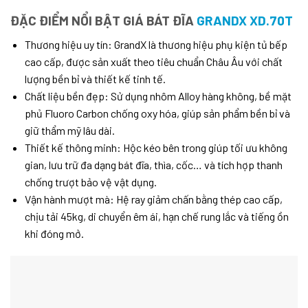
ĐẶC ĐIỂM NỔI BẬT GIÁ BÁT ĐĨA
GRANDX XD.70T
Thương hiệu uy tín: GrandX là thương hiệu phụ kiện tủ bếp
cao cấp, được sản xuất theo tiêu chuẩn Châu Âu với chất
lượng bền bỉ và thiết kế tinh tế.
Chất liệu bền đẹp: Sử dụng nhôm Alloy hàng không, bề mặt
phủ Fluoro Carbon chống oxy hóa, giúp sản phẩm bền bỉ và
giữ thẩm mỹ lâu dài.
Thiết kế thông minh: Hộc kéo bên trong giúp tối ưu không
gian, lưu trữ đa dạng bát đĩa, thìa, cốc… và tích hợp thanh
chống trượt bảo vệ vật dụng.
Vận hành mượt mà: Hệ ray giảm chấn bằng thép cao cấp,
chịu tải 45kg, di chuyển êm ái, hạn chế rung lắc và tiếng ồn
khi đóng mở.