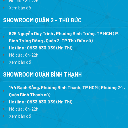
Mở cửa: 8h-22h
Giàn phơi
thông
Xem bản đồ
minh có
thiết kế
SHOWROOM QUẬN 2 - THỦ ĐỨC
thanh phơi
đồ nhỏ
gọn, chắc
625 Nguyễn Duy Trinh , Phường Bình Trưng, TP HCM ( P.
chắn, tiện
nghi:
Bình Trưng Đông , Quận 2, TP.Thủ Đức cũ)
Sở hữu
2
Hotline:
0933.833.039
(Mr. Thi)
phiên bản
thanh phơi
Mở cửa: 8h-22h
linh
Xem bản đồ
hoạt
mà
không phải
loại giàn
SHOWROOM QUẬN BÌNH THẠNH
phơi nào
cũng có:
Phiên
144 Bạch Đằng, Phường Bình Thạnh, TP HCM ( Phường 24 ,
bản 1
Quận Bình Thạnh cũ)
thanh
phơi cố
Hotline:
0933.833.039
(Mr. Thi)
định
Mở cửa: 8h-22h
2.2m,
dành
Xem bản đồ
cho
không
gian