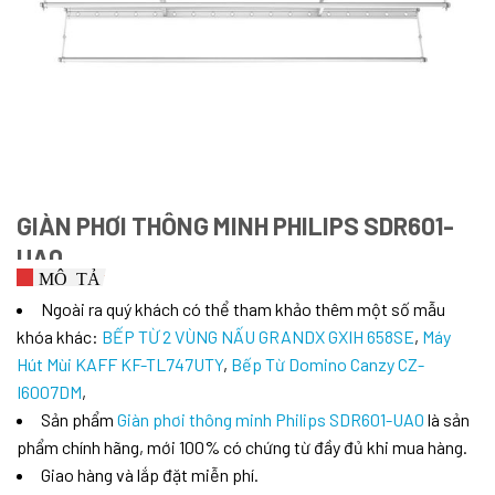
GIÀN PHƠI THÔNG MINH PHILIPS SDR601-
UA0
MÔ TẢ
SẢN
Ngoài ra quý khách có thể tham khảo thêm một số mẫu
PHẨM
khóa khác:
BẾP TỪ 2 VÙNG NẤU GRANDX GXIH 658SE
,
Máy
Một chiếc
Hút Mùi KAFF KF-TL747UTY
,
Bếp Từ Domino Canzy CZ-
giàn phơi
thông minh
I6007DM
,
sẽ đem lại
Sản phẩm
Giàn phơi thông minh Philips SDR601-UA0
là sản
những lợi
ích gì cho
phẩm chính hãng, mới 100% có chứng từ đầy đủ khi mua hàng.
gia đình
của bạn?
Giao hàng và lắp đặt miễn phí.
Đây là sản