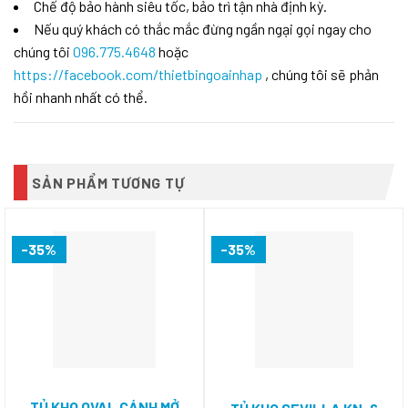
Chế độ bảo hành siêu tốc, bảo trì tận nhà định kỳ.
phẩm được
thiết kế vô
Nếu quý khách có thắc mắc đừng ngần ngại gọi ngay cho
cùng phù
chúng tôi
096.775.4648
hoặc
hợp với
những căn
https://facebook.com/thietbingoainhap
, chúng tôi sẽ phản
nhà có
hồi nhanh nhất có thể.
không gian
khép kín,
chật hẹp
như chung
cư,.. Nếu
bạn đang
SẢN PHẨM TƯƠNG TỰ
quan tâm
đến sản
phẩm này
thì
Giàn
phơi thông
-35%
-35%
minh
Philips
SDR601-
UA0
chính
là một
trong
những giàn
phơi nổi
bật hàng
đầu
mà
Căn
TỦ KHO OVAL CÁNH MỞ