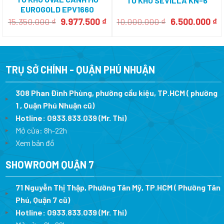
TỦ KHO SEVILLA KN-6
Nhà Công
EUROGOLD EPV1660
Nghệ
muốn
Giá
Giá
Giá
G
15.350.000
₫
9.977.500
₫
10.000.000
₫
6.500.000
₫
giới thiệu
gốc
hiện
gốc
h
đến quý
là:
tại
là:
tạ
khách
hàng. Sản
15.350.000 ₫.
là:
10.000.000 ₫.
là
phẩm này
9.977.500 ₫.
6
nổi bật khi
TRỤ SỞ CHÍNH - QUẬN PHÚ NHUẬN
có thêm
chức
năng
sấy
308 Phan Đình Phùng, phường cầu kiệu, TP.HCM ( phường
khô và
thổi
1 , Quận Phú Nhuận cũ)
khô
tiện
Hotline:
0933.833.039
(Mr. Thi)
lợi.
ƯU
Mở cửa: 8h-22h
ĐIỂM
Xem bản đồ
NỔI
SHOWROOM QUẬN 7
BẬT
CỦA
71 Nguyễn Thị Thập, Phường Tân Mỹ, TP.HCM ( Phường Tân
PHILIPS
SDR601-
Phú, Quận 7 cũ)
UA0
Hotline:
0933.833.039
(Mr. Thi
)