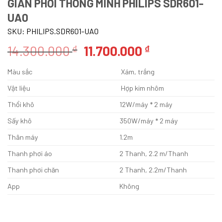
GIÀN PHƠI THÔNG MINH PHILIPS SDR601-
UA0
SKU:
PHILIPS.SDR601-UA0
Giá
Giá
14.300.000
11.700.000
₫
₫
gốc
hiện
Màu sắc
Xám, trắng
là:
tại
14.300.000 ₫.
là:
Vật liệu
Hợp kim nhôm
11.700.000 ₫.
Thổi khô
12W/máy * 2 máy
Sấy khô
350W/máy * 2 máy
Thân máy
1.2m
Thanh phơi áo
2 Thanh, 2.2 m/Thanh
Thanh phơi chăn
2 Thanh, 2.2m/Thanh
App
Không