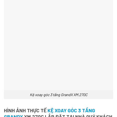
Kệ xoay góc 3 tầng GrandX XM.270C
HÌNH ẢNH THỰC TẾ
KỆ XOAY GÓC 3 TẦNG
GRANDX
XM.270C LẮP ĐẶT TẠI NHÀ QUÝ KHÁCH