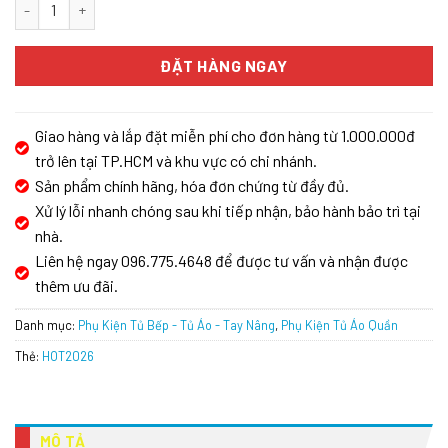
Kệ xoay góc 3 tầng GrandX XM.270C số lượng
ĐẶT HÀNG NGAY
Giao hàng và lắp đặt miễn phí cho đơn hàng từ 1.000.000đ
trở lên tại TP.HCM và khu vực có chi nhánh.
Sản phẩm chính hãng, hóa đơn chứng từ đầy đủ.
Xử lý lỗi nhanh chóng sau khi tiếp nhận, bảo hành bảo trì tại
nhà.
Liên hệ ngay 096.775.4648 để được tư vấn và nhận được
thêm ưu đãi.
Danh mục:
Phụ Kiện Tủ Bếp - Tủ Áo - Tay Nâng
,
Phụ Kiện Tủ Áo Quần
Thẻ:
HOT2026
MÔ TẢ