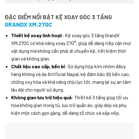
ĐẶC ĐIỂM NỔI BẬT KỆ XOAY GÓC 3 TẦNG
GRANDX XM.270C
Thiết kế xoay linh hoạt
: Kệ xoay góc 3 tầng GrandX
XM.270C có khả năng xoay 270°, giúp dễ dàng tiếp cận mọi
vật dụng mà không cần phải di chuyển kệ, tiết kiệm thời
gian và không gian.
Chất liệu cao cấp, bền bỉ
: Sử dụng hợp kim nhôm Alloy
hàng không và da Artificial Napal, kệ đảm bảo độ bền cao,
chống oxy hóa và khả năng chịu lực tốt, mang lại sự an tâm
lâu dài cho người sử dụng.
Không gian lưu trữ hiệu quả
: Thiết kế 3 tầng giúp tối ưu
hóa không gian trong tủ, lưu trữ quần áo, giày dép và phụ
kiện một cách gọn gàng, dễ dàng tổ chức và sắp xếp.