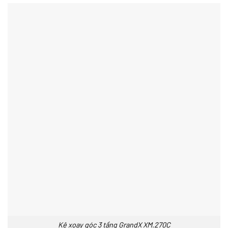
Kệ xoay góc 3 tầng GrandX XM.270C