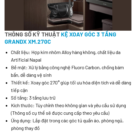
THÔNG SỐ KỸ THUẬT
KỆ XOAY GÓC 3 TẦNG
GRANDX XM.270C
Chất liệu: Hợp kim nhôm Alloy hàng không, chất liệu da
Artificial Napal
Bề mặt: Xử lý bằng công nghệ Fluoro Carbon, chống bám
bẩn, dễ dàng vệ sinh
Thiết kế: Xoay góc 270° giúp tối ưu hóa diện tích và dễ dàng
tiếp cận
Số tầng: 3 tầng lưu trữ
Kích thước: Tùy chỉnh theo không gian và yêu cầu sử dụng
(Thông số cụ thể sẽ được cung cấp theo yêu cầu)
Ứng dụng: Lắp đặt trong các góc tủ quần áo, phòng ngủ,
phòng thay đồ