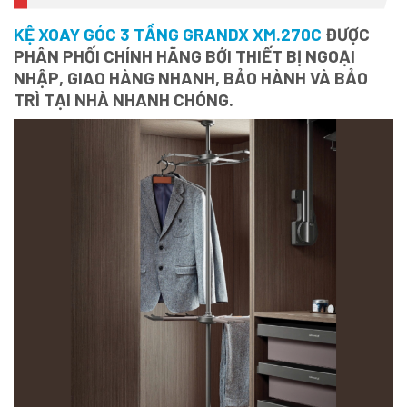
KỆ XOAY GÓC 3 TẦNG GRANDX XM.270C
ĐƯỢC
PHÂN PHỐI CHÍNH HÃNG BỚI THIẾT BỊ NGOẠI
NHẬP, GIAO HÀNG NHANH, BẢO HÀNH VÀ BẢO
TRÌ TẠI NHÀ NHANH CHÓNG.