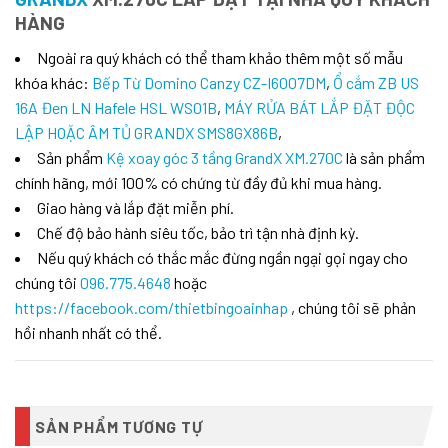
HÀNG
Ngoài ra quý khách có thể tham khảo thêm một số mẫu
khóa khác:
Bếp Từ Domino Canzy CZ-I6007DM
,
Ổ cắm ZB US
16A Đen LN Hafele HSL WS01B
,
MÁY RỬA BÁT LẮP ĐẶT ĐỘC
LẬP HOẶC ÂM TỦ GRANDX SMS8GX86B
,
Sản phẩm
Kệ xoay góc 3 tầng GrandX XM.270C
là sản phẩm
chính hãng, mới 100% có chứng từ đầy đủ khi mua hàng.
Giao hàng và lắp đặt miễn phí.
Chế độ bảo hành siêu tốc, bảo trì tận nhà định kỳ.
Nếu quý khách có thắc mắc đừng ngần ngại gọi ngay cho
chúng tôi
096.775.4648
hoặc
https://facebook.com/thietbingoainhap
, chúng tôi sẽ phản
hồi nhanh nhất có thể.
SẢN PHẨM TƯƠNG TỰ