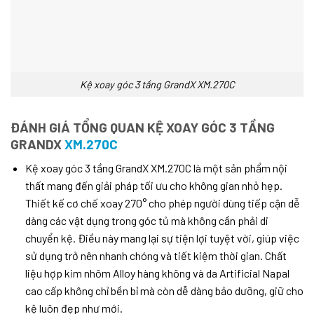
Kệ xoay góc 3 tầng GrandX XM.270C
ĐÁNH GIÁ TỔNG QUAN KỆ XOAY GÓC 3 TẦNG
GRANDX
XM.270C
Kệ xoay góc 3 tầng GrandX XM.270C là một sản phẩm nội
thất mang đến giải pháp tối ưu cho không gian nhỏ hẹp.
Thiết kế cơ chế xoay 270° cho phép người dùng tiếp cận dễ
dàng các vật dụng trong góc tủ mà không cần phải di
chuyển kệ. Điều này mang lại sự tiện lợi tuyệt vời, giúp việc
sử dụng trở nên nhanh chóng và tiết kiệm thời gian. Chất
liệu hợp kim nhôm Alloy hàng không và da Artificial Napal
cao cấp không chỉ bền bỉ mà còn dễ dàng bảo dưỡng, giữ cho
kệ luôn đẹp như mới.