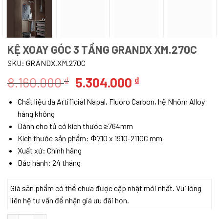
KỆ XOAY GÓC 3 TẦNG GRANDX XM.270C
SKU:
GRANDX.XM.270C
Giá
Giá
8.160.000
5.304.000
₫
₫
gốc
hiện
Chất liệu da Artificial Napal, Fluoro Carbon, hệ Nhôm Alloy
là:
tại
hàng không
8.160.000 ₫.
là:
Dành cho tủ có kích thước ≥764mm
5.304.000 ₫.
Kích thước sản phẩm: Φ710 x 1910-2110C mm
Xuất xứ: Chính hãng
Bảo hành: 24 tháng
Giá sản phẩm có thể chưa được cập nhật mới nhất. Vui lòng
liên hệ tư vấn để nhận giá ưu đãi hơn.