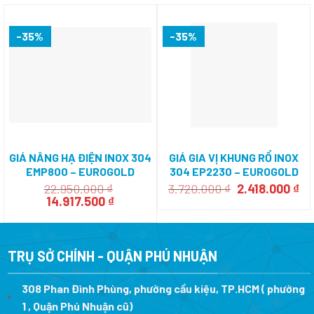
-35%
-35%
GIÁ NÂNG HẠ ĐIỆN INOX 304
GIÁ GIA VỊ KHUNG RỔ INOX
EMP800 – EUROGOLD
304 EP2230 – EUROGOLD
Giá
Gi
22.950.000
₫
3.720.000
₫
2.418.000
₫
Giá
Giá
gốc
hi
14.917.500
₫
gốc
hiện
là:
tại
là:
tại
3.720.000 ₫.
là:
22.950.000 ₫.
là:
2.
14.917.500 ₫.
TRỤ SỞ CHÍNH - QUẬN PHÚ NHUẬN
308 Phan Đình Phùng, phường cầu kiệu, TP.HCM ( phường
1 , Quận Phú Nhuận cũ)