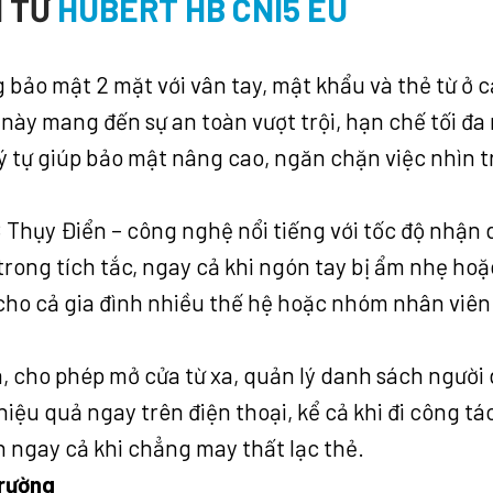
N TỬ
HUBERT HB CNI5 EU
bảo mật 2 mặt với vân tay, mật khẩu và thẻ từ ở c
này mang đến sự an toàn vượt trội, hạn chế tối đa
ý tự giúp bảo mật nâng cao, ngăn chặn việc nhìn t
hụy Điển – công nghệ nổi tiếng với tốc độ nhận d
trong tích tắc, ngay cả khi ngón tay bị ẩm nhẹ ho
n cho cả gia đình nhiều thế hệ hoặc nhóm nhân viên
 cho phép mở cửa từ xa, quản lý danh sách người dù
ệu quả ngay trên điện thoại, kể cả khi đi công tác
n ngay cả khi chẳng may thất lạc thẻ.
trường