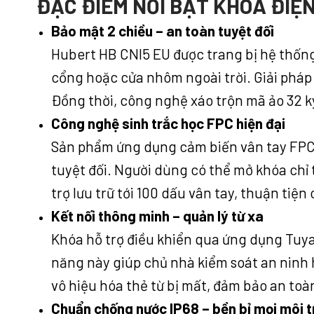
ĐẶC ĐIỂM NỔI BẬT KHÓA ĐIỆ
Bảo mật 2 chiều – an toàn tuyệt đối
Hubert HB CNI5 EU được trang bị hệ thống 
cổng hoặc cửa nhôm ngoài trời. Giải pháp 
Đồng thời, công nghệ xáo trộn mã ảo 32 k
Công nghệ sinh trắc học FPC hiện đại
Sản phẩm ứng dụng cảm biến vân tay FPC T
tuyệt đối. Người dùng có thể mở khóa chỉ 
trợ lưu trữ tới 100 dấu vân tay, thuận tiệ
Kết nối thông minh – quản lý từ xa
Khóa hỗ trợ điều khiển qua ứng dụng Tuya,
năng này giúp chủ nhà kiểm soát an ninh hi
vô hiệu hóa thẻ từ bị mất, đảm bảo an toà
Chuẩn chống nước IP68 – bền bỉ mọi môi 