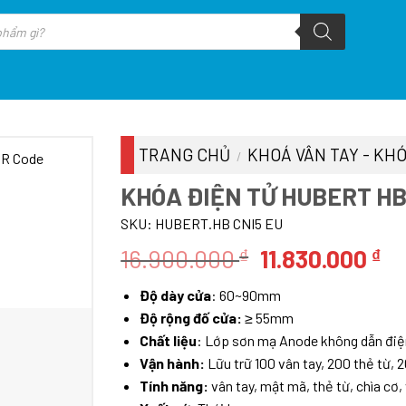
TRANG CHỦ
KHOÁ VÂN TAY - KHÓ
/
KHÓA ĐIỆN TỬ HUBERT HB
SKU:
HUBERT.HB CNI5 EU
Giá
Gi
16.900.000
11.830.000
₫
₫
gốc
hi
Độ dày cửa
: 60~90mm
là:
tạ
Độ rộng đố cửa:
≥
55mm
16.900.000 ₫.
là
Chất liệu
:
Lớp sơn mạ Anode không dẫn điện
11
Vận hành:
Lữu trữ
100 vân tay, 200 thẻ từ, 
Tính năng:
vân tay, mật mã, thẻ từ, chìa cơ