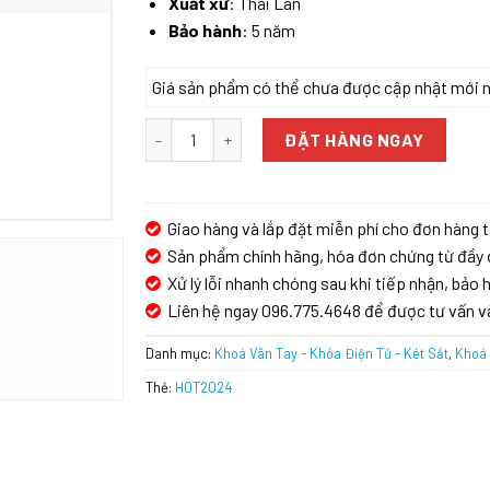
Xuất xứ
: Thái Lan
Bảo hành
: 5 năm
Giá sản phẩm có thể chưa được cập nhật mới nhấ
KHÓA ĐIỆN TỬ HUBERT HB CNI5 EU số lượng
ĐẶT HÀNG NGAY
Giao hàng và lắp đặt miễn phí cho đơn hàng t
Sản phẩm chính hãng, hóa đơn chứng từ đầy 
Xử lý lỗi nhanh chóng sau khi tiếp nhận, bảo h
Liên hệ ngay 096.775.4648 để được tư vấn v
Danh mục:
Khoá Vân Tay - Khóa Điện Tử - Két Sắt
,
Khoá 
Thẻ:
HOT2024