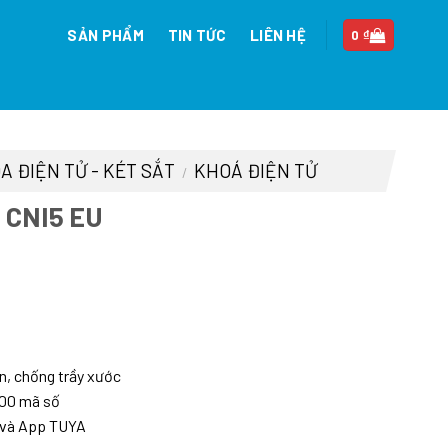
SẢN PHẨM
TIN TỨC
LIÊN HỆ
0
₫
A ĐIỆN TỬ - KÉT SẮT
KHOÁ ĐIỆN TỬ
/
 CNI5 EU
á
ện
i
:
, chống trầy xước
.830.000 ₫.
200 mã số
, và App TUYA