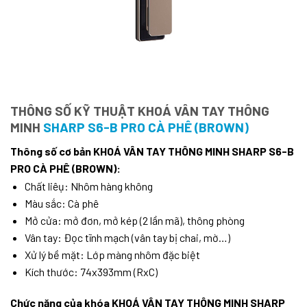
THÔNG SỐ KỸ THUẬT KHOÁ VÂN TAY THÔNG
MINH
SHARP S6-B PRO CÀ PHÊ (BROWN)
Thông số cơ bản KHOÁ VÂN TAY THÔNG MINH SHARP S6-B
PRO CÀ PHÊ (BROWN):
Chất liêụ: Nhôm hàng không
Màu sắc: Cà phê
Mở cửa: mở đơn, mở kép (2 lần mã), thông phòng
Vân tay: Đọc tĩnh mạch (vân tay bị chai, mờ…)
Xử lý bề mặt: Lớp màng nhôm đặc biệt
Kích thước: 74x393mm (RxC)
Chức năng của khóa KHOÁ VÂN TAY THÔNG MINH SHARP