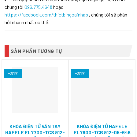
chúng tôi
096.775.4648
hoặc
https://facebook.com/thietbingoainhap
, chúng tôi sẽ phản
hồi nhanh nhất có thể.
SẢN PHẨM TƯƠNG TỰ
-31%
-31%
KHÓA ĐIỆN TỬ VÂN TAY
KHÓA ĐIỆN TỬ HAFELE
HAFELE EL7700-TCS 912-
EL7900-TCB 912-05-646