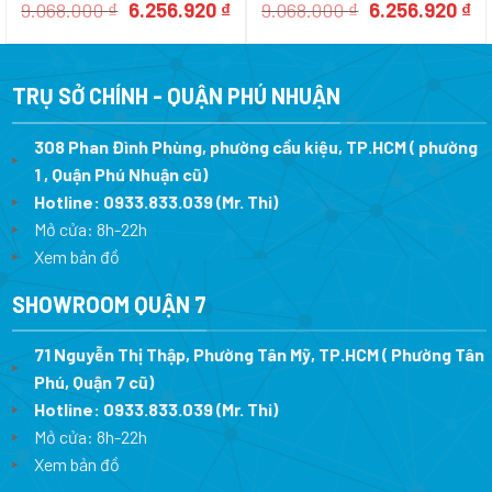
05-584 – THÂN KHÓA LỚN
MÀU XÁM THÂN NHỎ
Giá
Giá
Giá
Gi
9.068.000
₫
6.256.920
₫
9.068.000
₫
6.256.920
₫
gốc
hiện
gốc
hi
là:
tại
là:
tại
9.068.000 ₫.
là:
9.068.000 ₫.
là:
6.256.920 ₫.
6.
TRỤ SỞ CHÍNH - QUẬN PHÚ NHUẬN
308 Phan Đình Phùng, phường cầu kiệu, TP.HCM ( phường
1 , Quận Phú Nhuận cũ)
Hotline:
0933.833.039
(Mr. Thi)
Mở cửa: 8h-22h
Xem bản đồ
SHOWROOM QUẬN 7
71 Nguyễn Thị Thập, Phường Tân Mỹ, TP.HCM ( Phường Tân
Phú, Quận 7 cũ)
Hotline:
0933.833.039
(Mr. Thi
)
Mở cửa: 8h-22h
Xem bản đồ