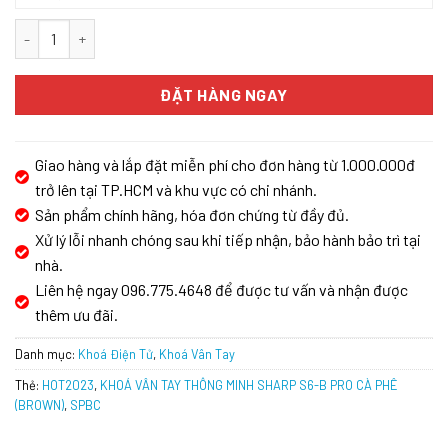
KHOÁ VÂN TAY THÔNG MINH SHARP S6-B PRO CÀ PHÊ (BROWN) số
ĐẶT HÀNG NGAY
Giao hàng và lắp đặt miễn phí cho đơn hàng từ 1.000.000đ
trở lên tại TP.HCM và khu vực có chi nhánh.
Sản phẩm chính hãng, hóa đơn chứng từ đầy đủ.
Xử lý lỗi nhanh chóng sau khi tiếp nhận, bảo hành bảo trì tại
nhà.
Liên hệ ngay 096.775.4648 để được tư vấn và nhận được
thêm ưu đãi.
Danh mục:
Khoá Điện Tử
,
Khoá Vân Tay
Thẻ:
HOT2023
,
KHOÁ VÂN TAY THÔNG MINH SHARP S6-B PRO CÀ PHÊ
(BROWN)
,
SPBC