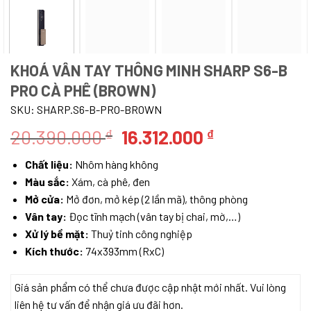
KHOÁ VÂN TAY THÔNG MINH SHARP S6-B
PRO CÀ PHÊ (BROWN)
SKU:
SHARP.S6-B-PRO-BROWN
Giá
Giá
20.390.000
16.312.000
₫
₫
gốc
hiện
Chất liệu:
Nhôm hàng không
là:
tại
Màu sắc:
Xám, cà phê, đen
20.390.000 ₫.
là:
Mở cửa:
Mở đơn, mở kép (2 lần mã), thông phòng
16.312.000 ₫
Vân tay:
Đọc tĩnh mạch (vân tay bị chai, mờ,…)
Xử lý bề mặt:
Thuỷ tinh công nghiệp
Kích thước:
74x393mm (RxC)
Giá sản phẩm có thể chưa được cập nhật mới nhất. Vui lòng
liên hệ tư vấn để nhận giá ưu đãi hơn.