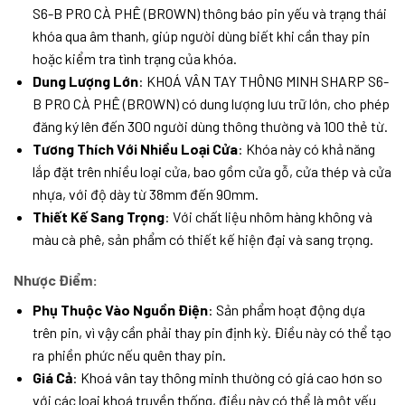
S6-B PRO CÀ PHÊ (BROWN) thông báo pin yếu và trạng thái
khóa qua âm thanh, giúp người dùng biết khi cần thay pin
hoặc kiểm tra tình trạng của khóa.
Dung Lượng Lớn
: KHOÁ VÂN TAY THÔNG MINH SHARP S6-
B PRO CÀ PHÊ (BROWN) có dung lượng lưu trữ lớn, cho phép
đăng ký lên đến 300 người dùng thông thường và 100 thẻ từ.
Tương Thích Với Nhiều Loại Cửa
: Khóa này có khả năng
lắp đặt trên nhiều loại cửa, bao gồm cửa gỗ, cửa thép và cửa
nhựa, với độ dày từ 38mm đến 90mm.
Thiết Kế Sang Trọng
: Với chất liệu nhôm hàng không và
màu cà phê, sản phẩm có thiết kế hiện đại và sang trọng.
Nhược Điểm:
Phụ Thuộc Vào Nguồn Điện
: Sản phẩm hoạt động dựa
trên pin, vì vậy cần phải thay pin định kỳ. Điều này có thể tạo
ra phiền phức nếu quên thay pin.
Giá Cả
: Khoá vân tay thông minh thường có giá cao hơn so
với các loại khoá truyền thống, điều này có thể là một yếu