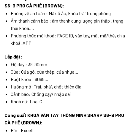
S6-B PRO CÀ PHÊ (BROWN):
Phòng vệ an toàn : Mã số ảo, khóa trái trong phòng
Âm thanh cảnh báo : âm thanh dung lượng pin thấp , trạng
thái khóa,…
Phương thức mở khoá: FACE ID, vân tay, mật mã/thẻ, chìa
khoá, APP
Lắp đặt:
Độ dày : 38-90mm
Cửa: Cửa gỗ, cửa thép, cửa nhựa…
Ruột khóa : 6068…
Hướng mở: Trái, phải, chốt thiên địa
Cảnh báo: Chống cạy/ nhập sai
Khoá cơ: Loại C
Công suất KHOÁ VÂN TAY THÔNG MINH SHARP S6-B PRO
CÀ PHÊ (BROWN):
Pin : Excell