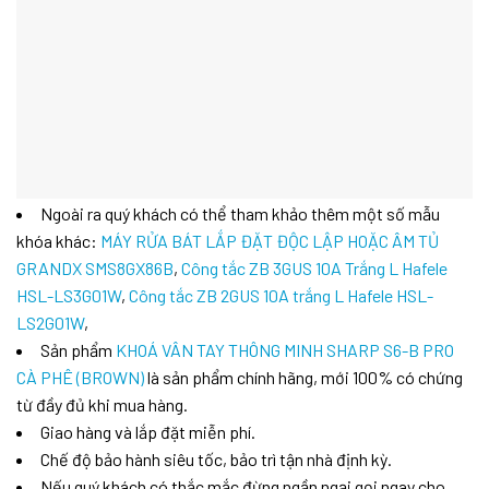
Ngoài ra quý khách có thể tham khảo thêm một số mẫu
khóa khác:
MÁY RỬA BÁT LẮP ĐẶT ĐỘC LẬP HOẶC ÂM TỦ
GRANDX SMS8GX86B
,
Công tắc ZB 3GUS 10A Trắng L Hafele
HSL-LS3G01W
,
Công tắc ZB 2GUS 10A trắng L Hafele HSL-
LS2G01W
,
Sản phẩm
KHOÁ VÂN TAY THÔNG MINH SHARP S6-B PRO
CÀ PHÊ (BROWN)
là sản phẩm chính hãng, mới 100% có chứng
từ đầy đủ khi mua hàng.
Giao hàng và lắp đặt miễn phí.
Chế độ bảo hành siêu tốc, bảo trì tận nhà định kỳ.
Nếu quý khách có thắc mắc đừng ngần ngại gọi ngay cho