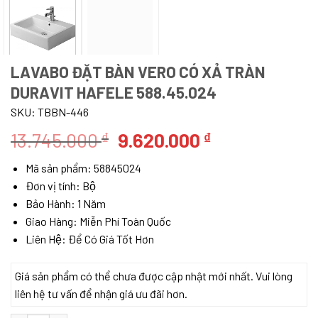
LAVABO ĐẶT BÀN VERO CÓ XẢ TRÀN
DURAVIT HAFELE 588.45.024
SKU:
TBBN-446
Giá
Giá
13.745.000
9.620.000
₫
₫
gốc
hiện
Mã sản phẩm:
58845024
là:
tại
Đơn vị tính: Bộ
13.745.000 ₫.
là:
Bảo Hành: 1 Năm
9.620.000 ₫.
Giao Hàng: Miễn Phí Toàn Quốc
Liên Hệ: Để Có Giá Tốt Hơn
Giá sản phẩm có thể chưa được cập nhật mới nhất. Vui lòng
liên hệ tư vấn để nhận giá ưu đãi hơn.