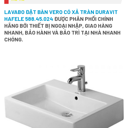
LAVABO ĐẶT BÀN VERO CÓ XẢ TRÀN DURAVIT
HAFELE 588.45.024
ĐƯỢC PHÂN PHỐI CHÍNH
HÃNG BỚI THIẾT BỊ NGOẠI NHẬP, GIAO HÀNG
NHANH, BẢO HÀNH VÀ BẢO TRÌ TẠI NHÀ NHANH
CHÓNG.