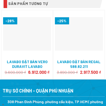
SẢN PHẨM TƯƠNG TỰ
-28%
-25%
LAVABO ĐẶT BÀN VERO
LAVABO ĐẶT BÀN REGAL
DURAVIT LAVABO
588.82.211
588.45.022
Giá
Giá
Giá
Gi
9.600.000
₫
6.912.000
₫
3.890.000
₫
2.917.500
₫
gốc
hiện
gốc
hi
là:
tại
là:
tại
9.600.000 ₫.
là:
3.890.000 ₫.
là:
6.912.000 ₫.
2.
TRỤ SỞ CHÍNH - QUẬN PHÚ NHUẬN
308 Phan Đình Phùng, phường cầu kiệu, TP.HCM ( phường