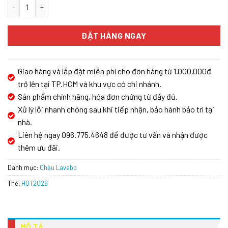
Lavabo Đặt Bàn Vero Có Xả Tràn Duravit HAFELE 588.45.024 số
ĐẶT HÀNG NGAY
Giao hàng và lắp đặt miễn phí cho đơn hàng từ 1.000.000đ
trở lên tại TP.HCM và khu vực có chi nhánh.
Sản phẩm chính hãng, hóa đơn chứng từ đầy đủ.
Xử lý lỗi nhanh chóng sau khi tiếp nhận, bảo hành bảo trì tại
nhà.
Liên hệ ngay 096.775.4648 để được tư vấn và nhận được
thêm ưu đãi.
Danh mục:
Chậu Lavabo
Thẻ:
HOT2026
MÔ TẢ