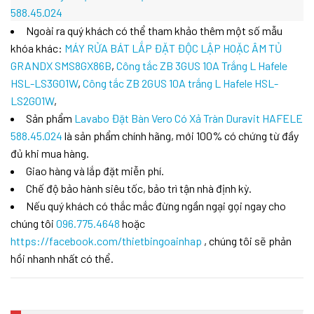
Ngoài ra quý khách có thể tham khảo thêm một số mẫu
khóa khác:
MÁY RỬA BÁT LẮP ĐẶT ĐỘC LẬP HOẶC ÂM TỦ
GRANDX SMS8GX86B
,
Công tắc ZB 3GUS 10A Trắng L Hafele
HSL-LS3G01W
,
Công tắc ZB 2GUS 10A trắng L Hafele HSL-
LS2G01W
,
Sản phẩm
Lavabo Đặt Bàn Vero Có Xả Tràn Duravit HAFELE
588.45.024
là sản phẩm chính hãng, mới 100% có chứng từ đầy
đủ khi mua hàng.
Giao hàng và lắp đặt miễn phí.
Chế độ bảo hành siêu tốc, bảo trì tận nhà định kỳ.
Nếu quý khách có thắc mắc đừng ngần ngại gọi ngay cho
chúng tôi
096.775.4648
hoặc
https://facebook.com/thietbingoainhap
, chúng tôi sẽ phản
hồi nhanh nhất có thể.