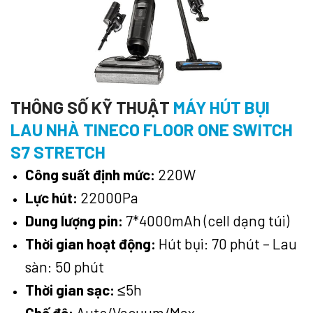
THÔNG SỐ KỸ THUẬT
MÁY HÚT BỤI
LAU NHÀ TINECO FLOOR ONE SWITCH
S7 STRETCH
Công suất định mức:
220W
Lực hút:
22000Pa
Dung lượng pin:
7*4000mAh (cell dạng túi)
Thời gian hoạt động:
Hút bụi: 70 phút – Lau
sàn: 50 phút
Thời gian sạc:
≤5h
Chế độ:
Auto/Vacuum/Max