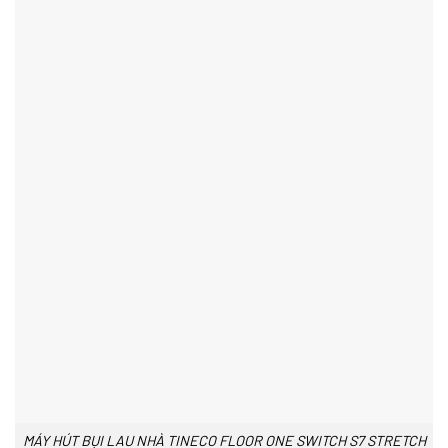
MÁY HÚT BỤI LAU NHÀ TINECO FLOOR ONE SWITCH S7 STRETCH