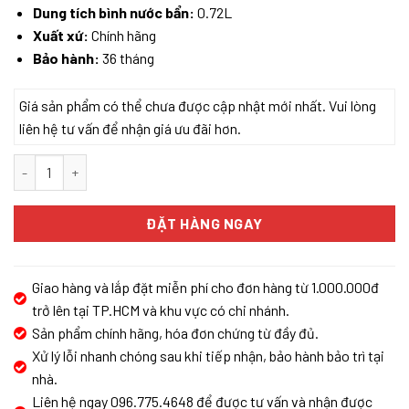
Dung tích bình nước bẩn:
0.72L
Xuất xứ:
Chính hãng
Bảo hành:
36 tháng
Giá sản phẩm có thể chưa được cập nhật mới nhất. Vui lòng
liên hệ tư vấn để nhận giá ưu đãi hơn.
MÁY HÚT BỤI LAU NHÀ TINECO FLOOR ONE SWITCH S7 STRETCH s
ĐẶT HÀNG NGAY
Giao hàng và lắp đặt miễn phí cho đơn hàng từ 1.000.000đ
trở lên tại TP.HCM và khu vực có chi nhánh.
Sản phẩm chính hãng, hóa đơn chứng từ đầy đủ.
Xử lý lỗi nhanh chóng sau khi tiếp nhận, bảo hành bảo trì tại
nhà.
Liên hệ ngay 096.775.4648 để được tư vấn và nhận được