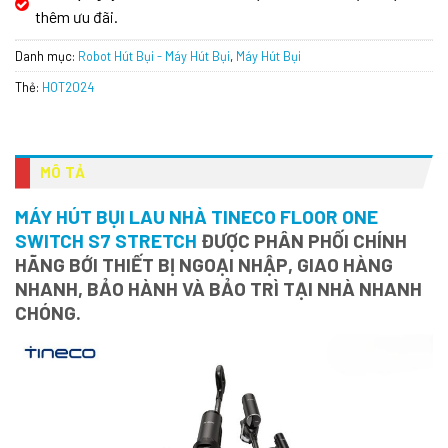
thêm ưu đãi.
Danh mục:
Robot Hút Bụi - Máy Hút Bụi
,
Máy Hút Bụi
Thẻ:
HOT2024
MÔ TẢ
MÁY HÚT BỤI LAU NHÀ TINECO FLOOR ONE
SWITCH S7 STRETCH
ĐƯỢC PHÂN PHỐI CHÍNH
HÃNG BỚI THIẾT BỊ NGOẠI NHẬP, GIAO HÀNG
NHANH, BẢO HÀNH VÀ BẢO TRÌ TẠI NHÀ NHANH
CHÓNG.