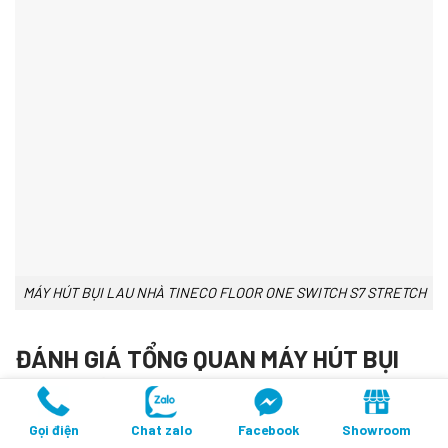
MÁY HÚT BỤI LAU NHÀ TINECO FLOOR ONE SWITCH S7 STRETCH
ĐÁNH GIÁ TỔNG QUAN MÁY HÚT BỤI
LAU NHÀ TINECO
FLOOR ONE SWITCH
S7 STRETCH
Gọi điện
Chat zalo
Facebook
Showroom