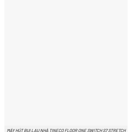
MÁY HÚT BỤI LAU NHÀ TINECO FLOOR ONE SWITCH S7 STRETCH