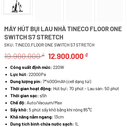
MÁY HÚT BỤI LAU NHÀ TINECO FLOOR ONE
SWITCH S7 STRETCH
SKU:
TINECO.FLOOR ONE SWITCH S7 STRETCH
Giá
Giá
19.900.000
12.900.000
₫
₫
gốc
hiện
Công suất định mức:
220W
là:
tại
Lực hút:
22000Pa
19.900.000 ₫.
là:
Dung lượng pin:
7*4000mAh (cell dạng túi)
12.900.000 ₫
Thời gian hoạt động:
Hút bụi: 70 phút – Lau sàn: 50 phút
Thời gian sạc:
≤5h
Chế độ:
Auto/Vacuum/Max
Sấy khô:
5 phút sấy khô bằng khí nóng 85°C
Khả năng nằm ngang:
13cm
Dung tích bình chứa nước sạch:
1L