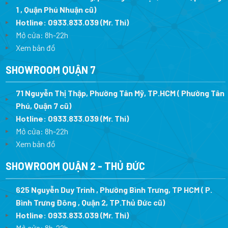
1 , Quận Phú Nhuận cũ)
Hotline:
0933.833.039
(Mr. Thi)
Mở cửa: 8h-22h
Xem bản đồ
SHOWROOM QUẬN 7
71 Nguyễn Thị Thập, Phường Tân Mỹ, TP.HCM ( Phường Tân
Phú, Quận 7 cũ)
Hotline:
0933.833.039
(Mr. Thi
)
Mở cửa: 8h-22h
Xem bản đồ
SHOWROOM QUẬN 2 - THỦ ĐỨC
625 Nguyễn Duy Trinh , Phường Bình Trưng, TP HCM ( P.
Bình Trưng Đông , Quận 2, TP.Thủ Đức cũ)
Hotline:
0933.833.039
(Mr. Thi)
Mở cửa: 8h-22h