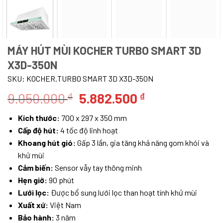
MÁY HÚT MÙI KOCHER TURBO SMART 3D
X3D-350N
SKU:
KOCHER.TURBO SMART 3D X3D-350N
Giá
Giá
9.050.000
5.882.500
₫
₫
gốc
hiện
Kích thước:
700 x 297 x 350 mm
là:
tại
Cấp độ hút:
4 tốc độ linh hoạt
9.050.000 ₫.
là:
Khoang hút gió:
Gấp 3 lần, gia tăng khả năng gom khói và
5.882.500 ₫.
khử mùi
Cảm biến:
Sensor vẫy tay thông minh
Hẹn giờ:
90 phút
Lưới lọc:
Được bổ sung lưới lọc than hoạt tính khử mùi
Xuất xứ:
Việt Nam
Bảo hành:
3 năm