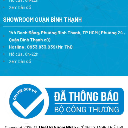
Xem bản đồ
SHOWROOM QUẬN BÌNH THẠNH
144 Bạch Đằng, Phường Bình Thạnh, TP HCM ( Phường 24 ,
Quận Bình Thạnh cũ)
Hotline:
0933.833.039
(Mr. Thi)
Mở cửa: 8h-22h
Xem bản đồ
Copyright 2026 ©
Thiết Bị Ngoại Nhập
- CÔNG TY TNHH THIẾT BỊ