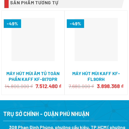
SẢN PHẨM TƯƠNG TỰ
-49%
-49%
MÁY HÚT MÙI ÂM TỦ TOÀN
MÁY HÚT MÙI KAFF KF-
PHẦN KAFF KF-BI70PR
FL90RH
Giá
Giá
Giá
Gi
14.800.000
₫
7.512.480
₫
7.680.000
₫
3.898.368
₫
gốc
hiện
gốc
hi
là:
tại
là:
tại
14.800.000 ₫.
là:
7.680.000 ₫.
là:
7.512.480 ₫.
3.
TRỤ SỞ CHÍNH - QUẬN PHÚ NHUẬN
308 Phan Đình Phùng, phường cầu kiệu, TP.HCM ( phường