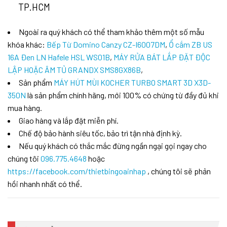
TP.HCM
Ngoài ra quý khách có thể tham khảo thêm một số mẫu
khóa khác:
Bếp Từ Domino Canzy CZ-I6007DM
,
Ổ cắm ZB US
16A Đen LN Hafele HSL WS01B
,
MÁY RỬA BÁT LẮP ĐẶT ĐỘC
LẬP HOẶC ÂM TỦ GRANDX SMS8GX86B
,
Sản phẩm
MÁY HÚT MÙI KOCHER TURBO SMART 3D X3D-
350N
là sản phẩm chính hãng, mới 100% có chứng từ đầy đủ khi
mua hàng.
Giao hàng và lắp đặt miễn phí.
Chế độ bảo hành siêu tốc, bảo trì tận nhà định kỳ.
Nếu quý khách có thắc mắc đừng ngần ngại gọi ngay cho
chúng tôi
096.775.4648
hoặc
https://facebook.com/thietbingoainhap
, chúng tôi sẽ phản
hồi nhanh nhất có thể.