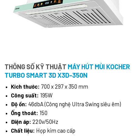
THÔNG SỐ KỸ THUẬT
MÁY HÚT MÙI KOCHER
TURBO SMART 3D X3D-350N
Kích thước:
700 x 297 x 350 mm
Công suất:
195W
Độ ồn:
46dbA (Công nghệ Ultra Swing siêu êm)
Ống thoát:
150
Điện áp:
220v/50Hz
Chất liệu:
Hợp kim cao cấp