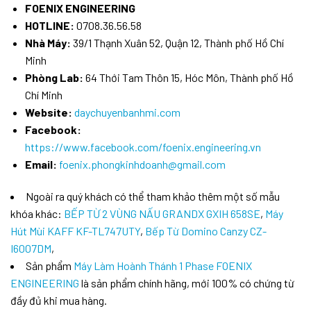
FOENIX ENGINEERING
HOTLINE:
0708.36.56.58
Nhà Máy:
39/1 Thạnh Xuân 52, Quận 12, Thành phố Hồ Chí
Minh
Phòng Lab:
64 Thới Tam Thôn 15, Hóc Môn, Thành phố Hồ
Chí Minh
Website:
daychuyenbanhmi.com
Facebook:
https://www.facebook.com/foenix.engineering.vn
Email:
foenix.phongkinhdoanh@gmail.com
Ngoài ra quý khách có thể tham khảo thêm một số mẫu
khóa khác:
BẾP TỪ 2 VÙNG NẤU GRANDX GXIH 658SE
,
Máy
Hút Mùi KAFF KF-TL747UTY
,
Bếp Từ Domino Canzy CZ-
I6007DM
,
Sản phẩm
Máy Làm Hoành Thánh 1 Phase FOENIX
ENGINEERING
là sản phẩm chính hãng, mới 100% có chứng từ
đầy đủ khi mua hàng.