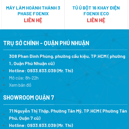
MÁY LÀM HOÀNH THÁNH 3
TỦ Ủ BỘT 16 KHAY ĐIỆN
PHASE FOENIX
FOENIX ECO
ENGINEERING
LIÊN HỆ
LIÊN HỆ
TRỤ SỞ CHÍNH - QUẬN PHÚ NHUẬN
308 Phan Đình Phùng, phường cầu kiệu, TP.HCM ( phường
1 , Quận Phú Nhuận cũ)
Hotline:
0933.833.039
(Mr. Thi)
Mở cửa: 8h-22h
Xem bản đồ
SHOWROOM QUẬN 7
71 Nguyễn Thị Thập, Phường Tân Mỹ, TP.HCM ( Phường Tân
Phú, Quận 7 cũ)
Hotline:
0933.833.039
(Mr. Thi
)