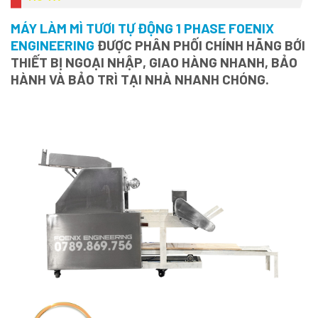
MÁY LÀM MÌ TƯƠI TỰ ĐỘNG 1 PHASE FOENIX
ENGINEERING
ĐƯỢC PHÂN PHỐI CHÍNH HÃNG BỚI
THIẾT BỊ NGOẠI NHẬP, GIAO HÀNG NHANH, BẢO
HÀNH VÀ BẢO TRÌ TẠI NHÀ NHANH CHÓNG.