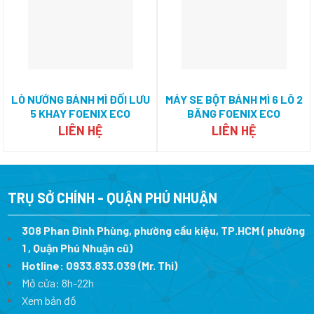
LÒ NƯỚNG BÁNH MÌ ĐỐI LƯU
MÁY SE BỘT BÁNH MÌ 6 LÔ 2
5 KHAY FOENIX ECO
BĂNG FOENIX ECO
LIÊN HỆ
LIÊN HỆ
TRỤ SỞ CHÍNH - QUẬN PHÚ NHUẬN
308 Phan Đình Phùng, phường cầu kiệu, TP.HCM ( phường
1 , Quận Phú Nhuận cũ)
Hotline:
0933.833.039
(Mr. Thi)
Mở cửa: 8h-22h
Xem bản đồ