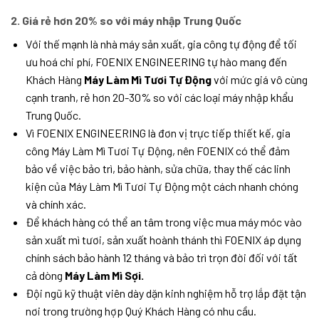
2. Giá rẻ hơn 20% so với máy nhập Trung Quốc
Với thế mạnh là nhà máy sản xuất, gia công tự động để tối
ưu hoá chi phí, FOENIX ENGINEERING tự hào mang đến
Khách Hàng
Máy Làm Mì Tươi Tự Động
với mức giá vô cùng
cạnh tranh, rẻ hơn 20-30% so với các loại máy nhập khẩu
Trung Quốc.
Vì FOENIX ENGINEERING là đơn vị trực tiếp thiết kế, gia
công Máy Làm Mì Tươi Tự Động, nên FOENIX có thể đảm
bảo về việc bảo trì, bảo hành, sửa chữa, thay thế các linh
kiện của Máy Làm Mì Tươi Tự Động một cách nhanh chóng
và chính xác.
Để khách hàng có thể an tâm trong việc mua máy móc vào
sản xuất mì tươi, sản xuất hoành thánh thì
FOENIX áp dụng
chính sách bảo hành 12 tháng và bảo trì trọn đời đối với tất
cả dòng
Máy Làm Mì Sợi.
Đội ngũ kỹ thuật viên dày dặn kinh nghiệm hỗ trợ lắp đặt tận
nơi trong trường hợp Quý Khách Hàng có nhu cầu.