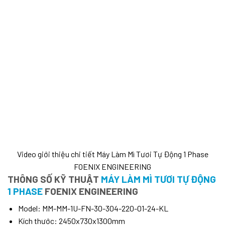
Video giới thiệu chi tiết Máy Làm Mì Tươi Tự Động 1 Phase
FOENIX ENGINEERING
THÔNG SỐ KỸ THUẬT
MÁY LÀM MÌ TƯƠI TỰ ĐỘNG
1 PHASE
FOENIX ENGINEERING
Model: MM-MM-1U-FN-30-304-220-01-24-KL
Kích thước: 2450x730x1300mm