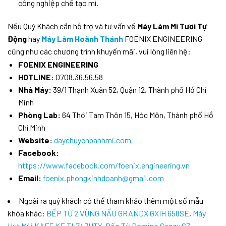
công nghiệp chế tạo mì.
Nếu Quý Khách cần hỗ trợ và tư vấn về
Máy Làm Mì Tươi Tự
Động
hay
Máy Làm Hoành Thánh
FOENIX ENGINEERING
cũng như các chương trình khuyến mãi, vui lòng liên hệ:
FOENIX ENGINEERING
HOTLINE:
0708.36.56.58
Nhà Máy:
39/1 Thạnh Xuân 52, Quận 12, Thành phố Hồ Chí
Minh
Phòng Lab:
64 Thới Tam Thôn 15, Hóc Môn, Thành phố Hồ
Chí Minh
Website:
daychuyenbanhmi.com
Facebook:
https://www.facebook.com/foenix.engineering.vn
Email:
foenix.phongkinhdoanh@gmail.com
Ngoài ra quý khách có thể tham khảo thêm một số mẫu
khóa khác:
BẾP TỪ 2 VÙNG NẤU GRANDX GXIH 658SE
,
Máy
Hút Mùi KAFF KF-TL747UTY
,
Bếp Từ Domino Canzy CZ-