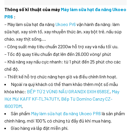
Thông số kĩ thuật của máy
Máy làm sữa hạt đa năng Ukoeo
PR6
:
– Máy làm sữa hạt đa năng
Ukoeo Pr6
vận hành đa năng: làm
sữa hạt, xay sinh tố, xay nhuyễn thức ăn, xay bột trẻ, nấu súp
cháo, xay thịt sống,…
– Công suất máy tiêu chuẩn 2200w hỗ trợ xay và nấu tối ưu.
– Tốc độ quay tiêu chuẩn đạt lên đến 26.000 vòng/ phút
– Khả năng xay nấu cực nhanh: từ 1 phút đến 25 phút cho các
chế độ.
– Thiết kế hỗ trợ chức năng hẹn giờ và điều chỉnh linh hoạt.
Ngoài ra quý khách có thể tham khảo thêm một số mẫu
khóa khác:
BẾP TỪ 2 VÙNG NẤU GRANDX GXIH 658SE
,
Máy
Hút Mùi KAFF KF-TL747UTY
,
Bếp Từ Domino Canzy CZ-
I6007DM
,
Sản phẩm
Máy làm sữa hạt đa năng Ukoeo PR6
là sản phẩm
chính hãng, mới 100% có chứng từ đầy đủ khi mua hàng.
Giao hàng và lắp đặt miễn phí.