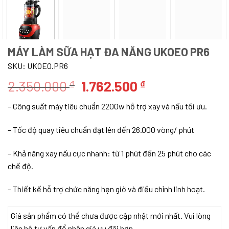
MÁY LÀM SỮA HẠT ĐA NĂNG UKOEO PR6
SKU:
UKOEO.PR6
Giá
Giá
2.350.000
1.762.500
₫
₫
gốc
hiện
– Công suất máy tiêu chuẩn 2200w hỗ trợ xay và nấu tối ưu.
là:
tại
2.350.000 ₫.
là:
– Tốc độ quay tiêu chuẩn đạt lên đến 26.000 vòng/ phút
1.762.500 ₫.
– Khả năng xay nấu cực nhanh: từ 1 phút đến 25 phút cho các
chế độ.
– Thiết kế hỗ trợ chức năng hẹn giờ và điều chỉnh linh hoạt.
Giá sản phẩm có thể chưa được cập nhật mới nhất. Vui lòng
liên hệ tư vấn để nhận giá ưu đãi hơn.