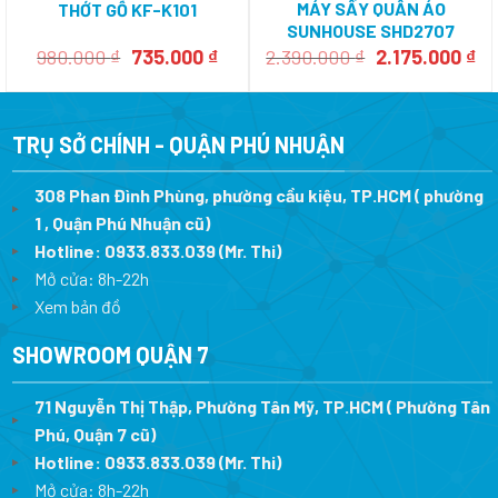
MÁY SẤY QUẦN ÁO
THỚT GỖ KF-K101
SUNHOUSE SHD2707
Giá
Giá
Giá
Gi
980.000
₫
735.000
₫
2.390.000
₫
2.175.000
₫
gốc
hiện
gốc
hi
là:
tại
là:
tại
980.000 ₫.
là:
2.390.000 ₫.
là:
735.000 ₫.
2.
TRỤ SỞ CHÍNH - QUẬN PHÚ NHUẬN
308 Phan Đình Phùng, phường cầu kiệu, TP.HCM ( phường
1 , Quận Phú Nhuận cũ)
Hotline:
0933.833.039
(Mr. Thi)
Mở cửa: 8h-22h
Xem bản đồ
SHOWROOM QUẬN 7
71 Nguyễn Thị Thập, Phường Tân Mỹ, TP.HCM ( Phường Tân
Phú, Quận 7 cũ)
Hotline:
0933.833.039
(Mr. Thi
)
Mở cửa: 8h-22h