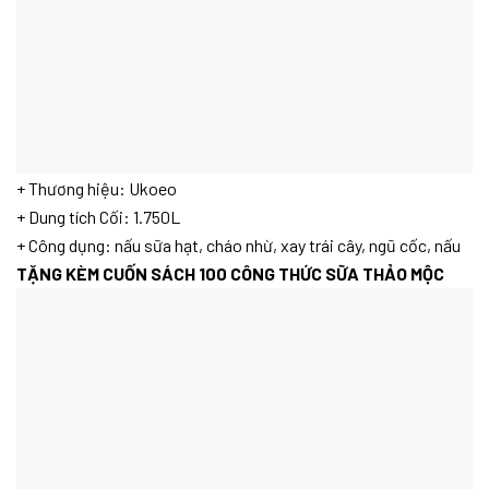
+ Thương hiệu: Ukoeo
+ Dung tích Cối: 1.750L
+ Công dụng: nấu sữa hạt, cháo nhừ, xay trái cây, ngũ cốc, nấu
TẶNG KÈM CUỐN SÁCH 100 CÔNG THỨC SỮA THẢO MỘC