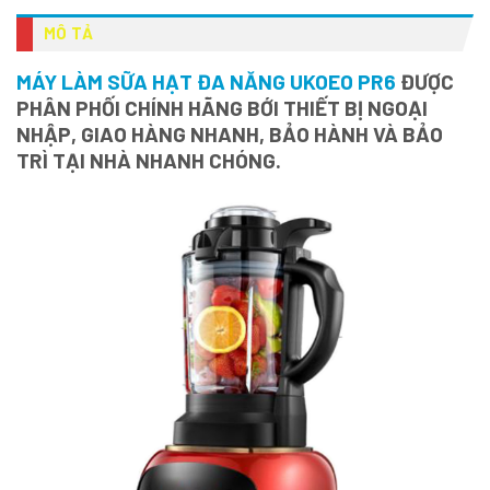
MÔ TẢ
MÁY LÀM SỮA HẠT ĐA NĂNG UKOEO PR6
ĐƯỢC
PHÂN PHỐI CHÍNH HÃNG BỚI THIẾT BỊ NGOẠI
NHẬP, GIAO HÀNG NHANH, BẢO HÀNH VÀ BẢO
TRÌ TẠI NHÀ NHANH CHÓNG.