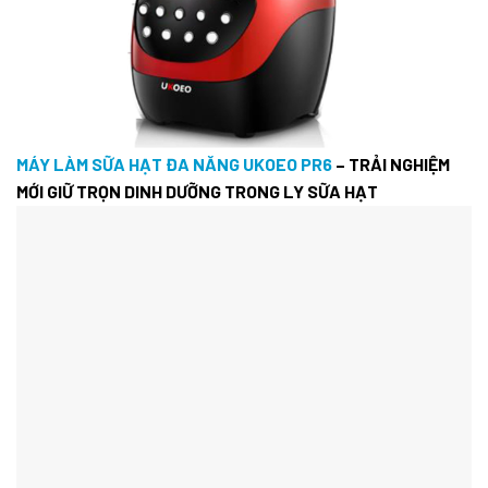
MÁY LÀM SỮA HẠT ĐA NĂNG UKOEO PR6
– TRẢI NGHIỆM
MỚI GIỮ TRỌN DINH DƯỠNG TRONG LY SỮA HẠT