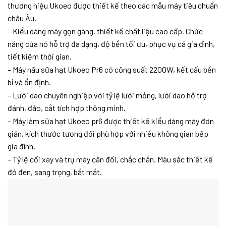
thương hiệu Ukoeo được thiết kế theo các mẫu máy tiêu chuẩn
châu Âu.
– Kiểu dáng máy gọn gàng, thiết kế chất liệu cao cấp. Chức
năng của nó hỗ trợ đa dạng, độ bền tối ưu, phục vụ cả gia đình,
tiết kiệm thời gian.
– Máy nấu sữa hạt Ukoeo Pr6 có công suất 2200W, kết cấu bền
bỉ và ổn định.
– Lưỡi dao chuyên nghiệp với tỷ lệ lưỡi mỏng, lưỡi dao hỗ trợ
đánh, đảo, cắt tích hợp thông minh.
– Máy làm sữa hạt Ukoeo pr6 được thiết kế kiểu dáng máy đơn
giản, kích thước tương đối phù hợp với nhiều không gian bếp
gia đình.
– Tỷ lệ cối xay và trụ máy cân đối, chắc chắn. Màu sắc thiết kế
đỏ đen, sang trọng, bắt mắt.