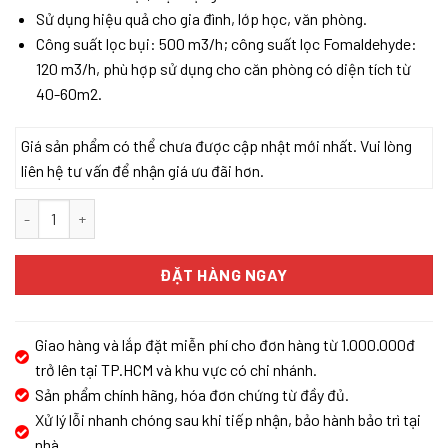
Sử dụng hiệu quả cho gia đình, lớp học, văn phòng.
Công suất lọc bụi: 500 m3/h; công suất lọc Fomaldehyde:
120 m3/h, phù hợp sử dụng cho căn phòng có diện tích từ
40-60m2.
Giá sản phẩm có thể chưa được cập nhật mới nhất. Vui lòng
liên hệ tư vấn để nhận giá ưu đãi hơn.
Máy Lọc Không Khí A.O.Smith KJ500F-B01 số lượng
ĐẶT HÀNG NGAY
Giao hàng và lắp đặt miễn phí cho đơn hàng từ 1.000.000đ
trở lên tại TP.HCM và khu vực có chi nhánh.
Sản phẩm chính hãng, hóa đơn chứng từ đầy đủ.
Xử lý lỗi nhanh chóng sau khi tiếp nhận, bảo hành bảo trì tại
nhà.