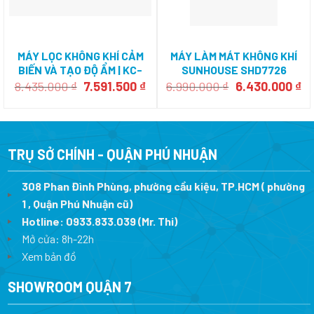
MÁY LỌC KHÔNG KHÍ CẢM
MÁY LÀM MÁT KHÔNG KHÍ
BIẾN VÀ TẠO ĐỘ ẨM | KC-
SUNHOUSE SHD7726
G50EV-W
Giá
Giá
Giá
Gi
8.435.000
₫
7.591.500
₫
6.990.000
₫
6.430.000
₫
gốc
hiện
gốc
hi
là:
tại
là:
tạ
8.435.000 ₫.
là:
6.990.000 ₫.
là:
7.591.500 ₫.
6.
TRỤ SỞ CHÍNH - QUẬN PHÚ NHUẬN
308 Phan Đình Phùng, phường cầu kiệu, TP.HCM ( phường
1 , Quận Phú Nhuận cũ)
Hotline:
0933.833.039
(Mr. Thi)
Mở cửa: 8h-22h
Xem bản đồ
SHOWROOM QUẬN 7