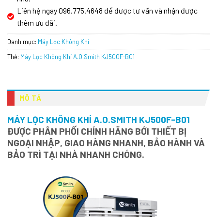
Liên hệ ngay 096.775.4648 để được tư vấn và nhận được
thêm ưu đãi.
Danh mục:
Máy Lọc Không Khí
Thẻ:
Máy Lọc Không Khí A.O.Smith KJ500F-B01
MÔ TẢ
MÁY LỌC KHÔNG KHÍ A.O.SMITH KJ500F-B01
ĐƯỢC PHÂN PHỐI CHÍNH HÃNG BỚI THIẾT BỊ
NGOẠI NHẬP, GIAO HÀNG NHANH, BẢO HÀNH VÀ
BẢO TRÌ TẠI NHÀ NHANH CHÓNG.