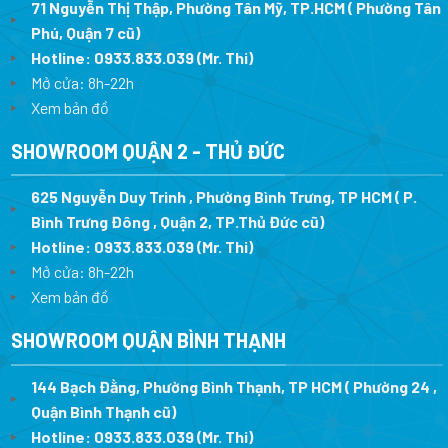
71 Nguyễn Thị Thập, Phường Tân Mỹ, TP.HCM ( Phường Tân
Phú, Quận 7 cũ)
Hotline:
0933.833.039
(Mr. Thi
)
Mở cửa: 8h-22h
Xem bản đồ
SHOWROOM QUẬN 2 - THỦ ĐỨC
625 Nguyễn Duy Trinh , Phường Bình Trưng, TP HCM ( P.
Bình Trưng Đông , Quận 2, TP.Thủ Đức cũ)
Hotline:
0933.833.039
(Mr. Thi)
Mở cửa: 8h-22h
Xem bản đồ
SHOWROOM QUẬN BÌNH THẠNH
144 Bạch Đằng, Phường Bình Thạnh, TP HCM ( Phường 24 ,
Quận Bình Thạnh cũ)
Hotline:
0933.833.039
(Mr. Thi)