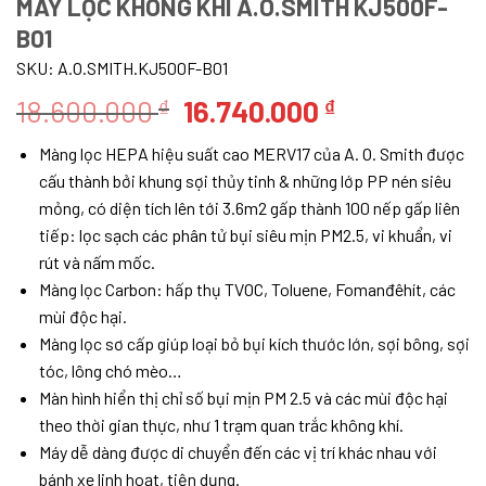
MÁY LỌC KHÔNG KHÍ A.O.SMITH KJ500F-
B01
SKU:
A.O.SMITH.KJ500F-B01
Giá
Giá
18.600.000
16.740.000
₫
₫
gốc
hiện
Màng lọc HEPA hiệu suất cao MERV17 của A. O. Smith được
là:
tại
cấu thành bởi khung sợi thủy tinh & những lớp PP nén siêu
18.600.000 ₫.
là:
mỏng, có diện tích lên tới 3.6m2 gấp thành 100 nếp gấp liên
16.740.000 ₫
tiếp: lọc sạch các phân tử bụi siêu mịn PM2.5, vi khuẩn, vi
rút và nấm mốc.
Màng lọc Carbon: hấp thụ TVOC, Toluene, Fomanđêhít, các
mùi độc hại.
Màng lọc sơ cấp giúp loại bỏ bụi kích thước lớn, sợi bông, sợi
tóc, lông chó mèo…
Màn hình hiển thị chỉ số bụi mịn PM 2.5 và các mùi độc hại
theo thời gian thực, như 1 trạm quan trắc không khí.
Máy dễ dàng được di chuyển đến các vị trí khác nhau với
bánh xe linh hoạt, tiện dụng.