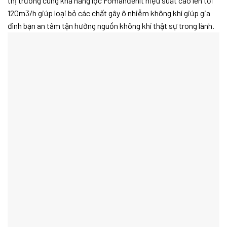
thị trường cùng khả năng lọc Fomanđêhít hiệu suất cao lên tới
120m3/h giúp loại bỏ các chất gây ô nhiễm không khí giúp gia
đình bạn an tâm tận hưởng nguồn không khí thật sự trong lành.