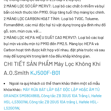
2 MÀNG LỌC SƠ CẤP MERV7: Loại bỏ các chất ô nhiễm và bụi
bẩn có kích thước lớn PM10. Giúp tăng tuổi thọ màng lọc chính.
2 MÀNG LỌC CARBON HOẠT TÍNH: Loại bỏ TVOC, Toluene,
Fomanđêhít, các mùi độc hại từ vật dụng trong gia đình như đồ
gỗ, sơn, mùn cưa, vải…
2 MÀNG LỌC HEPA HIỆU SUẤT CAO MERV17: Loại bỏ các loại
bụi mịn và siêu mịn từ PM10 đến PM2.5. Màng lọc HEPA và
Carbon hoạt tính được kết hợp với nhau, đặt phía trước và sau
máy để lượng khí trong lành tỏa đều khắp không gian.
CHI TIẾT SẢN PHẨM Máy Lọc Không Khí
A.O.Smith
KJ500F-B01
Ngoài ra quý khách có thể tham khảo thêm một số mẫu
khóa khác:
MÁY RỬA BÁT LẮP ĐẶT ĐỘC LẬP HOẶC ÂM TỦ
GRANDX SMS8GX86B
,
Công tắc ZB 3GUS 10A Trắng L Hafele
HSL-LS3G01W
,
Công tắc ZB 2GUS 10A trắng L Hafele HSL-
LS2G01W
,