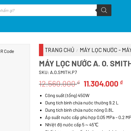
TRANG CHỦ
MÁY LỌC NƯỚC - MÁY
/
MÁY LỌC NƯỚC A. O. SMIT
SKU:
A.O.SMITH.P7
Giá
Gi
12.560.000
11.304.000
₫
₫
gốc
hi
Công suất (tổng) 450W
là:
tạ
Dung tích bình chứa nước thường 9.2 L
12.560.000 ₫.
là
Dung tích bình chứa nước nóng 0.8L
11
Áp suất nước cấp phù hợp 0.05 MPa – 0.2 MPa
Nhiệt độ nước cấp 5～45℃