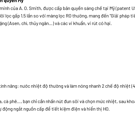
ản quyền Mỹ
minh của A. O. Smith, được cấp bản quyền sáng chế tại Mỹ (patent US8
ọ lõi lọc gấp 1.5 lần so với màng lọc RO thường, mang đến “Giải pháp 
ặng (Asen, chì, thủy ngân…) và các vi khuẩn, vi rút có hại.
tính năng: nước nhiệt độ thường và làm nóng nhanh 2 chế độ nhiệt (4
a, cà phê…, bạn chỉ cần nhấn nút đun sôi và chọn mức nhiệt, sau kh
 tự động ngắt nguồn cấp để tiết kiệm điện và hiển thị HO.