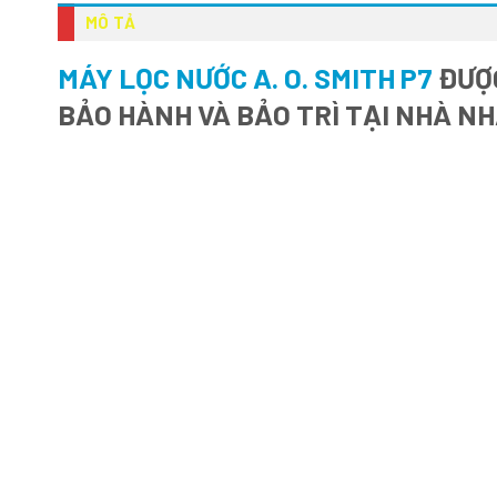
MÔ TẢ
MÁY LỌC NƯỚC A. O. SMITH P7
ĐƯỢC
BẢO HÀNH VÀ BẢO TRÌ TẠI NHÀ N