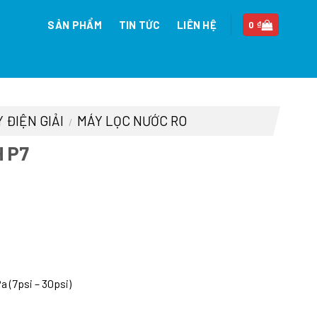
SẢN PHẨM
TIN TỨC
LIÊN HỆ
0
₫
 ĐIỆN GIẢI
MÁY LỌC NƯỚC RO
/
H P7
á
ện
i
:
.304.000 ₫.
 (7psi – 30psi)