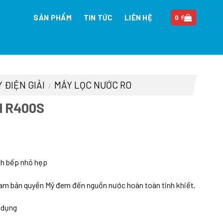
SẢN PHẨM
TIN TỨC
LIÊN HỆ
0
₫
 ĐIỆN GIẢI
MÁY LỌC NƯỚC RO
/
H R400S
n
ch bếp nhỏ hẹp
ream bản quyền Mỹ đem đến nguồn nước hoàn toàn tinh khiết.
75.000 ₫.
ử dụng