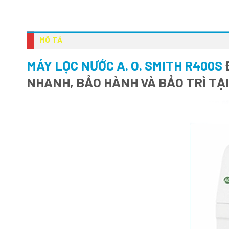
MÔ TẢ
MÁY LỌC NƯỚC A. O. SMITH R400S
Đ
NHANH, BẢO HÀNH VÀ BẢO TRÌ TẠ