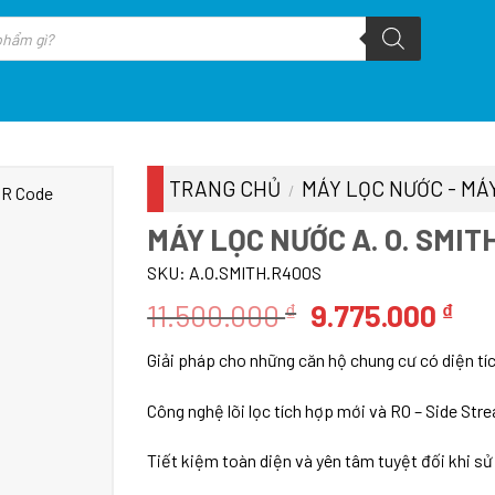
TRANG CHỦ
MÁY LỌC NƯỚC - MÁY
/
MÁY LỌC NƯỚC A. O. SMIT
SKU:
A.O.SMITH.R400S
Giá
Giá
11.500.000
9.775.000
₫
₫
gốc
hiệ
Giải pháp cho những căn hộ chung cư có diện tí
là:
tại
11.500.000 ₫.
là:
Công nghệ lõi lọc tích hợp mới và RO – Side St
9.7
Tiết kiệm toàn diện và yên tâm tuyệt đối khi s