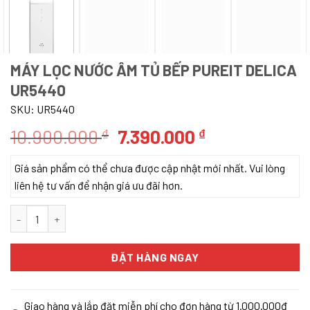
MÁY LỌC NƯỚC ÂM TỦ BẾP PUREIT DELICA
UR5440
SKU:
UR5440
Giá
Giá
10.900.000
7.390.000
₫
₫
gốc
hiện
Giá sản phẩm có thể chưa được cập nhật mới nhất. Vui lòng
là:
tại
liên hệ tư vấn để nhận giá ưu đãi hơn.
10.900.000 ₫.
là:
7.390.000 ₫.
Máy lọc nước âm tủ bếp Pureit Delica UR5440 số lượng
ĐẶT HÀNG NGAY
Giao hàng và lắp đặt miễn phí cho đơn hàng từ 1.000.000đ