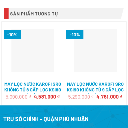
SẢN PHẨM TƯƠNG TỰ
-10%
-10%
MÁY LỌC NƯỚC KAROFI SRO
MÁY LỌC NƯỚC KAROFI SRO
KHÔNG TỦ 8 CẤP LỌC KSI80
KSI90 KHÔNG TỦ 9 CẤP LỌC
– CÓ ĐÈN UV
CÓ ĐÈN UV
Giá
Giá
Giá
Gi
5.090.000
₫
4.581.000
₫
5.290.000
₫
4.761.000
₫
gốc
hiện
gốc
hi
là:
tại
là:
tại
5.090.000 ₫.
là:
5.290.000 ₫.
là:
4.581.000 ₫.
4.
TRỤ SỞ CHÍNH - QUẬN PHÚ NHUẬN