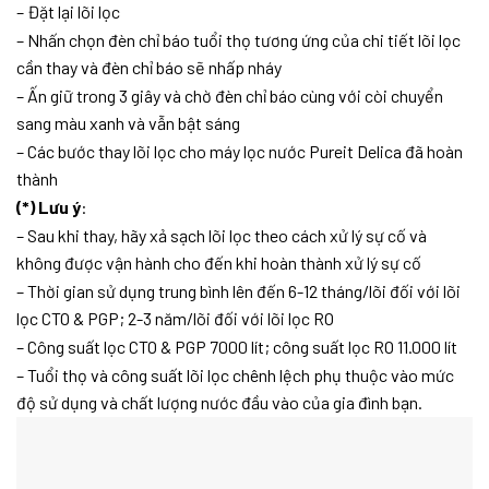
– Đặt lại lõi lọc
– Nhấn chọn đèn chỉ báo tuổi thọ tương ứng của chi tiết lõi lọc
cần thay và đèn chỉ báo sẽ nhấp nháy
– Ấn giữ trong 3 giây và chờ đèn chỉ báo cùng với còi chuyển
sang màu xanh và vẫn bật sáng
– Các bước thay lõi lọc cho máy lọc nước Pureit Delica đã hoàn
thành
(*) Lưu ý
:
– Sau khi thay, hãy xả sạch lõi lọc theo cách xử lý sự cố và
không được vận hành cho đến khi hoàn thành xử lý sự cố
– Thời gian sử dụng trung bình lên đến 6-12 tháng/lõi đối với lõi
lọc CTO & PGP; 2-3 năm/lõi đối với lõi lọc RO
– Công suất lọc CTO & PGP 7000 lít; công suất lọc RO 11.000 lít
– Tuổi thọ và công suất lõi lọc chênh lệch phụ thuộc vào mức
độ sử dụng và chất lượng nước đầu vào của gia đình bạn.