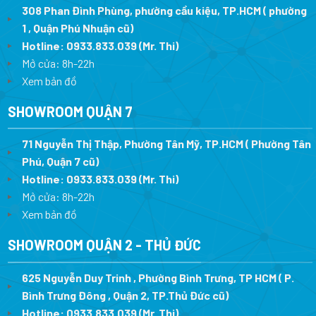
308 Phan Đình Phùng, phường cầu kiệu, TP.HCM ( phường
1 , Quận Phú Nhuận cũ)
Hotline:
0933.833.039
(Mr. Thi)
Mở cửa: 8h-22h
Xem bản đồ
SHOWROOM QUẬN 7
71 Nguyễn Thị Thập, Phường Tân Mỹ, TP.HCM ( Phường Tân
Phú, Quận 7 cũ)
Hotline:
0933.833.039
(Mr. Thi
)
Mở cửa: 8h-22h
Xem bản đồ
SHOWROOM QUẬN 2 - THỦ ĐỨC
625 Nguyễn Duy Trinh , Phường Bình Trưng, TP HCM ( P.
Bình Trưng Đông , Quận 2, TP.Thủ Đức cũ)
Hotline:
0933.833.039
(Mr. Thi)