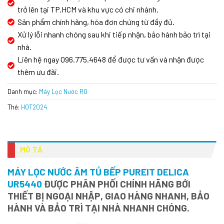
trở lên tại TP.HCM và khu vực có chi nhánh.
Sản phẩm chính hãng, hóa đơn chứng từ đầy đủ.
Xử lý lỗi nhanh chóng sau khi tiếp nhận, bảo hành bảo trì tại
nhà.
Liên hệ ngay 096.775.4648 để được tư vấn và nhận được
thêm ưu đãi.
Danh mục:
Máy Lọc Nước RO
Thẻ:
HOT2024
MÔ TẢ
MÁY LỌC NƯỚC ÂM TỦ BẾP PUREIT DELICA
UR5440
ĐƯỢC PHÂN PHỐI CHÍNH HÃNG BỚI
THIẾT BỊ NGOẠI NHẬP, GIAO HÀNG NHANH, BẢO
HÀNH VÀ BẢO TRÌ TẠI NHÀ NHANH CHÓNG.