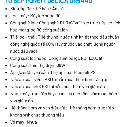
TỦ BẾP PUREIT DELICA UR5440
Kiểu lắp đặt: Để bàn / Âm tủ
Loại máy: Máy lọc nước RO
Công nghệ lọc: Công nghệ DURAViva™ lọc trực tiếp có tích
hợp màng lọc RO công suất lớn
Tỉ lệ lọc – thải: Tỉ lệ thu hồi nước tinh khiết theo tiêu chuẩn
công nghệ quốc tế 60% (tùy thuộc vào chất lượng nguồn
nước đầu vào)
Công suất lọc nước: Công suất bộ lọc RO 11.000 lít
Công suất tiêu thụ điện: 88W
Áp lực nước yêu cầu: Tỉ lệ áp suất 14,5 – 58 PSI
Nếu áp suất <14,5 PSI thì cần mua thêm bơm tăng áp
Nếu áp suất >58 PSI thì cần mua thêm van giảm áp
Nước máy trực tiếp hay chung cư cao tầng cần mua thêm
van giảm áp
Hệ thống bơm và van điều tiết: Hệ thống bơm trực tiếp
không bình chứa thương hiệu
Vỏ máy: Nhựa