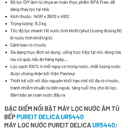
Bộ lọc DIY làm từ nhựa an toàn thực phẩm BPA Free, dễ
dàng thay lọc tại nhà
Kích thước: 140R x 360S x 410C
Trọng lượng: 8,3 kg
Tốc độ lọc nhanh 1 lít nước tinh khiết/phút (tương đương 60
lít nước tinh khiết/giờ)
Cảnh báo rò rỉ nước
Đa dạng mục đích sử dụng: uống trực tiếp tại vòi, dùng rửa
rau củ quả, nấu ăn hàng ngày,…
Lọc sạch 100% 4 mối nguy cơ trong nước, chất lượng nước
được chứng nhận bởi Viện Pasteur
Thiết kế cốt nối đúc nguyên khối hạn chế tối đa rò rỉ nước,
tránh nhiễm khuẩn từ bên ngoài, tăng tuổi thọ cho lõi lọc,
đảm bảo an toàn nước đầu ra
ĐẶC ĐIỂM NỔI BẬT
MÁY LỌC NƯỚC ÂM TỦ
BẾP
PUREIT DELICA UR5440
MÁY LỌC NƯỚC PUREIT DELICA
UR5440
: