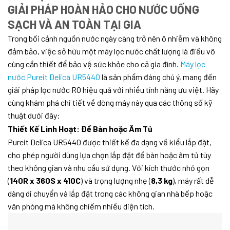
GIẢI PHÁP HOÀN HẢO CHO NƯỚC UỐNG
SẠCH VÀ AN TOÀN TẠI GIA
Trong bối cảnh nguồn nước ngày càng trở nên ô nhiễm và không
đảm bảo, việc sở hữu một máy lọc nước chất lượng là điều vô
cùng cần thiết để bảo vệ sức khỏe cho cả gia đình.
Máy lọc
nước Pureit Delica UR5440
là sản phẩm đáng chú ý, mang đến
giải pháp lọc nước RO hiệu quả với nhiều tính năng ưu việt. Hãy
cùng khám phá chi tiết về dòng máy này qua các thông số kỹ
thuật dưới đây:
Thiết Kế Linh Hoạt: Để Bàn hoặc Âm Tủ
Pureit Delica UR5440 được thiết kế đa dạng về kiểu lắp đặt,
cho phép người dùng lựa chọn lắp đặt để bàn hoặc âm tủ tùy
theo không gian và nhu cầu sử dụng. Với kích thước nhỏ gọn
(
140R x 360S x 410C
) và trọng lượng nhẹ (
8,3 kg
), máy rất dễ
dàng di chuyển và lắp đặt trong các không gian nhà bếp hoặc
văn phòng mà không chiếm nhiều diện tích.