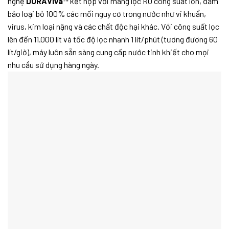
nghệ
DURAViva™
kết hợp với màng lọc RO công suất lớn, đảm
bảo loại bỏ 100% các mối nguy cơ trong nước như vi khuẩn,
virus, kim loại nặng và các chất độc hại khác. Với công suất lọc
lên đến 11.000 lít và tốc độ lọc nhanh 1 lít/phút (tương đương 60
lít/giờ), máy luôn sẵn sàng cung cấp nước tinh khiết cho mọi
nhu cầu sử dụng hàng ngày.