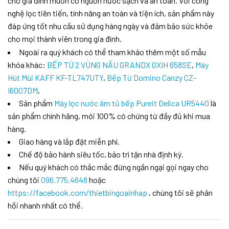
cho gia đình muốn có nguồn nước sạch và an toàn. Với công
nghệ lọc tiên tiến, tính năng an toàn và tiện ích, sản phẩm này
đáp ứng tốt nhu cầu sử dụng hàng ngày và đảm bảo sức khỏe
cho mọi thành viên trong gia đình.
Ngoài ra quý khách có thể tham khảo thêm một số mẫu
khóa khác:
BẾP TỪ 2 VÙNG NẤU GRANDX GXIH 658SE
,
Máy
Hút Mùi KAFF KF-TL747UTY
,
Bếp Từ Domino Canzy CZ-
I6007DM
,
Sản phẩm
Máy lọc nước âm tủ bếp Pureit Delica UR5440
là
sản phẩm chính hãng, mới 100% có chứng từ đầy đủ khi mua
hàng.
Giao hàng và lắp đặt miễn phí.
Chế độ bảo hành siêu tốc, bảo trì tận nhà định kỳ.
Nếu quý khách có thắc mắc đừng ngần ngại gọi ngay cho
chúng tôi
096.775.4648
hoặc
https://facebook.com/thietbingoainhap
, chúng tôi sẽ phản
hồi nhanh nhất có thể.