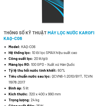
THÔNG SỐ KỸ THUẬT
MÁY LỌC NƯỚC KAROFI
KAQ-C06
Model:
KAQ-C06
Hệ thống lọc:
10 lõi lọc SMAX hiệu suất cao
Công suất lọc:
20 lít/giờ
Màng lọc RO:
100 GPD – Xuất xứ Hàn Quốc
Tỷ lệ thu hồi nước tinh khiết:
60%
Tiêu chuẩn nước sau lọc:
QCVN6-1:2010/BYT, TCVN
11978:2017
Bình áp:
5 lít
Kích thước:
320 x 400 x 990 mm
Trọng lượng:
24 kg
Công suất điện:
25W