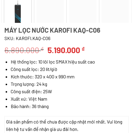
MÁY LỌC NƯỚC KAROFI KAQ-C06
SKU:
KAROFI.KAQ-C06
Giá
Giá
6.890.000
5.190.000
₫
₫
gốc
hiện
Hệ thống lọc: 10 lõi lọc SMAX hiệu suất cao
là:
tại
Công suất lọc: 20 lít/giờ
6.890.000 ₫.
là:
Kích thước: 320 x 400 x 990 mm
5.190.000 ₫.
Trọng lượng: 24 kg
Công suất điện: 25W
Xuất xứ: Việt Nam
Bảo hành: 36 tháng
Giá sản phẩm có thể chưa được cập nhật mới nhất. Vui lòng
liên hệ tư vấn để nhận giá ưu đãi hơn.