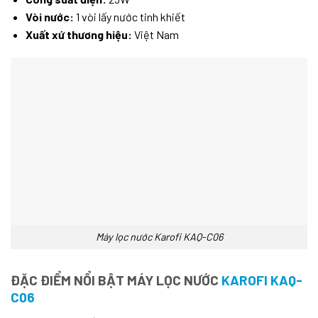
Vòi nước:
1 vòi lấy nước tinh khiết
Xuất xứ thương hiệu:
Việt Nam
Máy lọc nước Karofi KAQ-C06
ĐẶC ĐIỂM NỔI BẬT MÁY LỌC NƯỚC
KAROFI KAQ-
C06