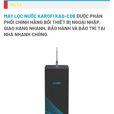
MÔ TẢ
MÁY LỌC NƯỚC KAROFI KAQ-C06
ĐƯỢC PHÂN
PHỐI CHÍNH HÃNG BỚI THIẾT BỊ NGOẠI NHẬP,
GIAO HÀNG NHANH, BẢO HÀNH VÀ BẢO TRÌ TẠI
NHÀ NHANH CHÓNG.