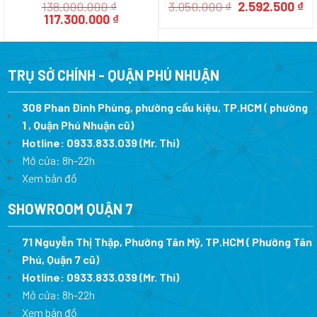
Giá
Gi
138.000.000
₫
3.050.000
₫
2.592.500
₫
Giá
Giá
gốc
hi
117.300.000
₫
gốc
hiện
là:
tạ
là:
tại
3.050.000 ₫.
là:
138.000.000 ₫.
là:
2.
117.300.000 ₫.
TRỤ SỞ CHÍNH - QUẬN PHÚ NHUẬN
308 Phan Đình Phùng, phường cầu kiệu, TP.HCM ( phường
1 , Quận Phú Nhuận cũ)
Hotline:
0933.833.039
(Mr. Thi)
Mở cửa: 8h-22h
Xem bản đồ
SHOWROOM QUẬN 7
71 Nguyễn Thị Thập, Phường Tân Mỹ, TP.HCM ( Phường Tân
Phú, Quận 7 cũ)
Hotline:
0933.833.039
(Mr. Thi
)
Mở cửa: 8h-22h
Xem bản đồ