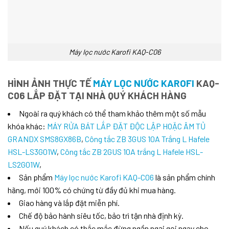
Máy lọc nước Karofi KAQ-C06
HÌNH ẢNH THỰC TẾ
MÁY LỌC NƯỚC KAROFI
KAQ-
C06 LẮP ĐẶT TẠI NHÀ QUÝ KHÁCH HÀNG
Ngoài ra quý khách có thể tham khảo thêm một số mẫu
khóa khác:
MÁY RỬA BÁT LẮP ĐẶT ĐỘC LẬP HOẶC ÂM TỦ
GRANDX SMS8GX86B
,
Công tắc ZB 3GUS 10A Trắng L Hafele
HSL-LS3G01W
,
Công tắc ZB 2GUS 10A trắng L Hafele HSL-
LS2G01W
,
Sản phẩm
Máy lọc nước Karofi KAQ-C06
là sản phẩm chính
hãng, mới 100% có chứng từ đầy đủ khi mua hàng.
Giao hàng và lắp đặt miễn phí.
Chế độ bảo hành siêu tốc, bảo trì tận nhà định kỳ.
Nếu quý khách có thắc mắc đừng ngần ngại gọi ngay cho