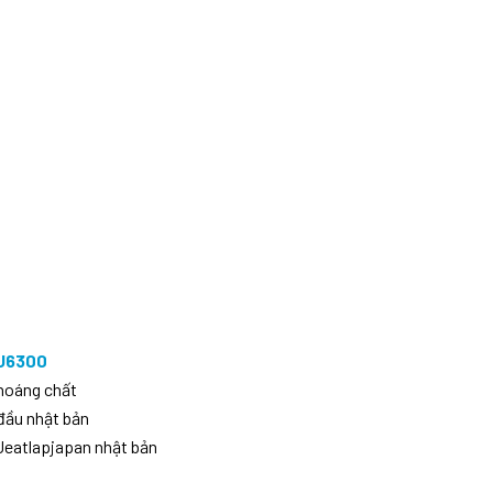
U6300
khoáng chất
đầu nhật bản
 Jeatlapjapan nhật bản