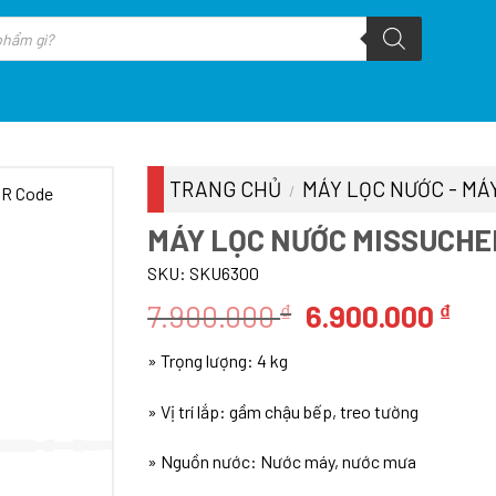
TRANG CHỦ
MÁY LỌC NƯỚC - MÁY
/
MÁY LỌC NƯỚC MISSUCHE
SKU:
SKU6300
Giá
Giá
7.900.000
6.900.000
₫
₫
gốc
hiệ
» Trọng lượng: 4 kg
là:
tại
7.900.000 ₫.
là:
» Vị trí lắp: gầm chậu bếp, treo tường
6.9
» Nguồn nước: Nước máy, nước mưa