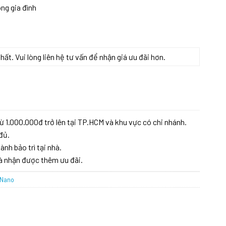
ong gia đình
t. Vui lòng liên hệ tư vấn để nhận giá ưu đãi hơn.
ừ 1.000.000đ trở lên tại TP.HCM và khu vực có chi nhánh.
đủ.
ành bảo trì tại nhà.
à nhận được thêm ưu đãi.
 Nano