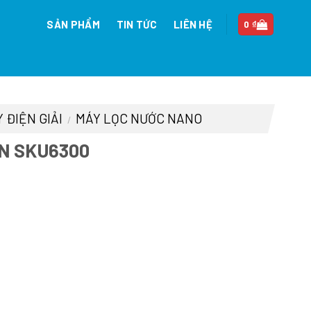
SẢN PHẨM
TIN TỨC
LIÊN HỆ
0
₫
 ĐIỆN GIẢI
MÁY LỌC NƯỚC NANO
/
N SKU6300
n
00.000 ₫.