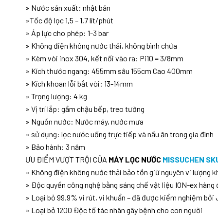
» Nước sản xuất: nhật bản
»Tốc độ lọc 1,5 – 1,7 lít/phút
» Áp lực cho phép: 1-3 bar
» Không điện không nước thải, không bình chứa
» Kèm vòi inox 304, kết nối vào ra: Pi10 = 3/8mm
» Kích thước ngang: 455mm sâu 155cm Cao 400mm
» Kích khoan lỗi bắt vòi: 13-14mm
» Trọng lượng: 4 kg
» Vị trí lắp: gầm chậu bếp, treo tường
» Nguồn nước: Nước máy, nước mưa
» sử dụng: lọc nước uống trực tiếp và nấu ăn trong gia đình
» Bảo hành: 3 năm
ƯU ĐIỂM VƯỢT TRỘI CỦA
MÁY LỌC NƯỚC
MISSUCHEN SK
» Không điện không nước thải bảo tồn giữ nguyên vi lượng 
» Độc quyền công nghệ bằng sáng chế vật liệu ION-ex hàng 
» Loại bỏ 99.9% vi rút, vi khuẩn – đã được kiểm nghiệm bởi
» Loại bỏ 1200 Độc tố tác nhân gây bệnh cho con người