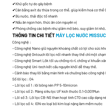
✔Khử gốc tự do gây bệnh
✔Cân bằng axit dư thừa trong cơ thể, giúp kiềm hoá cơ thể 
✔Bù nước, thải độc tố nhanh
✔Nấu ăn ngon hơn, thức ăn còn nguyên vị
✔Phòng chống các bệnh như giảm mỡ béo, suy giảm trí nh
THÔNG TIN CHI TIẾT
MÁY LỌC NƯỚC MISSU
Công nghệ :
– Công nghệ Nano giữ nguyên khoáng chất có lợi cho sức kh
– Công nghệ Ontouch lõi lọc nối nhanh thay thế chỉ một chạm
– Công nghệ Smart Lôk tối ưu chống rò rỉ, chống vi khuẩn x
– Công nghệ Uni-tech kết cấu nguyên khối dễ thay thế.
– Cảnh báo thay lõi bằng màn hình và chuông báo công nghệ 
Số lõi lọc : 04
– Lõi lọc số 1 : lõi bông nén PP 5-10micron
– Lõi lọc số 2: Màng siêu lọc UF kích thước 0.1-0.001Mun
– Lõi số 3: Lõi lọc CB-NS than hoạt tính CTO cao cấp dạng n
– Lõi lọc số 4: ION-ex loại bỏ kim loại nặng làm mềm nước