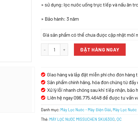
» sử dụng: lọc nước uống trực tiếp và nấu ăn tr
» Bảo hành: 3 năm
Giá sản phẩm có thể chưa được cập nhật mới nhấ
MÁY LỌC NƯỚC MISSUCHEN SKU6300 số lượng
ĐẶT HÀNG NGAY
Giao hàng và lắp đặt miễn phí cho đơn hàng t
Sản phẩm chính hãng, hóa đơn chứng từ đầy 
Xử lý lỗi nhanh chóng sau khi tiếp nhận, bảo h
Liên hệ ngay 096.775.4648 để được tư vấn v
Danh mục:
Máy Lọc Nước - Máy Điện Giải
,
Máy Lọc Nước
Thẻ:
MÁY LỌC NƯỚC MISSUCHEN SKU6300
,
QC