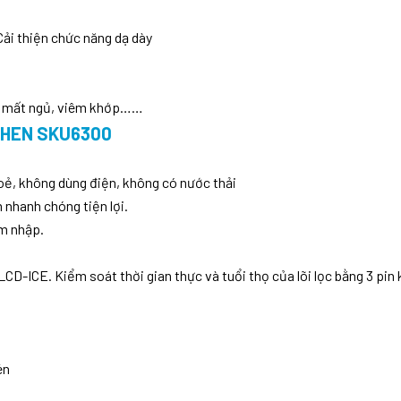
Cải thiện chức năng dạ dày
ớ, mất ngủ, viêm khớp……
CHEN SKU6300
oẻ, không dùng điện, không có nước thải
 nhanh chóng tiện lợi.
âm nhập.
LCD-ICE. Kiểm soát thời gian thực và tuổi thọ của lõi lọc bằng 3 pi
én