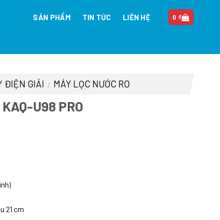
SẢN PHẨM
TIN TỨC
LIÊN HỆ
0
₫
 ĐIỆN GIẢI
MÁY LỌC NƯỚC RO
/
 KAQ-U98 PRO
n
ình)
90.000 ₫.
u 21 cm