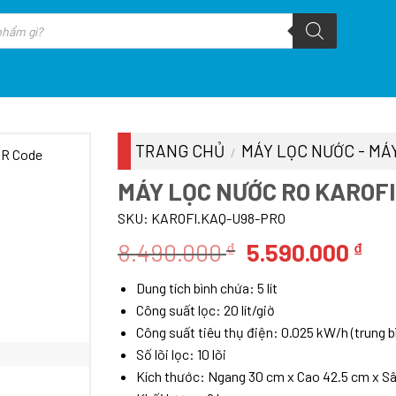
TRANG CHỦ
MÁY LỌC NƯỚC - MÁY
/
MÁY LỌC NƯỚC RO KAROFI
SKU:
KAROFI.KAQ-U98-PRO
Giá
Giá
8.490.000
5.590.000
₫
₫
gốc
hiệ
Dung tích bình chứa: 5 lít
là:
tại
Công suất lọc: 20 lít/giờ
8.490.000 ₫.
là:
Công suất tiêu thụ điện: 0.025 kW/h (trung b
5.5
Số lõi lọc: 10 lõi
Kích thước: Ngang 30 cm x Cao 42.5 cm x Sâ