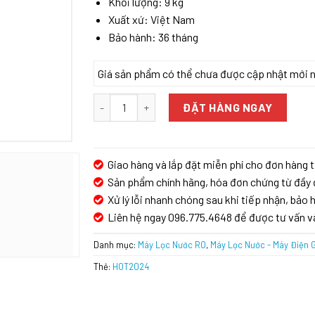
Khối lượng: 9 kg
Xuất xứ: Việt Nam
Bảo hành: 36 tháng
Giá sản phẩm có thể chưa được cập nhật mới nhấ
Máy lọc nước RO Karofi KAQ-U98 PRO số lượng
ĐẶT HÀNG NGAY
Giao hàng và lắp đặt miễn phí cho đơn hàng t
Sản phẩm chính hãng, hóa đơn chứng từ đầy 
Xử lý lỗi nhanh chóng sau khi tiếp nhận, bảo h
Liên hệ ngay 096.775.4648 để được tư vấn v
Danh mục:
Máy Lọc Nước RO
,
Máy Lọc Nước - Máy Điện G
Thẻ:
HOT2024