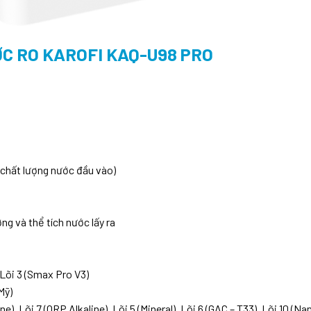
C RO KAROFI KAQ-U98 PRO
ào chất lượng nước đầu vào)
g và thể tích nước lấy ra
 Lõi 3 (Smax Pro V3)
Mỹ)
e), Lõi 7 (ORP Alkaline), Lõi 5 (Mineral), Lõi 6 (GAC – T33), Lõi 10 (Nan