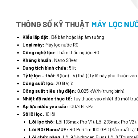
THÔNG SỐ KỸ THUẬT
MÁY LỌC NƯỚ
Kiểu lắp đặt:
Để bàn hoặc lắp âm tường
Loại máy:
Máy lọc nước RO
Công nghệ lọc:
Thẩm thấu ngược RO
Kháng khuẩn:
Nano Silver
Dung tích bình chứa:
5 lít
Tỷ lệ lọc – thải:
6 (lọc) – 4 (thải) (Tỷ lệ này phụ thuộc v
Công suất lọc:
20 lít/giờ
Công suất tiêu thụ điện:
0.025 kW/h (trung bình)
Nhiệt độ nước thực tế:
Tùy thuộc vào nhiệt độ môi trườn
Áp lực nước yêu cầu:
100/414 kPa
Số lõi lọc:
10 lõi
Lõi lọc thô:
Lõi 1 (Smax Pro V1), Lõi 2 (Smax Pro V2),
Lõi RO/Nano/UF:
RO Purifim 100 GPD (Sản xuất tại 
Lõi chức năng:
Lõi 9 (Hydrogen Plus), Lõi 8 (Tourmalin