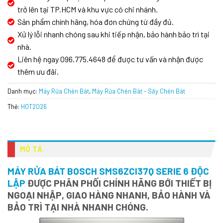
trở lên tại TP.HCM và khu vực có chi nhánh.
Sản phẩm chính hãng, hóa đơn chứng từ đầy đủ.
Xử lý lỗi nhanh chóng sau khi tiếp nhận, bảo hành bảo trì tại
nhà.
Liên hệ ngay 096.775.4648 để được tư vấn và nhận được
thêm ưu đãi.
Danh mục:
Máy Rửa Chén Bát
,
Máy Rửa Chén Bát - Sấy Chén Bát
Thẻ:
HOT2026
MÔ TẢ
MÁY RỬA BÁT BOSCH SMS6ZCI37Q SERIE 6 ĐỘC
LẬP
ĐƯỢC PHÂN PHỐI CHÍNH HÃNG BỚI THIẾT BỊ
NGOẠI NHẬP, GIAO HÀNG NHANH, BẢO HÀNH VÀ
BẢO TRÌ TẠI NHÀ NHANH CHÓNG.