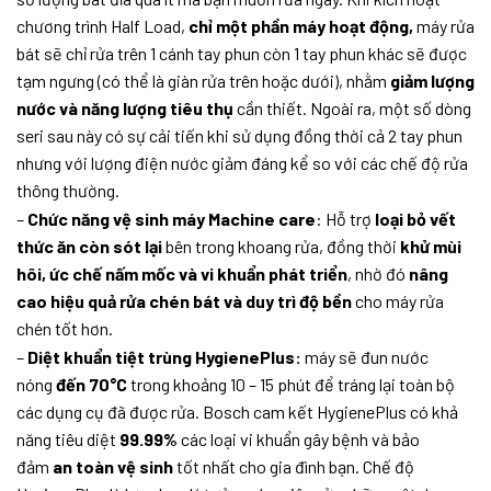
chương trình Half Load,
chỉ một phần máy hoạt động,
máy rửa
bát sẽ chỉ rửa trên 1 cánh tay phun còn 1 tay phun khác sẽ được
tạm ngưng (có thể là giàn rửa trên hoặc dưới), nhằm
giảm lượng
nước và năng lượng tiêu thụ
cần thiết. Ngoài ra, một số dòng
seri sau này có sự cải tiến khi sử dụng đồng thời cả 2 tay phun
nhưng với lượng điện nước giảm đáng kể so với các chế độ rửa
thông thường.
–
Chức năng vệ sinh máy Machine care
: Hỗ trợ
loại bỏ vết
thức ăn còn sót lại
bên trong khoang rửa, đồng thời
khử mùi
hôi, ức chế nấm mốc và vi khuẩn phát triển
, nhờ đó
nâng
cao hiệu quả rửa chén bát và duy trì độ bền
cho máy rửa
chén tốt hơn.
–
Diệt khuẩn tiệt trùng HygienePlus:
máy sẽ đun
nước
nóng
đến 70°C
trong khoảng 10 – 15 phút để tráng lại toàn bộ
các dụng cụ đã được rửa. Bosch cam kết HygienePlus có khả
năng tiêu diệt
99.99%
các loại vi khuẩn gây bệnh và bảo
đảm
an toàn vệ sinh
tốt nhất cho gia đình bạn. Chế độ