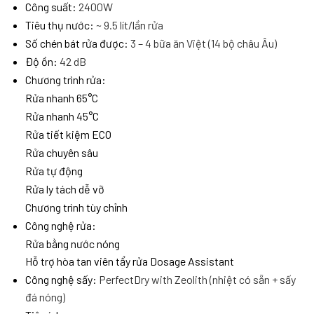
Công suất:
2400W
Tiêu thụ nước:
~ 9.5 lít/lần rửa
Số chén bát rửa được:
3 – 4 bữa ăn Việt (14 bộ châu Âu)
Độ ồn:
42 dB
Chương trình rửa:
Rửa nhanh 65°C
Rửa nhanh 45°C
Rửa tiết kiệm ECO
Rửa chuyên sâu
Rửa tự động
Rửa ly tách dễ vỡ
Chương trình tùy chỉnh
Công nghệ rửa:
Rửa bằng nước nóng
Hỗ trợ hòa tan viên tẩy rửa Dosage Assistant
Công nghệ sấy:
PerfectDry with Zeolith (nhiệt có sẵn + sấy
đá nóng)