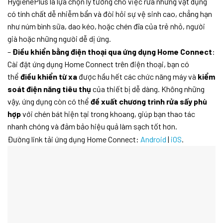
HygienePlus là lựa chọn lý tưởng cho việc rửa những vật dụng
có tính chất dễ nhiễm bẩn và đòi hỏi sự vệ sinh cao, chẳng hạn
như núm bình sữa, dao kéo, hoặc chén đĩa của trẻ nhỏ, người
già hoặc những người dễ dị ứng.
–
Điều khiển bằng điện thoại qua ứng dụng Home Connect
:
Cài đặt ứng dụng Home Connect trên điện thoại, bạn có
thể
điều khiển từ xa
được hầu hết các chức năng máy và
kiểm
soát điện năng tiêu thụ
của thiết bị dễ dàng. Không những
vậy, ứng dụng còn có thể
đề xuất chương trình rửa sấy phù
hợp
với chén bát hiện tại trong khoang, giúp bạn thao tác
nhanh chóng và đảm bảo hiệu quả làm sạch tốt hơn.
Đường link tải ứng dụng Home Connect:
Android
|
iOS
.