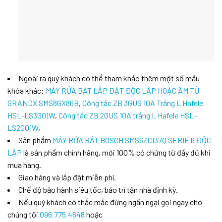
Ngoài ra quý khách có thể tham khảo thêm một số mẫu
khóa khác:
MÁY RỬA BÁT LẮP ĐẶT ĐỘC LẬP HOẶC ÂM TỦ
GRANDX SMS8GX86B
,
Công tắc ZB 3GUS 10A Trắng L Hafele
HSL-LS3G01W
,
Công tắc ZB 2GUS 10A trắng L Hafele HSL-
LS2G01W
,
Sản phẩm
MÁY RỬA BÁT BOSCH SMS6ZCI37Q SERIE 6 ĐỘC
LẬP
là sản phẩm chính hãng, mới 100% có chứng từ đầy đủ khi
mua hàng.
Giao hàng và lắp đặt miễn phí.
Chế độ bảo hành siêu tốc, bảo trì tận nhà định kỳ.
Nếu quý khách có thắc mắc đừng ngần ngại gọi ngay cho
chúng tôi
096.775.4648
hoặc