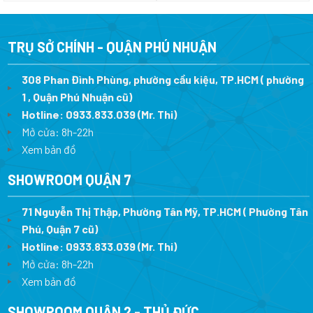
là:
tại
là:
tại
250.000 ₫.
là:
270.000 ₫.
là:
150.000 ₫.
150.
TRỤ SỞ CHÍNH - QUẬN PHÚ NHUẬN
308 Phan Đình Phùng, phường cầu kiệu, TP.HCM ( phường
1 , Quận Phú Nhuận cũ)
Hotline:
0933.833.039
(Mr. Thi)
Mở cửa: 8h-22h
Xem bản đồ
SHOWROOM QUẬN 7
71 Nguyễn Thị Thập, Phường Tân Mỹ, TP.HCM ( Phường Tân
Phú, Quận 7 cũ)
Hotline:
0933.833.039
(Mr. Thi
)
Mở cửa: 8h-22h
Xem bản đồ
SHOWROOM QUẬN 2 - THỦ ĐỨC