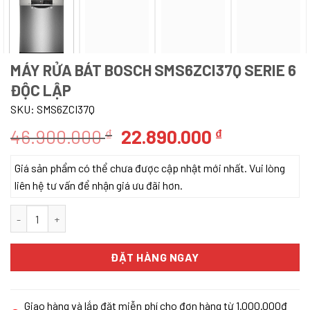
MÁY RỬA BÁT BOSCH SMS6ZCI37Q SERIE 6
ĐỘC LẬP
SKU:
SMS6ZCI37Q
Giá
Giá
46.900.000
22.890.000
₫
₫
gốc
hiện
Giá sản phẩm có thể chưa được cập nhật mới nhất. Vui lòng
là:
tại
liên hệ tư vấn để nhận giá ưu đãi hơn.
46.900.000 ₫.
là:
22.890.000
MÁY RỬA BÁT BOSCH SMS6ZCI37Q SERIE 6 ĐỘC LẬP số lượng
ĐẶT HÀNG NGAY
Giao hàng và lắp đặt miễn phí cho đơn hàng từ 1.000.000đ