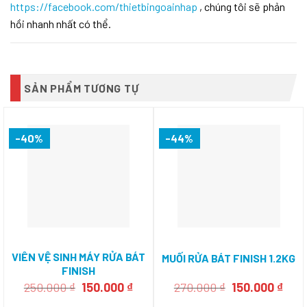
https://facebook.com/thietbingoainhap
, chúng tôi sẽ phản
hồi nhanh nhất có thể.
SẢN PHẨM TƯƠNG TỰ
-40%
-44%
VIÊN VỆ SINH MÁY RỬA BÁT
MUỐI RỬA BÁT FINISH 1.2KG
FINISH
Giá
Giá
Giá
Giá
250.000
₫
150.000
₫
270.000
₫
150.000
₫
gốc
hiện
gốc
hiện