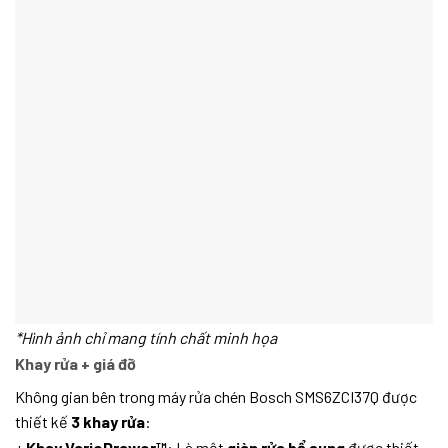
*Hình ảnh chỉ mang tính chất minh họa
Khay rửa + giá đỡ
Không gian bên trong máy rửa chén Bosch SMS6ZCI37Q được
thiết kế
3 khay rửa
:
+
Khay VarioDrawer™
: Là một
giàn rửa bổ sung
được thiết