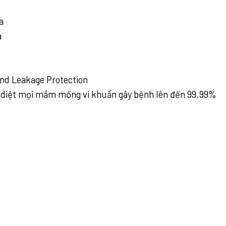
a
a
nd Leakage Protection
u diệt mọi mầm mống vi khuẩn gây bệnh lên đến
99.99%