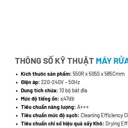
THÔNG SỐ KỸ THUẬT
MÁY RỬA
Kích thước sản phẩm:
550R x 505S x 585Cmm
Điện áp:
220-240V – 50Hz
Dung tích chứa:
10 bộ bát đĩa
Mức độ tiếng ồn:
≤47db
Tiêu chuẩn năng lượng:
A
+++
Tiêu chuẩn mức độ sạch:
Cleaning Efficiency C
Tiêu chuẩn chỉ số hiệu quả sấy Khô:
Drying Eff