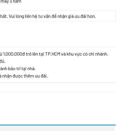
h máy 3 năm
t. Vui lòng liên hệ tư vấn để nhận giá ưu đãi hơn.
lượng
ừ 1.000.000đ trở lên tại TP.HCM và khu vực có chi nhánh.
đủ.
ành bảo trì tại nhà.
à nhận được thêm ưu đãi.