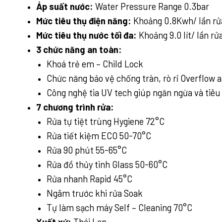
Áp suất nước:
Water Pressure Range 0.3bar
Mức tiêu thụ điện năng:
Khoảng 0.8Kwh/ lần rử
Mức tiêu thụ nước tối đa:
Khoảng 9.0 lít/ lần rử
3 chức năng an toàn:
Khoá trẻ em –
Child Lock
Chức năng bảo vệ chống tràn, rò rỉ
Overflow a
Công nghệ tia
UV
tech giúp ngăn ngừa và tiê
7 chương trình rửa:
Rửa tự tiệt trùng
Hygiene 72°C
Rửa tiết kiệm
ECO 50-70°C
Rửa 90 phút
55-65°C
Rửa đồ thủy tinh
Glass 50-60°C
Rửa nhanh
Rapid 45°C
Ngâm trước khi rửa
Soak
Tự làm sạch máy
Self – Cleaning 70°C
Xuất xứ:
Thái Lan