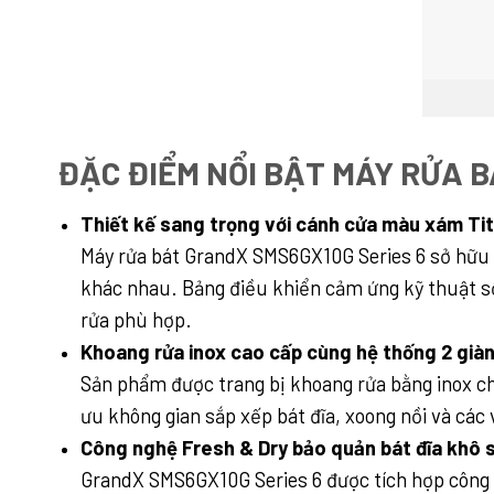
ĐẶC ĐIỂM NỔI BẬT MÁY RỬA B
Thiết kế sang trọng với cánh cửa màu xám Tit
Máy rửa bát GrandX SMS6GX10G Series 6 sở hữu t
khác nhau. Bảng điều khiển cảm ứng kỹ thuật số
rửa phù hợp.
Khoang rửa inox cao cấp cùng hệ thống 2 giàn
Sản phẩm được trang bị khoang rửa bằng inox chố
ưu không gian sắp xếp bát đĩa, xoong nồi và các
Công nghệ Fresh & Dry bảo quản bát đĩa khô s
GrandX SMS6GX10G Series 6 được tích hợp công n