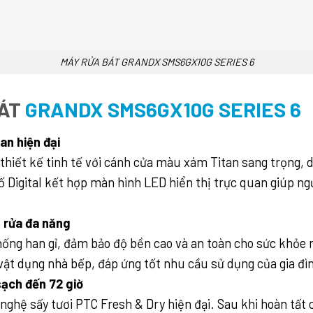
MÁY RỬA BÁT GRANDX SMS6GX10G SERIES 6
ÁT
GRANDX SMS6GX10G SERIES 6
an hiện đại
hiết kế tinh tế với cánh cửa màu xám Titan sang trọng, d
 Digital kết hợp màn hình LED hiển thị trực quan giúp ng
 rửa đa năng
ng han gỉ, đảm bảo độ bền cao và an toàn cho sức khỏe ng
 vật dụng nhà bếp, đáp ứng tốt nhu cầu sử dụng của gia đì
ạch đến 72 giờ
ghệ sấy tươi PTC Fresh & Dry hiện đại. Sau khi hoàn tất c