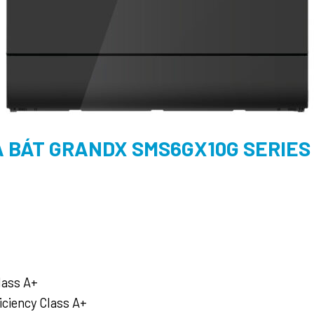
 BÁT GRANDX SMS6GX10G SERIES
lass A+
iciency Class A+