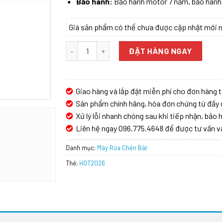
Bảo hành:
Bảo hành motor 7 năm, bảo hàn
Giá sản phẩm có thể chưa được cập nhật mới nhấ
MÁY RỬA BÁT GRANDX SMS6GX10G SERIES 6 số 
ĐẶT HÀNG NGAY
Giao hàng và lắp đặt miễn phí cho đơn hàng t
Sản phẩm chính hãng, hóa đơn chứng từ đầy 
Xử lý lỗi nhanh chóng sau khi tiếp nhận, bảo h
Liên hệ ngay 096.775.4648 để được tư vấn v
Danh mục:
Máy Rửa Chén Bát
Thẻ:
HOT2026