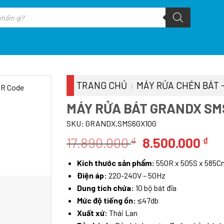
TRANG CHỦ
MÁY RỬA CHÉN BÁT 
/
MÁY RỬA BÁT GRANDX SMS
SKU:
GRANDX.SMS6GX10G
Giá
Gi
17.890.000
8.500.000
₫
₫
gốc
hi
Kích thước sản phẩm:
550R x 505S x 585
là:
tại
Điện áp:
220-240V – 50Hz
17.890.000 ₫.
là:
Dung tích chứa:
10 bộ bát đĩa
8.
Mức độ tiếng ồn:
≤47db
Xuất xứ:
Thái Lan