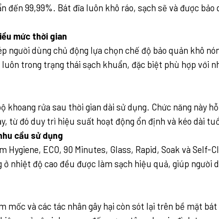
n đến 99,99%. Bát đĩa luôn khô ráo, sạch sẽ và được bảo 
iều mức thời gian
p người dùng chủ động lựa chọn chế độ bảo quản khô nóng t
ĩa luôn trong trạng thái sạch khuẩn, đặc biệt phù hợp với
ộ khoang rửa sau thời gian dài sử dụng. Chức năng này hỗ 
y, từ đó duy trì hiệu suất hoạt động ổn định và kéo dài tu
 nhu cầu sử dụng
m Hygiene, ECO, 90 Minutes, Glass, Rapid, Soak và Self-Cl
ng ở nhiệt độ cao đều được làm sạch hiệu quả, giúp người
%
ấm mốc và các tác nhân gây hại còn sót lại trên bề mặt bát