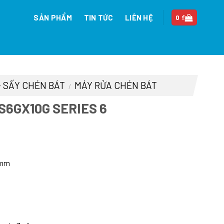
SẢN PHẨM
TIN TỨC
LIÊN HỆ
0
₫
- SẤY CHÉN BÁT
MÁY RỬA CHÉN BÁT
/
6GX10G SERIES 6
á
ện
Cmm
500.000 ₫.