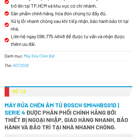
trở lên tại TP.HCM và khu vực có chi nhánh.
Sản phẩm chính hãng, hóa đơn chứng từ đầy đủ.
Xử lý lỗi nhanh chóng sau khi tiếp nhận, bảo hành bảo trì tại
nhà.
Liên hệ ngay 096.775.4648 để được tư vấn và nhận được
thêm ưu đãi.
Danh mục:
Máy Rửa Chén Bát
Thẻ:
HOT2026
MÔ TẢ
MÁY RỬA CHÉN ÂM TỦ BOSCH SMI4HBS01D |
SERIE 4
ĐƯỢC PHÂN PHỐI CHÍNH HÃNG BỚI
THIẾT BỊ NGOẠI NHẬP, GIAO HÀNG NHANH, BẢO
HÀNH VÀ BẢO TRÌ TẠI NHÀ NHANH CHÓNG.