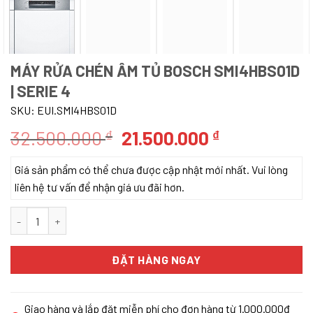
MÁY RỬA CHÉN ÂM TỦ BOSCH SMI4HBS01D
| SERIE 4
SKU:
EUI.SMI4HBS01D
Giá
Giá
32.500.000
21.500.000
₫
₫
gốc
hiện
Giá sản phẩm có thể chưa được cập nhật mới nhất. Vui lòng
là:
tại
liên hệ tư vấn để nhận giá ưu đãi hơn.
32.500.000 ₫.
là:
21.500.000 
Máy rửa chén âm tủ BOSCH SMI4HBS01D | Serie 4 số lượng
ĐẶT HÀNG NGAY
Giao hàng và lắp đặt miễn phí cho đơn hàng từ 1.000.000đ