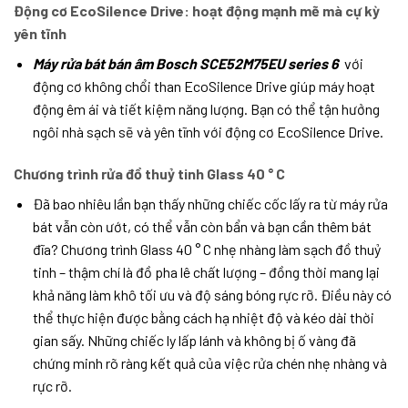
Động cơ EcoSilence Drive: hoạt động mạnh mẽ mà cự kỳ
yên tĩnh
Máy rửa bát bán âm Bosch SCE52M75EU series 6
với
động cơ không chổi than EcoSilence Drive giúp máy hoạt
động êm ái và tiết kiệm năng lượng. Bạn có thể tận hưởng
ngôi nhà sạch sẽ và yên tĩnh với động cơ EcoSilence Drive.
Chương trình rửa đồ thuỷ tinh Glass 40 ° C
Đã bao nhiêu lần bạn thấy những chiếc cốc lấy ra từ máy rửa
bát vẫn còn ướt, có thể vẫn còn bẩn và bạn cần thêm bát
đĩa? Chương trình Glass 40 ° C nhẹ nhàng làm sạch đồ thuỷ
tinh – thậm chí là đồ pha lê chất lượng – đồng thời mang lại
khả năng làm khô tối ưu và độ sáng bóng rực rỡ. Điều này có
thể thực hiện được bằng cách hạ nhiệt độ và kéo dài thời
gian sấy. Những chiếc ly lấp lánh và không bị ố vàng đã
chứng minh rõ ràng kết quả của việc rửa chén nhẹ nhàng và
rực rỡ.