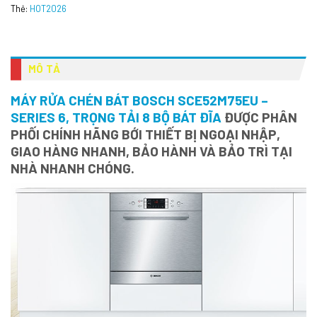
Thẻ:
HOT2026
MÔ TẢ
MÁY RỬA CHÉN BÁT BOSCH SCE52M75EU –
SERIES 6, TRỌNG TẢI 8 BỘ BÁT ĐĨA
ĐƯỢC PHÂN
PHỐI CHÍNH HÃNG BỚI THIẾT BỊ NGOẠI NHẬP,
GIAO HÀNG NHANH, BẢO HÀNH VÀ BẢO TRÌ TẠI
NHÀ NHANH CHÓNG.