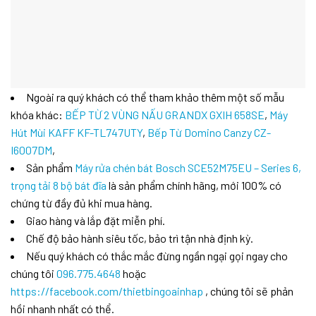
Ngoài ra quý khách có thể tham khảo thêm một số mẫu
khóa khác:
BẾP TỪ 2 VÙNG NẤU GRANDX GXIH 658SE
,
Máy
Hút Mùi KAFF KF-TL747UTY
,
Bếp Từ Domino Canzy CZ-
I6007DM
,
Sản phẩm
Máy rửa chén bát Bosch SCE52M75EU – Series 6,
trọng tải 8 bộ bát đĩa
là sản phẩm chính hãng, mới 100% có
chứng từ đầy đủ khi mua hàng.
Giao hàng và lắp đặt miễn phí.
Chế độ bảo hành siêu tốc, bảo trì tận nhà định kỳ.
Nếu quý khách có thắc mắc đừng ngần ngại gọi ngay cho
chúng tôi
096.775.4648
hoặc
https://facebook.com/thietbingoainhap
, chúng tôi sẽ phản
hồi nhanh nhất có thể.