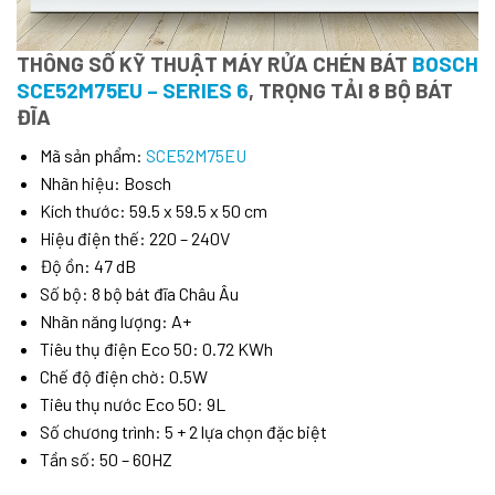
THÔNG SỐ KỸ THUẬT MÁY RỬA CHÉN BÁT
BOSCH
SCE52M75EU – SERIES 6
, TRỌNG TẢI 8 BỘ BÁT
ĐĨA
Mã sản phẩm:
SCE52M75EU
Nhãn hiệu: Bosch
Kích thước: 59.5 x 59.5 x 50 cm
Hiệu điện thế: 220 – 240V
Độ ồn: 47 dB
Số bộ: 8 bộ bát đĩa Châu Âu
Nhãn năng lượng: A+
Tiêu thụ điện Eco 50: 0.72 KWh
Chế độ điện chờ: 0.5W
Tiêu thụ nước Eco 50: 9L
Số chương trình: 5 + 2 lựa chọn đặc biệt
Tần số: 50 – 60HZ