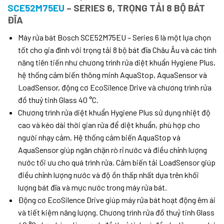
SCE52M75EU
– SERIES 6, TRỌNG TẢI 8 BỘ BÁT
ĐĨA
Máy rửa bát Bosch SCE52M75EU – Series 6 là một lựa chọn
tốt cho gia đình với trọng tải 8 bộ bát đĩa Châu Âu và các tính
năng tiên tiến như chương trình rửa diệt khuẩn Hygiene Plus,
hệ thống cảm biến thông minh AquaStop, AquaSensor và
LoadSensor, động cơ EcoSilence Drive và chương trình rửa
đồ thuỷ tinh Glass 40 °C.
Chương trình rửa diệt khuẩn Hygiene Plus sử dụng nhiệt độ
cao và kéo dài thời gian rửa để diệt khuẩn, phù hợp cho
người nhạy cảm. Hệ thống cảm biến AquaStop và
AquaSensor giúp ngăn chặn rò rỉ nước và điều chỉnh lượng
nước tối ưu cho quá trình rửa. Cảm biến tải LoadSensor giúp
điều chỉnh lượng nước và độ ồn thấp nhất dựa trên khối
lượng bát đĩa và mực nước trong máy rửa bát.
Động cơ EcoSilence Drive giúp máy rửa bát hoạt động êm ái
và tiết kiệm năng lượng. Chương trình rửa đồ thuỷ tinh Glass