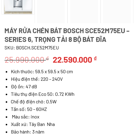
MÁY RỬA CHÉN BÁT BOSCH SCE52M75EU –
SERIES 6, TRỌNG TẢI 8 BỘ BÁT ĐĨA
SKU:
BOSCH.SCE52M75EU
Giá
Giá
25.990.000
22.590.000
₫
₫
gốc
hiện
Kích thước: 59.5 x 59.5 x 50 cm
là:
tại
Hiệu điện thế: 220 – 240V
25.990.000 ₫.
là:
Độ ồn: 47 dB
22.590.000
Tiêu thụ điện Eco 50: 0.72 KWh
Chế độ điện chờ: 0.5W
Tần số: 50 – 60HZ
Màu sắc: inox
Xuất xứ: Tây Ban Nha
Bảo hành: 3 năm