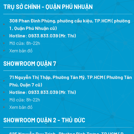
28.050.0
TRỤ SỞ CHÍNH - QUẬN PHÚ NHUẬN
308 Phan Đình Phùng, phường cầu kiệu, TP.HCM ( phường
1 , Quận Phú Nhuận cũ)
Hotline:
0933.833.039
(Mr. Thi)
Mở cửa: 8h-22h
Xem bản đồ
SHOWROOM QUẬN 7
71 Nguyễn Thị Thập, Phường Tân Mỹ, TP.HCM ( Phường Tân
Phú, Quận 7 cũ)
Hotline:
0933.833.039
(Mr. Thi
)
Mở cửa: 8h-22h
Xem bản đồ
SHOWROOM QUẬN 2 - THỦ ĐỨC
625 Nguyễn Duy Trinh , Phường Bình Trưng, TP HCM ( P.