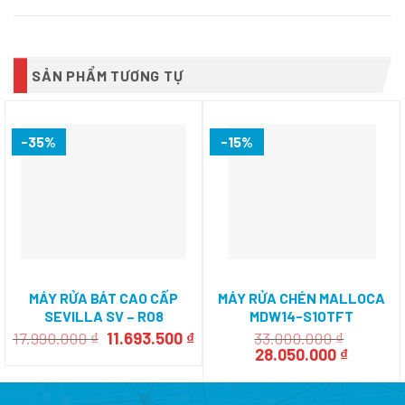
SẢN PHẨM TƯƠNG TỰ
-35%
-15%
MÁY RỬA BÁT CAO CẤP
MÁY RỬA CHÉN MALLOCA
SEVILLA SV – R08
MDW14-S10TFT
Giá
Giá
17.990.000
₫
11.693.500
₫
33.000.000
₫
gốc
hiện
Giá
Giá
28.050.000
₫
là:
tại
gốc
hiện
17.990.000 ₫.
là:
là:
tại
11.693.500 ₫.
33.000.000 ₫.
là: