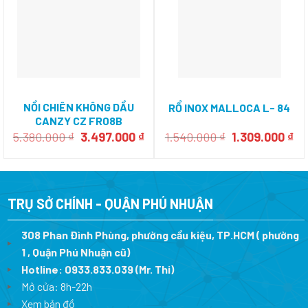
NỒI CHIÊN KHÔNG DẦU
RỔ INOX MALLOCA L- 84
CANZY CZ FR08B
Giá
Giá
Giá
Gi
5.380.000
₫
3.497.000
₫
1.540.000
₫
1.309.000
₫
gốc
hiện
gốc
hi
là:
tại
là:
tại
5.380.000 ₫.
là:
1.540.000 ₫.
là:
3.497.000 ₫.
1.
TRỤ SỞ CHÍNH - QUẬN PHÚ NHUẬN
308 Phan Đình Phùng, phường cầu kiệu, TP.HCM ( phường
1 , Quận Phú Nhuận cũ)
Hotline:
0933.833.039
(Mr. Thi)
Mở cửa: 8h-22h
Xem bản đồ