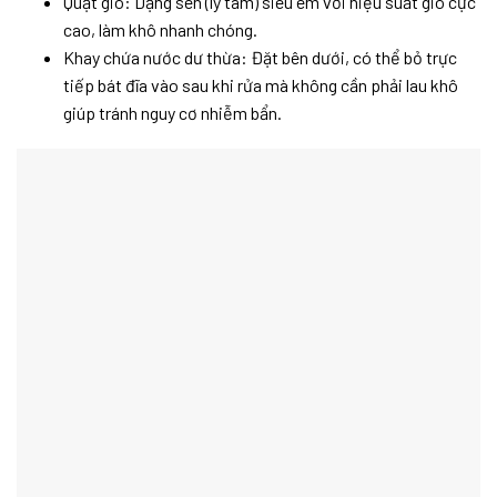
Quạt gió: Dạng sên (ly tâm) siêu êm với hiệu suất gió cực
cao, làm khô nhanh chóng.
Khay chứa nước dư thừa: Đặt bên dưới, có thể bỏ trực
tiếp bát đĩa vào sau khi rửa mà không cần phải lau khô
giúp tránh nguy cơ nhiễm bẩn.