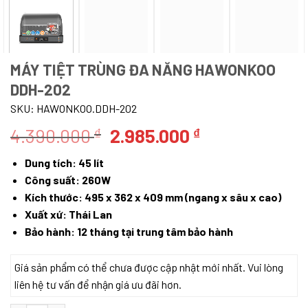
MÁY TIỆT TRÙNG ĐA NĂNG HAWONKOO
DDH-202
SKU:
HAWONKOO.DDH-202
Giá
Giá
4.390.000
2.985.000
₫
₫
gốc
hiện
Dung tích: 45 lít
là:
tại
Công suất: 260W
4.390.000 ₫.
là:
Kích thước: 495 x 362 x 409 mm (ngang x sâu x cao)
2.985.000 ₫.
Xuất xứ: Thái Lan
Bảo hành: 12 tháng tại trung tâm bảo hành
Giá sản phẩm có thể chưa được cập nhật mới nhất. Vui lòng
liên hệ tư vấn để nhận giá ưu đãi hơn.