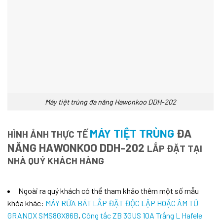
Máy tiệt trùng đa năng Hawonkoo DDH-202
MÁY TIỆT TRÙNG
ĐA
HÌNH ẢNH THỰC TẾ
NĂNG HAWONKOO DDH-202
LẮP ĐẶT TẠI
NHÀ QUÝ KHÁCH HÀNG
Ngoài ra quý khách có thể tham khảo thêm một số mẫu
khóa khác:
MÁY RỬA BÁT LẮP ĐẶT ĐỘC LẬP HOẶC ÂM TỦ
GRANDX SMS8GX86B
,
Công tắc ZB 3GUS 10A Trắng L Hafele