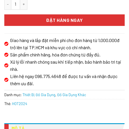
Máy tiệt trùng đa năng Hawonkoo DDH-202 số lượng
ĐẶT HÀNG NGAY
Giao hàng và lắp đặt miễn phí cho đơn hàng từ 1.000.000đ
trở lên tại TP.HCM và khu vực có chi nhánh.
Sản phẩm chính hãng, hóa đơn chứng từ đầy đủ.
Xử lý lỗi nhanh chóng sau khi tiếp nhận, bảo hành bảo trì tại
nhà.
Liên hệ ngay 096.775.4648 để được tư vấn và nhận được
thêm ưu đãi.
Danh mục:
Thiết Bị Đồ Gia Dụng
,
Đồ Gia Dụng Khác
Thẻ:
HOT2024
MÔ TẢ