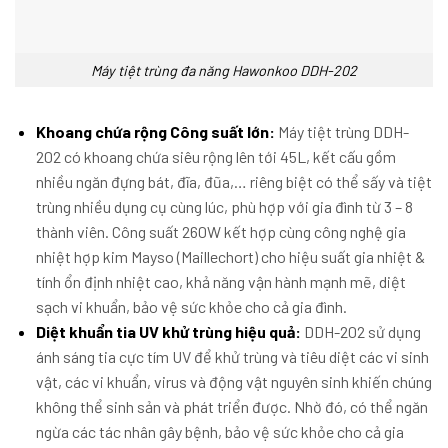
Máy tiệt trùng đa năng Hawonkoo DDH-202
Khoang chứa rộng Công suất lớn:
Máy tiệt trùng DDH-
202 có khoang chứa siêu rộng lên tới 45L, kết cấu gồm
nhiều ngăn đựng bát, đĩa, đũa,… riêng biệt có thể sấy và tiệt
trùng nhiều dụng cụ cùng lúc, phù hợp với gia đình từ 3 – 8
thành viên.
Công suất 260W kết hợp cùng công nghệ gia
nhiệt hợp kim Mayso (Maillechort) cho hiệu suất gia nhiệt &
tính ổn định nhiệt cao, khả năng vận hành mạnh mẽ, diệt
sạch vi khuẩn, bảo vệ sức khỏe cho cả gia đình.
Diệt khuẩn tia UV khử trùng hiệu quả:
DDH-202 sử dụng
ánh sáng tia cực tím UV để khử trùng và tiêu diệt các vi sinh
vật, các vi khuẩn, virus và động vật nguyên sinh khiến chúng
không thể sinh sản và phát triển được. Nhờ đó, có thể ngăn
ngừa các tác nhân gây bệnh, bảo vệ sức khỏe cho cả gia