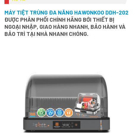
MÁY TIỆT TRÙNG ĐA NĂNG HAWONKOO DDH-202
ĐƯỢC PHÂN PHỐI CHÍNH HÃNG BỚI THIẾT BỊ
NGOẠI NHẬP, GIAO HÀNG NHANH, BẢO HÀNH VÀ
BẢO TRÌ TẠI NHÀ NHANH CHÓNG.