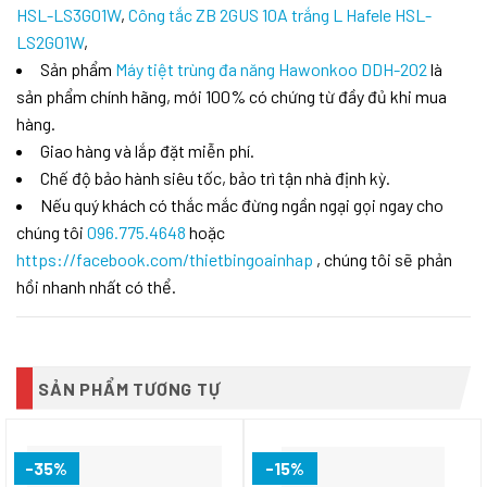
HSL-LS3G01W
,
Công tắc ZB 2GUS 10A trắng L Hafele HSL-
LS2G01W
,
Sản phẩm
Máy tiệt trùng đa năng Hawonkoo DDH-202
là
sản phẩm chính hãng, mới 100% có chứng từ đầy đủ khi mua
hàng.
Giao hàng và lắp đặt miễn phí.
Chế độ bảo hành siêu tốc, bảo trì tận nhà định kỳ.
Nếu quý khách có thắc mắc đừng ngần ngại gọi ngay cho
chúng tôi
096.775.4648
hoặc
https://facebook.com/thietbingoainhap
, chúng tôi sẽ phản
hồi nhanh nhất có thể.
SẢN PHẨM TƯƠNG TỰ
-35%
-15%