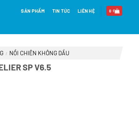
SẢN PHẨM
TIN TỨC
LIÊN HỆ
0
₫
NG
NỒI CHIÊN KHÔNG DẦU
/
ELIER SP V6.5
n
0.000 ₫.