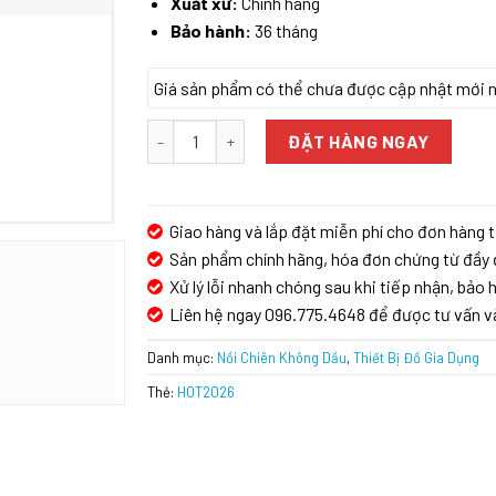
Xuất xứ:
Chính hãng
Bảo hành:
36 tháng
Giá sản phẩm có thể chưa được cập nhật mới nhấ
NỒI CHIÊN KHÔNG DẦU SPELIER SP V6.5 số lượn
ĐẶT HÀNG NGAY
Giao hàng và lắp đặt miễn phí cho đơn hàng t
Sản phẩm chính hãng, hóa đơn chứng từ đầy 
Xử lý lỗi nhanh chóng sau khi tiếp nhận, bảo h
Liên hệ ngay 096.775.4648 để được tư vấn v
Danh mục:
Nồi Chiên Không Dầu
,
Thiết Bị Đồ Gia Dụng
Thẻ:
HOT2026