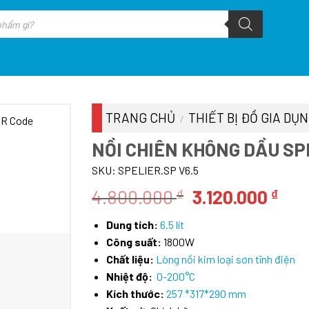
TRANG CHỦ
THIẾT BỊ ĐỒ GIA DỤ
/
NỒI CHIÊN KHÔNG DẦU SP
SKU:
SPELIER.SP V6.5
Giá
Giá
4.800.000
3.120.000
₫
₫
gốc
hiệ
Dung tích:
6.5 lít
là:
tại
Công suất:
1800W
4.800.000 ₫.
là:
Chất liệu:
Lòng nồi kim loại sơn tĩnh điện
3.12
Nhiệt độ:
0-200°C
Kích thước:
257 *317*290 mm