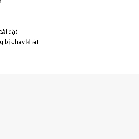
m
cài đặt
g bị cháy khét