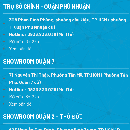
TRỤ SỞ CHÍNH - QUẬN PHÚ NHUẬN
308 Phan Đình Phùng, phường cầu kiệu, TP.HCM ( phường
1 , Quận Phú Nhuận cũ)
Hotline:
0933.833.039
(Mr. Thi)
Mở cửa: 8h-22h
Xem bản đồ
SHOWROOM QUẬN 7
71 Nguyễn Thị Thập, Phường Tân Mỹ, TP.HCM ( Phường Tân
Phú, Quận 7 cũ)
Hotline:
0933.833.039
(Mr. Thi
)
Mở cửa: 8h-22h
Xem bản đồ
SHOWROOM QUẬN 2 - THỦ ĐỨC
625 Nguyễn Duy Trinh , Phường Bình Trưng, TP HCM ( P.