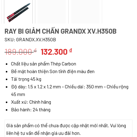
RAY BI GIẢM CHẤN GRANDX XV.H350B
SKU:
GRANDX.XV.H350B
Giá
Giá
189.000
132.300
₫
₫
gốc
hiện
Chất liệu sản phẩm Thép Carbon
là:
tại
Bề mặt hoàn thiện Sơn tĩnh điện màu đen
189.000 ₫.
là:
Tải trọng 45 kg
132.300 ₫.
Độ dày: 1.5 x 1.2 x 1.2 mm – Chiều dài: 350 mm – Chiều rộng
45 mm
Xuất xứ: Chính hãng
Bảo hành: 24 tháng
Giá sản phẩm có thể chưa được cập nhật mới nhất. Vui lòng
liên hệ tư vấn để nhận giá ưu đãi hơn.