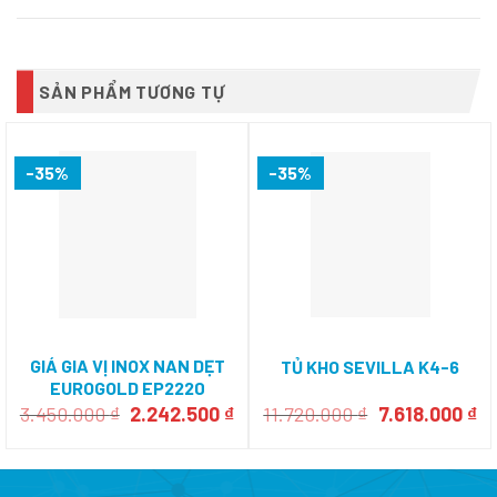
SẢN PHẨM TƯƠNG TỰ
-35%
-35%
GIÁ GIA VỊ INOX NAN DẸT
TỦ KHO SEVILLA K4-6
EUROGOLD EP2220
Giá
Giá
Giá
Gi
3.450.000
₫
2.242.500
₫
11.720.000
₫
7.618.000
₫
gốc
hiện
gốc
hi
là:
tại
là:
tạ
3.450.000 ₫.
là:
11.720.000 ₫.
là:
2.242.500 ₫.
7.