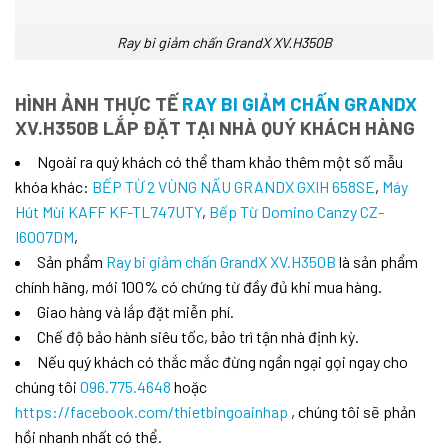
Ray bi giảm chấn GrandX XV.H350B
HÌNH ẢNH THỰC TẾ
RAY BI GIẢM CHẤN GRANDX
XV.H350B LẮP ĐẶT TẠI NHÀ QUÝ KHÁCH HÀNG
Ngoài ra quý khách có thể tham khảo thêm một số mẫu
khóa khác:
BẾP TỪ 2 VÙNG NẤU GRANDX GXIH 658SE
,
Máy
Hút Mùi KAFF KF-TL747UTY
,
Bếp Từ Domino Canzy CZ-
I6007DM
,
Sản phẩm
Ray bi giảm chấn GrandX XV.H350B
là sản phẩm
chính hãng, mới 100% có chứng từ đầy đủ khi mua hàng.
Giao hàng và lắp đặt miễn phí.
Chế độ bảo hành siêu tốc, bảo trì tận nhà định kỳ.
Nếu quý khách có thắc mắc đừng ngần ngại gọi ngay cho
chúng tôi
096.775.4648
hoặc
https://facebook.com/thietbingoainhap
, chúng tôi sẽ phản
hồi nhanh nhất có thể.