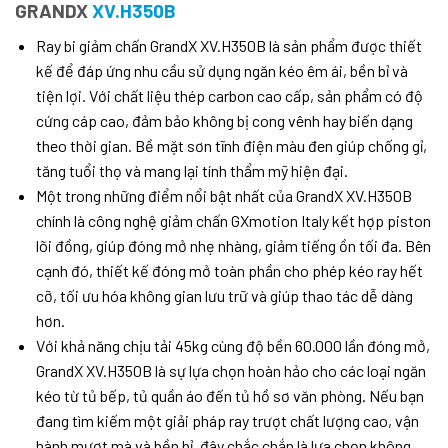
GRANDX
XV.H350B
Ray bi giảm chấn GrandX XV.H350B là sản phẩm được thiết
kế để đáp ứng nhu cầu sử dụng ngăn kéo êm ái, bền bỉ và
tiện lợi. Với chất liệu thép carbon cao cấp, sản phẩm có độ
cứng cáp cao, đảm bảo không bị cong vênh hay biến dạng
theo thời gian. Bề mặt sơn tĩnh điện màu đen giúp chống gỉ,
tăng tuổi thọ và mang lại tính thẩm mỹ hiện đại.
Một trong những điểm nổi bật nhất của GrandX XV.H350B
chính là công nghệ giảm chấn GXmotion Italy kết hợp piston
lõi đồng, giúp đóng mở nhẹ nhàng, giảm tiếng ồn tối đa. Bên
cạnh đó, thiết kế đóng mở toàn phần cho phép kéo ray hết
cỡ, tối ưu hóa không gian lưu trữ và giúp thao tác dễ dàng
hơn.
Với khả năng chịu tải 45kg cùng độ bền 60.000 lần đóng mở,
GrandX XV.H350B là sự lựa chọn hoàn hảo cho các loại ngăn
kéo từ tủ bếp, tủ quần áo đến tủ hồ sơ văn phòng. Nếu bạn
đang tìm kiếm một giải pháp ray trượt chất lượng cao, vận
hành mượt mà và bền bỉ, đây chắc chắn là lựa chọn không