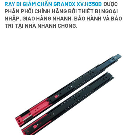
RAY BI GIẢM CHẤN GRANDX XV.H350B
ĐƯỢC
PHÂN PHỐI CHÍNH HÃNG BỚI THIẾT BỊ NGOẠI
NHẬP, GIAO HÀNG NHANH, BẢO HÀNH VÀ BẢO
TRÌ TẠI NHÀ NHANH CHÓNG.