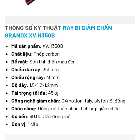
THÔNG SỐ KỸ THUẬT
RAY BI GIẢM CHẤN
GRANDX XV.H350B
Mã sản phẩm:
XV.H350B
Chất liệu:
Thép carbon
Bề mặt:
Sơn tĩnh điện màu đen
Chiều dài ray:
350mm
Chiều rộng ray:
45mm
Độ dày:
1.5×1.2×1.2mm
Tải trọng tối đa:
45kg
Công nghệ giảm chấn:
GXmotion Italy, piston lõi đồng
Chức năng:
Đóng mở toàn phần, tích hợp giảm chấn
Độ bền:
60.000 lần đóng mở
Đơn vị:
1 cặp