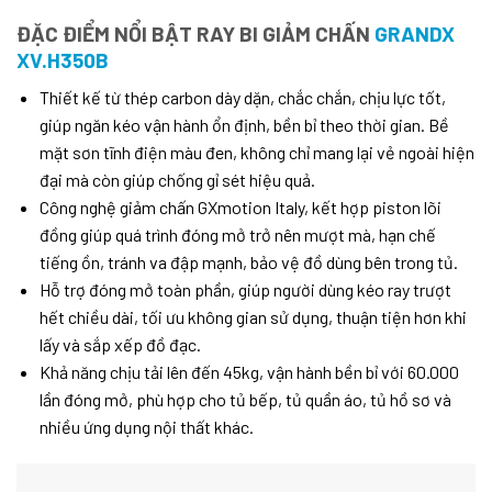
ĐẶC ĐIỂM NỔI BẬT RAY BI GIẢM CHẤN
GRANDX
XV.H350B
Thiết kế từ thép carbon dày dặn, chắc chắn, chịu lực tốt,
giúp ngăn kéo vận hành ổn định, bền bỉ theo thời gian. Bề
mặt sơn tĩnh điện màu đen, không chỉ mang lại vẻ ngoài hiện
đại mà còn giúp chống gỉ sét hiệu quả.
Công nghệ giảm chấn GXmotion Italy, kết hợp piston lõi
đồng giúp quá trình đóng mở trở nên mượt mà, hạn chế
tiếng ồn, tránh va đập mạnh, bảo vệ đồ dùng bên trong tủ.
Hỗ trợ đóng mở toàn phần, giúp người dùng kéo ray trượt
hết chiều dài, tối ưu không gian sử dụng, thuận tiện hơn khi
lấy và sắp xếp đồ đạc.
Khả năng chịu tải lên đến 45kg, vận hành bền bỉ với 60.000
lần đóng mở, phù hợp cho tủ bếp, tủ quần áo, tủ hồ sơ và
nhiều ứng dụng nội thất khác.