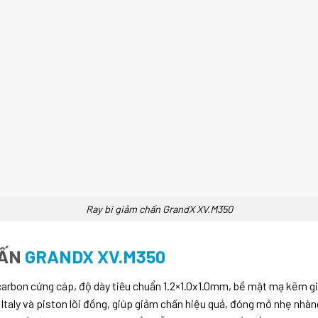
Ray bi giảm chấn GrandX XV.M350
HẤN
GRANDX XV.M350
carbon cứng cáp, độ dày tiêu chuẩn 1.2×1.0x1.0mm, bề mặt mạ kẽm gi
taly và piston lõi đồng, giúp giảm chấn hiệu quả, đóng mở nhẹ nhàng