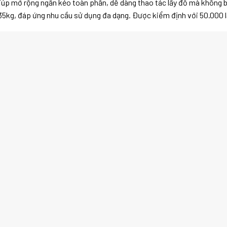
, giúp mở rộng ngăn kéo toàn phần, dễ dàng thao tác lấy đồ mà không 
n 35kg, đáp ứng nhu cầu sử dụng đa dạng. Được kiểm định với 50.000 