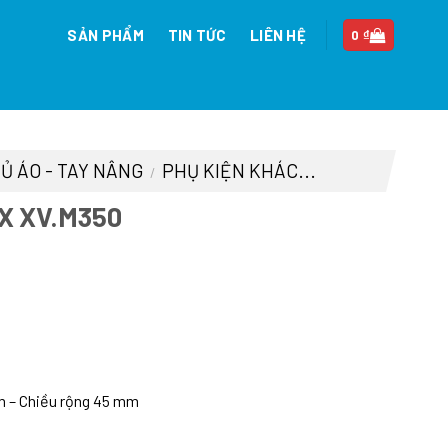
SẢN PHẨM
TIN TỨC
LIÊN HỆ
0
₫
TỦ ÁO - TAY NÂNG
PHỤ KIỆN KHÁC...
/
X XV.M350
.
mm – Chiều rộng 45 mm