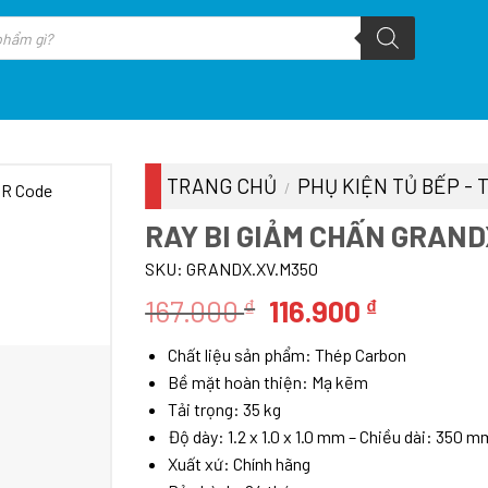
TRANG CHỦ
PHỤ KIỆN TỦ BẾP - 
/
RAY BI GIẢM CHẤN GRAND
SKU:
GRANDX.XV.M350
Giá
Giá
167.000
116.900
₫
₫
gốc
hiện
Chất liệu sản phẩm: Thép Carbon
là:
tại
Bề mặt hoàn thiện: Mạ kẽm
167.000 ₫.
là:
Tải trọng: 35 kg
116.900 ₫
Độ dày: 1.2 x 1.0 x 1.0 mm – Chiều dài: 350 
Xuất xứ: Chính hãng