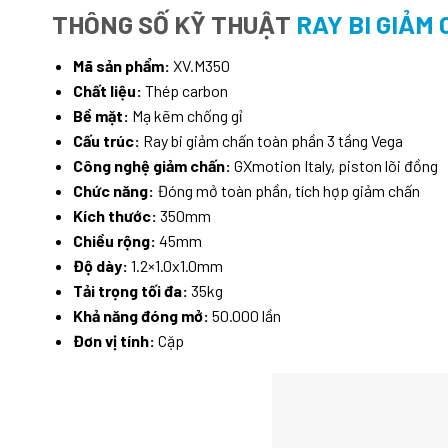
THÔNG SỐ KỸ THUẬT
RAY BI GIẢM
Mã sản phẩm:
XV.M350
Chất liệu:
Thép carbon
Bề mặt:
Mạ kẽm chống gỉ
Cấu trúc:
Ray bi giảm chấn toàn phần 3 tầng Vega
Công nghệ giảm chấn:
GXmotion Italy, piston lõi đồng
Chức năng:
Đóng mở toàn phần, tích hợp giảm chấn
Kích thước:
350mm
Chiều rộng:
45mm
Độ dày:
1.2×1.0x1.0mm
Tải trọng tối đa:
35kg
Khả năng đóng mở:
50.000 lần
Đơn vị tính:
Cặp