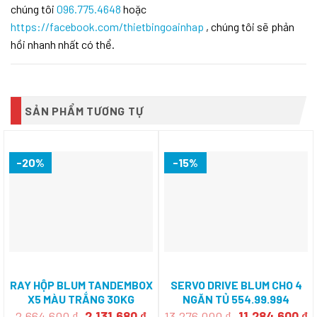
chúng tôi
096.775.4648
hoặc
https://facebook.com/thietbingoainhap
, chúng tôi sẽ phản
hồi nhanh nhất có thể.
SẢN PHẨM TƯƠNG TỰ
-20%
-15%
RAY HỘP BLUM TANDEMBOX
SERVO DRIVE BLUM CHO 4
X5 MÀU TRẮNG 30KG
NGĂN TỦ 554.99.994
551.23.704
Giá
Giá
Giá
G
2.664.600
₫
2.131.680
₫
13.276.000
₫
11.284.600
₫