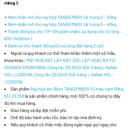
riêng ):
+
Nêm nhấn mở cho ray hộp TANDEMBOX tải trọng 0 – 20kg
+
Nêm nhấn mở cho ray hộp TANDEMBOX tải trọng 5 – 40kg
+
Thanh đồng bộ cho TIP-ON giảm chấn ( sử dụng cho tủ rộng
600-1400mm )
+
Bánh xe cho thanh đồng bộ (vui lòng đặt hàng 2 cái)
Ngoài ra quý khách có thể tham khảo thêm một số mẫu
khóa khác:
MÁY RỬA BÁT LẮP ĐẶT ĐỘC LẬP HOẶC ÂM TỦ
GRANDX SMS8GX86B
,
Công tắc ZB 3GUS 10A Trắng L Hafele
HSL-LS3G01W
,
Công tắc ZB 2GUS 10A trắng L Hafele HSL-
LS2G01W
,
Sản phẩm
Ray hộp âm Blum TANDEMBOX Y2 màu xám 50kg
551.23.258
là sản phẩm chính hãng, mới 100% có chứng từ đầy
đủ khi mua hàng.
Giao hàng và lắp đặt miễn phí.
Chế độ bảo hành siêu tốc, bảo trì tận nhà định kỳ.
Nếu quý khách có thắc mắc đừng ngần ngại gọi ngay cho