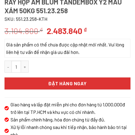
RAY HỘP ÂM BLUM TANDEMBOX Y2 MÀU
XÁM 50KG 551.23.258
SKU:
551.23.258-KTH
Giá
Giá
3.104.800
2.483.840
₫
₫
gốc
hiện
Giá sản phẩm có thể chưa được cập nhật mới nhất. Vui lòng
là:
tại
liên hệ tư vấn để nhận giá ưu đãi hơn.
3.104.800 ₫.
là:
2.483.840 ₫.
Ray hộp âm Blum TANDEMBOX Y2 màu xám 50kg 551.23.258 số l
ĐẶT HÀNG NGAY
Giao hàng và lắp đặt miễn phí cho đơn hàng từ 1.000.000đ
trở lên tại TP.HCM và khu vực có chi nhánh.
Sản phẩm chính hãng, hóa đơn chứng từ đầy đủ.
Xử lý lỗi nhanh chóng sau khi tiếp nhận, bảo hành bảo trì tại
nhà.