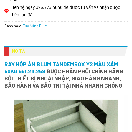
Liên hệ ngay 096.775.4648 để được tư vấn và nhận được
thêm ưu đãi.
Danh mục:
Tay Nâng Blum
MÔ TẢ
RAY HỘP ÂM BLUM TANDEMBOX Y2 MÀU XÁM
50KG 551.23.258
ĐƯỢC PHÂN PHỐI CHÍNH HÃNG
BỚI THIẾT BỊ NGOẠI NHẬP, GIAO HÀNG NHANH,
BẢO HÀNH VÀ BẢO TRÌ TẠI NHÀ NHANH CHÓNG.