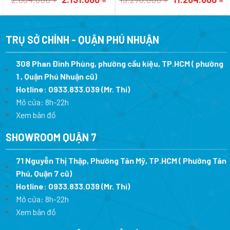
gốc
hiện
gốc
h
là:
tại
là:
tạ
2.664.600 ₫.
là:
13.276.000 ₫.
là
2.131.680 ₫.
1
TRỤ SỞ CHÍNH - QUẬN PHÚ NHUẬN
308 Phan Đình Phùng, phường cầu kiệu, TP.HCM ( phường
1 , Quận Phú Nhuận cũ)
Hotline:
0933.833.039
(Mr. Thi)
Mở cửa: 8h-22h
Xem bản đồ
SHOWROOM QUẬN 7
71 Nguyễn Thị Thập, Phường Tân Mỹ, TP.HCM ( Phường Tân
Phú, Quận 7 cũ)
Hotline:
0933.833.039
(Mr. Thi
)
Mở cửa: 8h-22h
Xem bản đồ