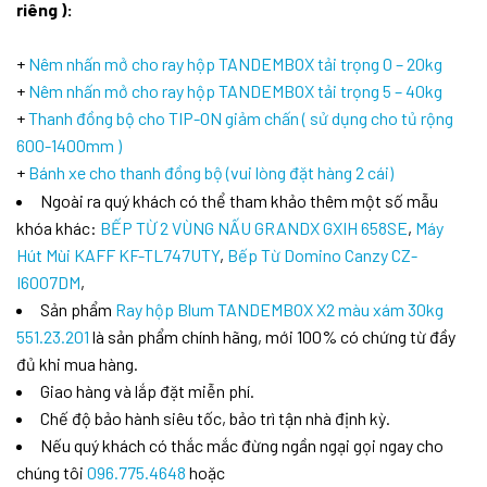
riêng ):
+
Nêm nhấn mở cho ray hộp TANDEMBOX tải trọng 0 – 20kg
+
Nêm nhấn mở cho ray hộp TANDEMBOX tải trọng 5 – 40kg
+
Thanh đồng bộ cho TIP-ON giảm chấn ( sử dụng cho tủ rộng
600-1400mm )
+
Bánh xe cho thanh đồng bộ (vui lòng đặt hàng 2 cái)
Ngoài ra quý khách có thể tham khảo thêm một số mẫu
khóa khác:
BẾP TỪ 2 VÙNG NẤU GRANDX GXIH 658SE
,
Máy
Hút Mùi KAFF KF-TL747UTY
,
Bếp Từ Domino Canzy CZ-
I6007DM
,
Sản phẩm
Ray hộp Blum TANDEMBOX X2 màu xám 30kg
551.23.201
là sản phẩm chính hãng, mới 100% có chứng từ đầy
đủ khi mua hàng.
Giao hàng và lắp đặt miễn phí.
Chế độ bảo hành siêu tốc, bảo trì tận nhà định kỳ.
Nếu quý khách có thắc mắc đừng ngần ngại gọi ngay cho
chúng tôi
096.775.4648
hoặc