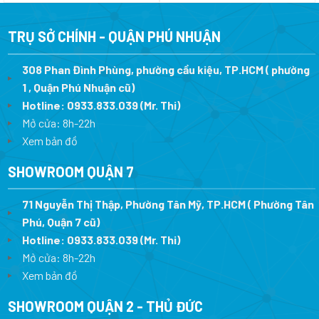
là:
tại
là:
tại
1.349.000 ₫.
là:
3.595.900 ₫.
là:
1.079.200 ₫.
2.
TRỤ SỞ CHÍNH - QUẬN PHÚ NHUẬN
308 Phan Đình Phùng, phường cầu kiệu, TP.HCM ( phường
1 , Quận Phú Nhuận cũ)
Hotline:
0933.833.039
(Mr. Thi)
Mở cửa: 8h-22h
Xem bản đồ
SHOWROOM QUẬN 7
71 Nguyễn Thị Thập, Phường Tân Mỹ, TP.HCM ( Phường Tân
Phú, Quận 7 cũ)
Hotline:
0933.833.039
(Mr. Thi
)
Mở cửa: 8h-22h
Xem bản đồ
SHOWROOM QUẬN 2 - THỦ ĐỨC