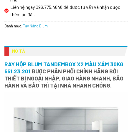
Liên hệ ngay 096.775.4648 để được tư vấn và nhận được
thêm ưu đãi.
Danh mục:
Tay Nâng Blum
MÔ TẢ
RAY HỘP BLUM TANDEMBOX X2 MÀU XÁM 30KG
551.23.201
ĐƯỢC PHÂN PHỐI CHÍNH HÃNG BỚI
THIẾT BỊ NGOẠI NHẬP, GIAO HÀNG NHANH, BẢO
HÀNH VÀ BẢO TRÌ TẠI NHÀ NHANH CHÓNG.