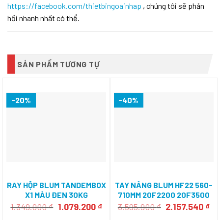
https://facebook.com/thietbingoainhap
, chúng tôi sẽ phản
hồi nhanh nhất có thể.
SẢN PHẨM TƯƠNG TỰ
-20%
-40%
RAY HỘP BLUM TANDEMBOX
TAY NÂNG BLUM HF22 560-
X1 MÀU ĐEN 30KG
710MM 20F2200 20F3500
551.23.300
Giá
Giá
Giá
Gi
1.349.000
₫
1.079.200
₫
3.595.900
₫
2.157.540
₫
gốc
hiện
gốc
hi