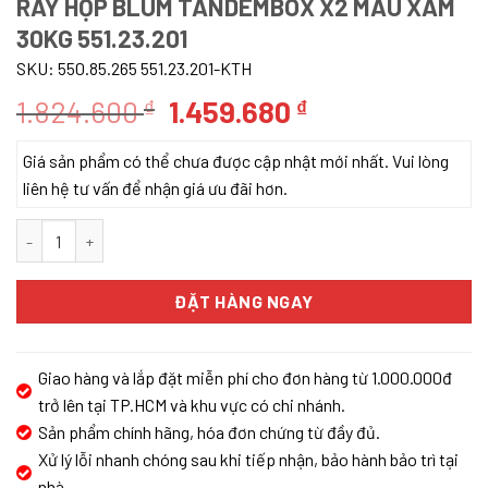
RAY HỘP BLUM TANDEMBOX X2 MÀU XÁM
30KG 551.23.201
SKU:
550.85.265 551.23.201-KTH
Giá
Giá
1.824.600
1.459.680
₫
₫
gốc
hiện
Giá sản phẩm có thể chưa được cập nhật mới nhất. Vui lòng
là:
tại
liên hệ tư vấn để nhận giá ưu đãi hơn.
1.824.600 ₫.
là:
1.459.680 ₫.
Ray hộp Blum TANDEMBOX X2 màu xám 30kg 551.23.201 số lượn
ĐẶT HÀNG NGAY
Giao hàng và lắp đặt miễn phí cho đơn hàng từ 1.000.000đ
trở lên tại TP.HCM và khu vực có chi nhánh.
Sản phẩm chính hãng, hóa đơn chứng từ đầy đủ.
Xử lý lỗi nhanh chóng sau khi tiếp nhận, bảo hành bảo trì tại
nhà.