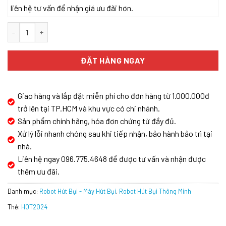
liên hệ tư vấn để nhận giá ưu đãi hơn.
ROBOT HÚT BỤI HUBERT HB S79 AI CAMERA số lượng
ĐẶT HÀNG NGAY
Giao hàng và lắp đặt miễn phí cho đơn hàng từ 1.000.000đ
trở lên tại TP.HCM và khu vực có chi nhánh.
Sản phẩm chính hãng, hóa đơn chứng từ đầy đủ.
Xử lý lỗi nhanh chóng sau khi tiếp nhận, bảo hành bảo trì tại
nhà.
Liên hệ ngay 096.775.4648 để được tư vấn và nhận được
thêm ưu đãi.
Danh mục:
Robot Hút Bụi - Máy Hút Bụi
,
Robot Hút Bụi Thông Minh
Thẻ:
HOT2024