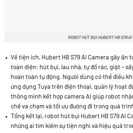
ROBOT HÚT BỤI HUBERT HB S79 A
Về tiện ích, Hubert HB S79 AI Camera gây ấn 
toàn diện: hút bụi, lau nhà, tự đổ rác, giặt – s
hoàn toàn tự động. Người dùng có thể điều k
ứng dụng Tuya trên điện thoại, quản lý hoạt đ
thông minh kết hợp camera AI giúp robot nhận
chế va chạm và tối ưu đường đi trong quá trình
Tổng kết lại, robot hút bụi Hubert HB S79 AI C
những ai tìm kiếm sự tiện nghi và hiệu quả tro