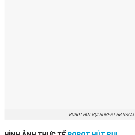
ROBOT HÚT BỤI HUBERT HB S79 A
HÌNH ẢNH THỰC TẾ
ROBOT HÚT BỤI