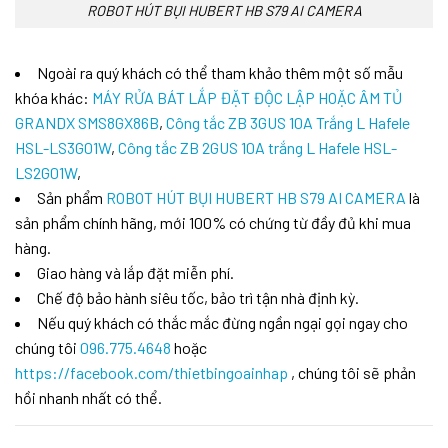
ROBOT HÚT BỤI HUBERT HB S79 AI CAMERA
Ngoài ra quý khách có thể tham khảo thêm một số mẫu
khóa khác:
MÁY RỬA BÁT LẮP ĐẶT ĐỘC LẬP HOẶC ÂM TỦ
GRANDX SMS8GX86B
,
Công tắc ZB 3GUS 10A Trắng L Hafele
HSL-LS3G01W
,
Công tắc ZB 2GUS 10A trắng L Hafele HSL-
LS2G01W
,
Sản phẩm
ROBOT HÚT BỤI HUBERT HB S79 AI CAMERA
là
sản phẩm chính hãng, mới 100% có chứng từ đầy đủ khi mua
hàng.
Giao hàng và lắp đặt miễn phí.
Chế độ bảo hành siêu tốc, bảo trì tận nhà định kỳ.
Nếu quý khách có thắc mắc đừng ngần ngại gọi ngay cho
chúng tôi
096.775.4648
hoặc
https://facebook.com/thietbingoainhap
, chúng tôi sẽ phản
hồi nhanh nhất có thể.