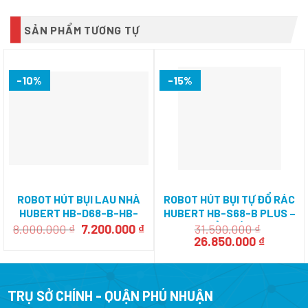
SẢN PHẨM TƯƠNG TỰ
-10%
-15%
ROBOT HÚT BỤI LAU NHÀ
ROBOT HÚT BỤI TỰ ĐỔ RÁC
HUBERT HB-D68-B-HB-
HUBERT HB-S68-B PLUS –
D68-W
CỦA ĐỨC
Giá
Giá
8.000.000
₫
7.200.000
₫
31.590.000
₫
gốc
hiện
Giá
Giá
26.850.000
₫
là:
tại
gốc
hiện
8.000.000 ₫.
là:
là:
tại
7.200.000 ₫.
31.590.000 ₫.
là:
26.850.0
TRỤ SỞ CHÍNH - QUẬN PHÚ NHUẬN