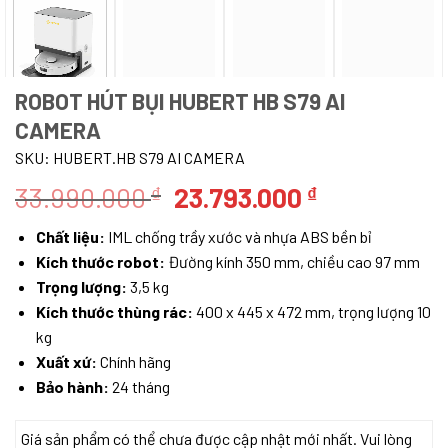
ROBOT HÚT BỤI HUBERT HB S79 AI
CAMERA
SKU:
HUBERT.HB S79 AI CAMERA
Giá
Giá
33.990.000
23.793.000
₫
₫
gốc
hiện
Chất liệu:
IML chống trầy xước và nhựa ABS bền bỉ
là:
tại
Kích thước robot:
Đường kính 350 mm, chiều cao 97 mm
33.990.000 ₫.
là:
Trọng lượng:
3,5 kg
23.793.000 
Kích thước thùng rác:
400 x 445 x 472 mm, trọng lượng 10
kg
Xuất xứ:
Chính hãng
Bảo hành:
24 tháng
Giá sản phẩm có thể chưa được cập nhật mới nhất. Vui lòng